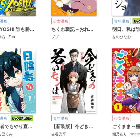
漫画
少女漫画
青年漫画
TSUYOSHI 誰も勝てない、アイツには
ちくわ戦記～おれのカワイイで地球侵略～
恭右
Zoo
ブブ
をのひなお
漫画
青年漫画
少女漫画
日陰者でもやり直していいですか？
【新装版】今どきの若いモンは
ち巳くみ
吉谷光平
頼乃あり
sonn