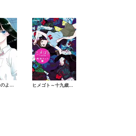
恋は雨上がりのように
ヒメゴト～十九歳の制服～