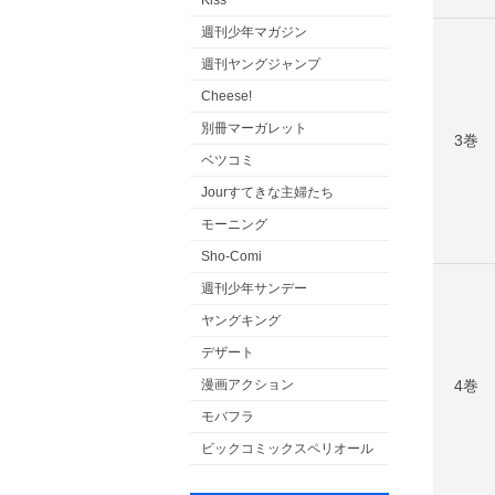
Kiss
週刊少年マガジン
週刊ヤングジャンプ
Cheese!
別冊マーガレット
3巻
ベツコミ
Jourすてきな主婦たち
モーニング
Sho-Comi
週刊少年サンデー
ヤングキング
デザート
4巻
漫画アクション
モバフラ
ビックコミックスペリオール