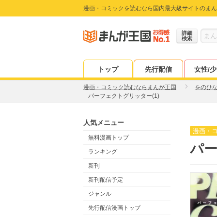
漫画・コミックを読むなら国内最大級サイトのまん
詳細
検索
トップ
先行配信
女性/
漫画・コミック読むならまんが王国
をのひ
パーフェクトグリッター(1)
人気メニュー
漫画・
無料漫画トップ
パー
ランキング
新刊
新刊配信予定
ジャンル
先行配信漫画トップ