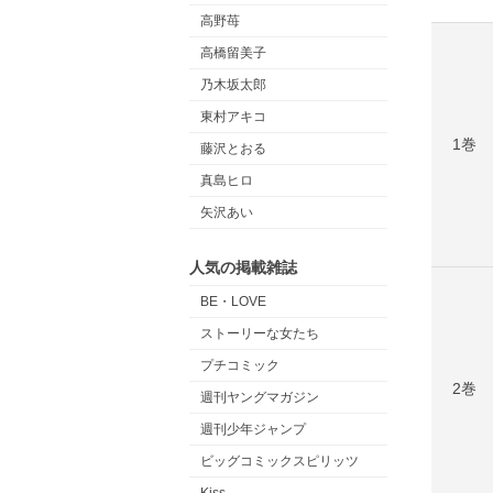
高野苺
高橋留美子
乃木坂太郎
東村アキコ
1巻
藤沢とおる
真島ヒロ
矢沢あい
人気の掲載雑誌
BE・LOVE
ストーリーな女たち
プチコミック
2巻
週刊ヤングマガジン
週刊少年ジャンプ
ビッグコミックスピリッツ