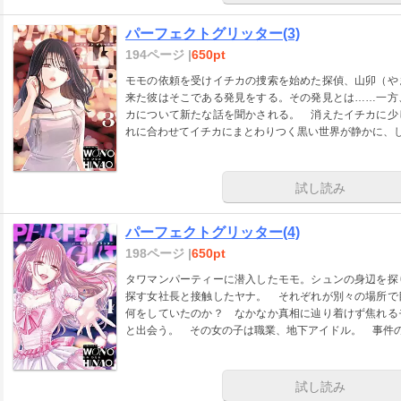
パーフェクトグリッター(3)
194ページ |
650pt
モモの依頼を受けイチカの捜索を始めた探偵、山卯（や
来た彼はそこである発見をする。その発見とは……一方
カについて新たな話を聞かされる。 消えたイチカに少
れに合わせてイチカにまとわりつく黒い世界が静かに、
試し読み
パーフェクトグリッター(4)
198ページ |
650pt
タワマンパーティーに潜入したモモ。シュンの身辺を探
探す女社長と接触したヤナ。 それぞれが別々の場所で
何をしていたのか？ なかなか真相に辿り着けず焦れる
と出会う。 その女の子は職業、地下アイドル。 事件
試し読み