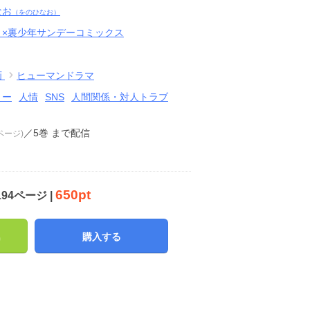
なお
（をのひなお）
ミ×裏少年サンデーコミックス
画
ヒューマンドラマ
リー
人情
SNS
人間関係・対人トラブ
／5巻
まで配信
4ページ)
650pt
194ページ |
購入する