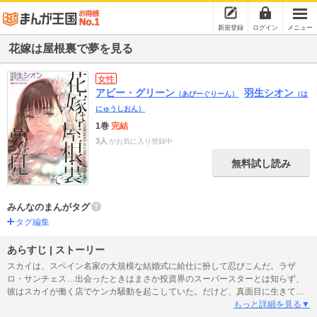
新規登録
ログイン
メニュー
花嫁は屋根裏で夢を見る
女性
アビー・グリーン
羽生シオン
（あびーぐりーん）
（は
にゅうしおん）
1巻
完結
3人
がお気に入り登録中
無料試し読み
みんなのまんがタグ
タグ編集
あらすじ | ストーリー
スカイは、スペイン名家の大規模な結婚式に給仕に扮して忍びこんだ。ラザ
ロ・サンチェス…出会ったときはまさか投資界のスーパースターとは知らず、
彼はスカイが働く店でケンカ騒動を起こしていた。だけど、真面目に生きてき
た私が初めて心惹かれ、一夜をともにした男性。そして、妊娠した。その事実
もっと詳細を見る▼
を彼に伝えるべく式にもぐりこむも、正体も妊娠もマスコミにバレてしまい結