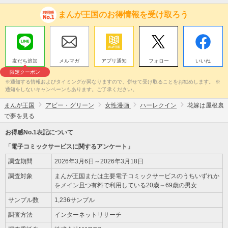
まんが王国のお得情報を受け取ろう
友だち追加
メルマガ
アプリ通知
フォロー
いいね
限定クーポン
※通知する情報およびタイミングが異なりますので、併せて受け取ることをお勧めします。 ※
通知をしないキャンペーンもあります。ご了承ください。
まんが王国
アビー・グリーン
女性漫画
ハーレクイン
花嫁は屋根裏
で夢を見る
お得感No.1表記について
「電子コミックサービスに関するアンケート」
調査期間
2026年3月6日～2026年3月18日
調査対象
まんが王国または主要電子コミックサービスのうちいずれか
をメイン且つ有料で利用している20歳～69歳の男女
サンプル数
1,236サンプル
調査方法
インターネットリサーチ