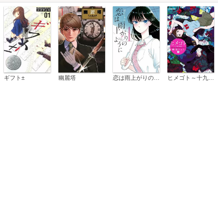
恋は雨上がりのように
ギフト±
幽麗塔
ヒメゴト～十九歳の制服～