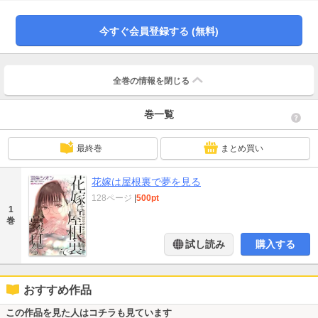
婚式は中止。騒動をおさめるため、スカイは彼に形だけの結婚を申しこまれ
――!!
今すぐ会員登録する (無料)
全巻の情報を
閉じる
巻一覧
最終巻
まとめ買い
花嫁は屋根裏で夢を見る
128ページ
|
500pt
1
巻
試し読み
購入する
おすすめ作品
この作品を見た人はコチラも見ています