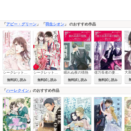
「
アビー・グリーン
」 「
羽生シオン
」 のおすすめ作品
シークレットベビーが発覚したら、天才外科医の執着求愛が始まりました
シークレットベビーが発覚したら、天才外科医の執着求愛が始まりました【分冊版】
眠れぬ夜の情熱
億万長者の妻の値段
無料試し読み
無料試し読み
無料試し読み
無料試し読み
「
ハーレクイン
」のおすすめ作品