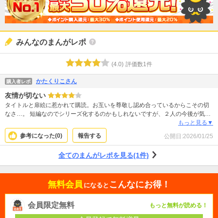
みんなのまんがレポ
(
4.0
)
評価数
1
件
かたくりこさん
購入者レポ
友情が切ない
タイトルと扉絵に惹かれて購読。お互いを尊敬し認め合っているからこその切
なさ…。 短編なのでシリーズ化するのかもしれないですが、２人の今後が気に
なりました。
もっと見る▼
参考になった(
0
)
報告する
公開日:
2026/01/25
全てのまんがレポを見る(1件)
無料会員
こんなにお得！
になると
会員限定無料
もっと無料が読める！