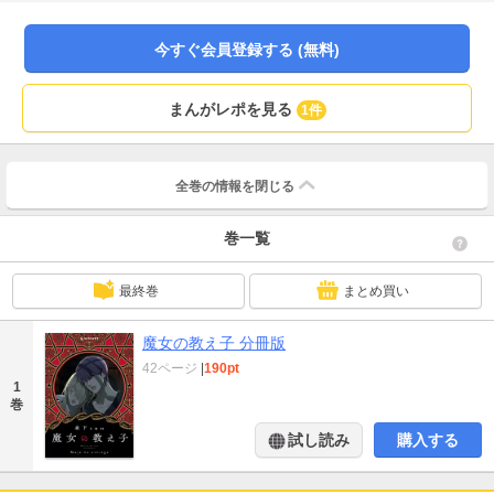
恋々』の森下suuが描く、初のブロマンス、ファンタジー作品！
今すぐ会員登録する (無料)
まんがレポを見る
1件
全巻の情報を
閉じる
巻一覧
最終巻
まとめ買い
魔女の教え子 分冊版
42ページ
|
190pt
1
巻
試し読み
購入する