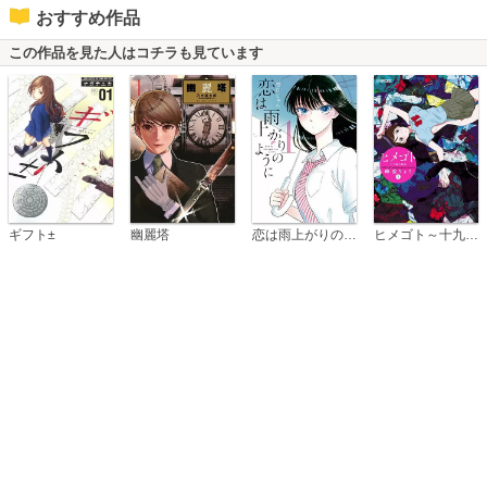
おすすめ作品
この作品を見た人はコチラも見ています
恋は雨上がりのように
ギフト±
幽麗塔
ヒメゴト～十九歳の制服～