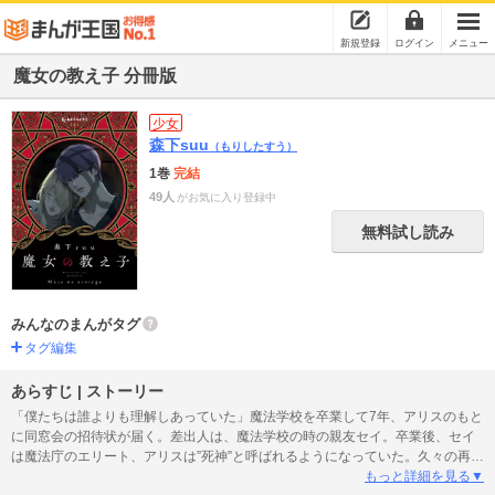
新規登録
ログイン
メニュー
魔女の教え子 分冊版
少女
森下suu
（もりしたすう）
1巻
完結
49人
がお気に入り登録中
無料試し読み
みんなのまんがタグ
タグ編集
あらすじ | ストーリー
「僕たちは誰よりも理解しあっていた」魔法学校を卒業して7年、アリスのもと
に同窓会の招待状が届く。差出人は、魔法学校の時の親友セイ。卒業後、セイ
は魔法庁のエリート、アリスは”死神”と呼ばれるようになっていた。久々の再会
を喜ぶセイだったが、アリスはセイの右手の異変に気付いて…？『ゆびさきと
もっと詳細を見る▼