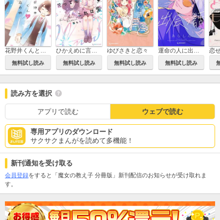
花野井くんと恋の病
ひかえめに言っても、これは愛
ゆびさきと恋々
運命の人に出会う話
無料試し読み
無料試し読み
無料試し読み
無料試し読み
読み方を選択
アプリで読む
ウェブで読む
専用アプリのダウンロード
サクサクまんがを読めて多機能！
新刊通知を受け取る
会員登録
をすると「魔女の教え子 分冊版」新刊配信のお知らせが受け取れま
す。