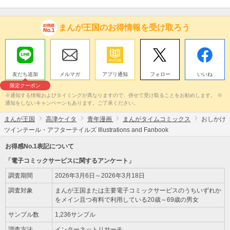
まんが王国のお得情報を受け取ろう
友だち追加
メルマガ
アプリ通知
フォロー
いいね
限定クーポン
※通知する情報およびタイミングが異なりますので、併せて受け取ることをお勧めします。 ※
通知をしないキャンペーンもあります。ご了承ください。
まんが王国
高津ケイタ
青年漫画
まんがタイムコミックス
おしかけ
ツインテール・アフターテイルズ Illustrations and Fanbook
お得感No.1表記について
「電子コミックサービスに関するアンケート」
調査期間
2026年3月6日～2026年3月18日
調査対象
まんが王国または主要電子コミックサービスのうちいずれか
をメイン且つ有料で利用している20歳～69歳の男女
サンプル数
1,236サンプル
調査方法
インターネットリサーチ