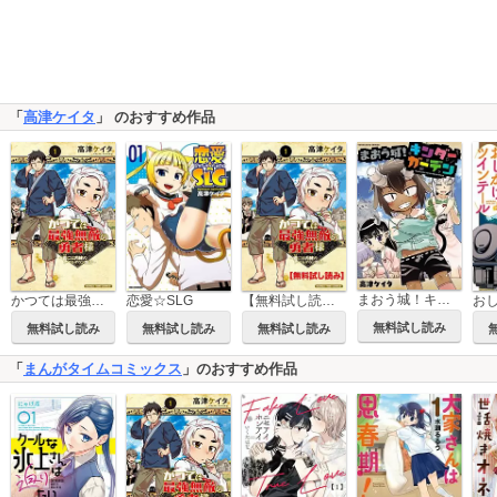
「
高津ケイタ
」 のおすすめ作品
まおう城！キンダーガーデン
恋愛☆SLG
【無料試し読み】かつては最強無敵の勇者様 ～姫には内緒のレベルダウン生活～
かつては最強無敵の勇者様 ～姫には内緒のレベルダウン生活～
無料試し読み
無料試し読み
無料試し読み
無料試し読み
「
まんがタイムコミックス
」のおすすめ作品