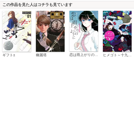
この作品を見た人はコチラも見ています
恋は雨上がりのように
ギフト±
幽麗塔
ヒメゴト～十九歳の制服～