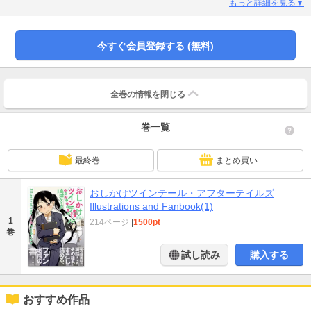
し！●大学生編、社会人編●著者コメントを加えたコミックス表紙やキャラクタ
もっと詳細を見る▼
ー裏話●雑誌イラスト・各書店特典イラスト・漫画をカラーで収録●さらに、お
しツイ初期プロットや、まさかのお蔵入り！？おしツイ以前のネームや企画書
など、全世界初公開の秘蔵資料も満載。
今すぐ会員登録する (無料)
全巻の情報を
閉じる
巻一覧
最終巻
まとめ買い
おしかけツインテール・アフターテイルズ
Illustrations and Fanbook(1)
1
214ページ
|
1500pt
巻
試し読み
購入する
おすすめ作品