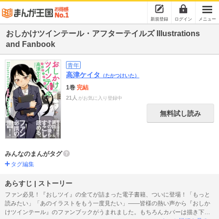
新規登録
ログイン
メニュー
おしかけツインテール・アフターテイルズ Illustrations
and Fanbook
青年
高津ケイタ
（たかつけいた）
1巻
完結
21人
がお気に入り登録中
無料試し読み
みんなのまんがタグ
タグ編集
あらすじ | ストーリー
ファン必見！『おしツイ』の全てが詰まった電子書籍、ついに登場！「もっと
読みたい」「あのイラストをもう一度見たい」――皆様の熱い声から『おしか
けツインテール』のファンブックがうまれました。もちろんカバーは描き下ろ