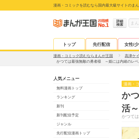
漫画・コミックを読むなら国内最大級サイトのまん
詳細
検索
トップ
先行配信
女性/
漫画・コミック読むならまんが王国
高津ケ
かつては最強無敵の勇者様 ～姫には内緒のレベ
人気メニュー
漫画・
無料漫画トップ
か
ランキング
活～
新刊
新刊配信予定
かつては
ジャンル
先行配信漫画トップ