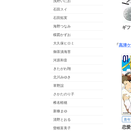
浅野いにお
石田スイ
石田拓実
海野つなみ
ギフ
楳図かずお
大久保ヒロミ
「
高津ケ
御茶漬海苔
河原和音
きたがわ翔
北川みゆき
草野誼
さかたのり子
椎名軽穂
新條まゆ
清野とおる
青年
恋愛
曽根富美子