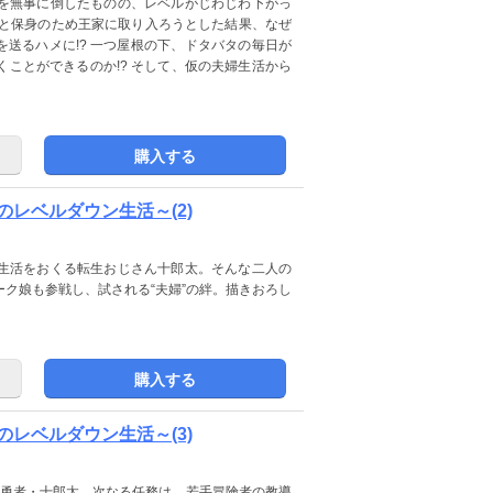
を無事に倒したものの、レベルがじわじわ下がっ
の下、ドタバタの毎日が
ことができるのか!? そして、仮の夫婦生活から
購入する
レベルダウン生活～(2)
生活をおくる転生おじさん十郎太。そんな二人の
ーク娘も参戦し、試される“夫婦”の絆。描きおろし
購入する
レベルダウン生活～(3)
元勇者・十郎太。次なる任務は、若手冒険者の教導