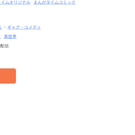
タイムオリジナル
まんがタイムコミック
画
ギャグ・コメディ
メ
異世界
で配信