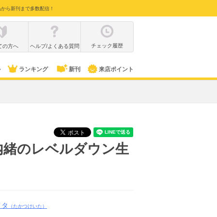
品から新刊まで多数配信！
チェック履歴
ての方へ
ヘルプ/よくある質問
ル
ランキング
新刊
来店ポイント
内緒のレベルダウン生
イタ
（たかつけいた）