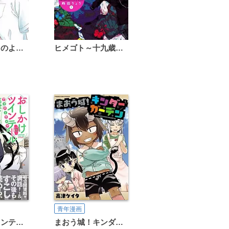
恋は雨上がりのように
ヒメゴト～十九歳の制服～
青年漫画
まおう城！キンダーガーデン
おしかけツインテール・アフターテイルズ Illustrations and Fanbook