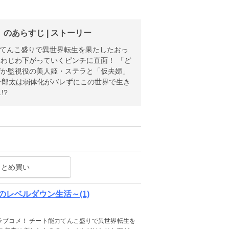
あらすじ | ストーリー
力てんこ盛りで異世界転生を果たしたおっ
じわ下がっていくピンチに直面！ 「ど
ぜか監視役の美人姫・ステラと「仮夫婦」
!?
まとめ買い
レベルダウン生活～(1)
ラブコメ！ チート能力てんこ盛りで異世界転生を