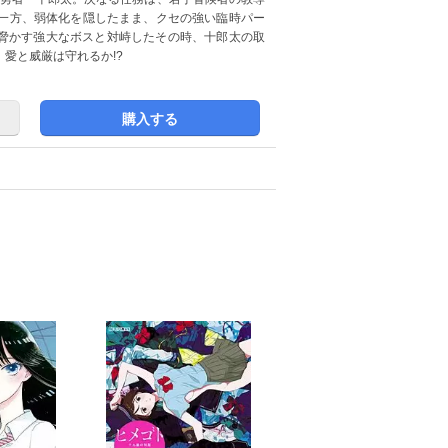
る一方、弱体化を隠したまま、クセの強い臨時パー
脅かす強大なボスと対峙したその時、十郎太の取
、愛と威厳は守れるか!?
購入する