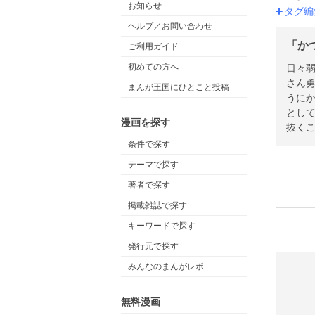
お知らせ
タグ編
ヘルプ／お問い合わせ
「か
ご利用ガイド
初めての方へ
日々
さん勇
まんが王国にひとこと投稿
うに
として同居生活を送るハ
漫画を探す
抜くこ
条件で探す
テーマで探す
著者で探す
掲載雑誌で探す
キーワードで探す
発行元で探す
みんなのまんがレポ
無料漫画