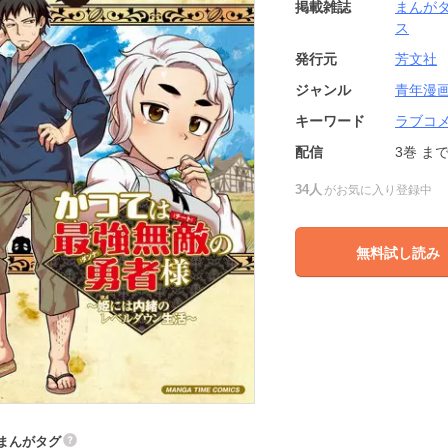
掲載雑誌
まんが
ス
発行元
芳文社
ジャンル
青年漫
キーワード
ラブコ
配信
3巻
ま
34人
がお気に入り登録中
無料試し読み
まんがタグ