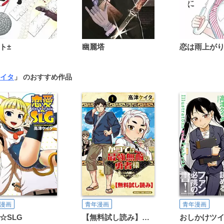
ト±
幽麗塔
イタ
」 のおすすめ作品
漫画
青年漫画
青年漫画
☆SLG
【無料試し読み】かつては最強無敵の勇者様 ～姫には内緒のレベルダウン生活～