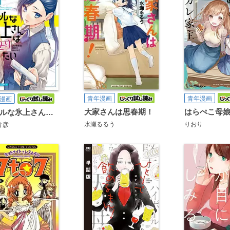
青年漫画
青年漫画
漫画
大家さんは思春期！
クールな氷上さんは迫りたい
水瀬るるう
りおり
け彦