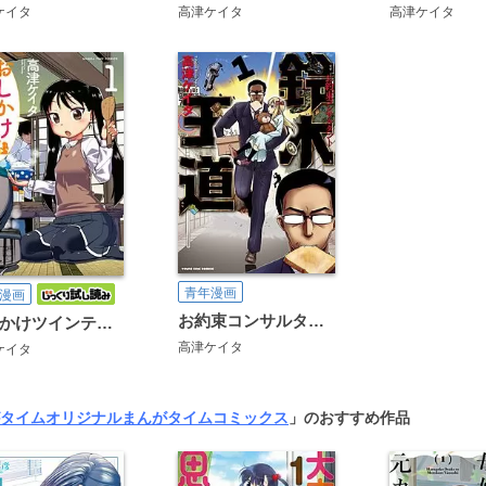
ケイタ
高津ケイタ
高津ケイタ
青年漫画
漫画
お約束コンサルタント 鈴木王道
おしかけツインテール
高津ケイタ
ケイタ
タイムオリジナル
まんがタイムコミックス
」のおすすめ作品