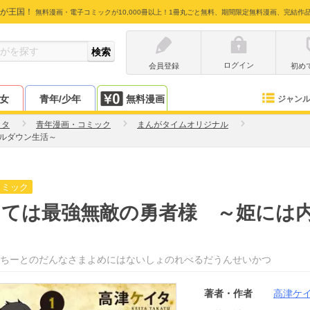
が王国！
無料漫画・電子コミックが10,000冊以上！1冊丸ごと無料、期間限定無料漫画、完結作
ログイン
会員登録
初め
少女
青年/少年
無料漫画
ジャン
イタ
青年漫画・コミック
まんがタイムオリジナル
ルダウン生活～
コミック
つては最強無敵の勇者様 ～姫には
ちーとのだんなさまよめにはないしょのれべるだうんせいかつ
著者・作者
高津ケ