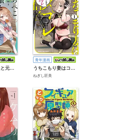
青年漫画
はらぺこ母娘と元カレ家主
うちこもり妻はコスプレ配信者
ねぎし匠美