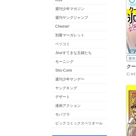
Kiss
週刊少年マガジン
週刊ヤングジャンプ
Cheese!
別冊マーガレット
ベツコミ
Jourすてきな主婦たち
青年
モーニング
Sho-Comi
にゃ
週刊少年サンデー
ヤングキング
デザート
漫画アクション
モバフラ
ビックコミックスペリオール