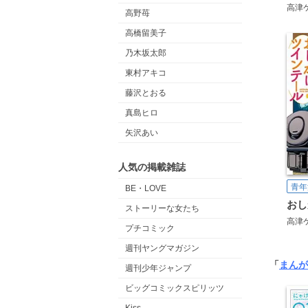
高津
高野苺
高橋留美子
乃木坂太郎
東村アキコ
藤沢とおる
真島ヒロ
矢沢あい
人気の掲載雑誌
青年
BE・LOVE
ストーリーな女たち
高津
プチコミック
週刊ヤングマガジン
「
まんが
週刊少年ジャンプ
ビッグコミックスピリッツ