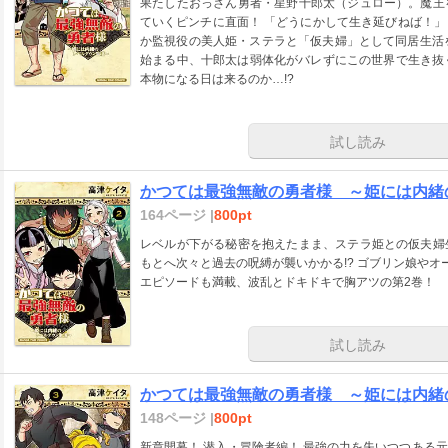
果たしたおっさん勇者・星野十郎太（ジュロー）。魔王
ていくピンチに直面！ 「どうにかして生き延びねば！」と保身のため王家に取り入ろうとした結果、なぜ
か監視役の美人姫・ステラと「仮夫婦」として同居生活を送るハメに!? 一つ屋根
始まる中、十郎太は弱体化がバレずにこの世界で生き抜く
本物になる日は来るのか…!?
試し読み
かつては最強無敵の勇者様 ～姫には内緒の
164ページ |
800pt
レベルが下がる秘密を抱えたまま、ステラ姫との仮夫婦
もとへ次々と過去の呪縛が襲いかかる!? ゴブリン娘やオ
エピソードも満載、波乱とドキドキで胸アツの第2巻！
試し読み
かつては最強無敵の勇者様 ～姫には内緒の
148ページ |
800pt
新章開幕！ 潜入・冒険者編！ 最強の力を失いつつある