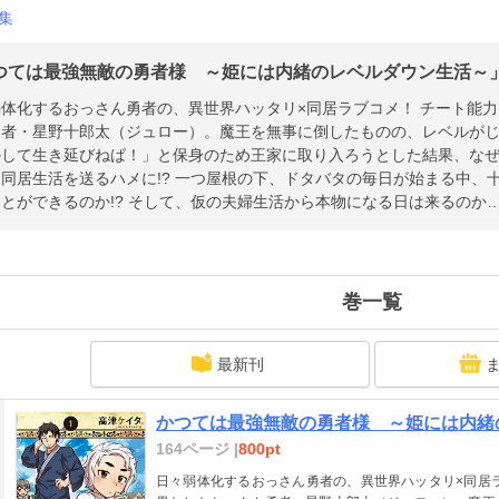
集
つては最強無敵の勇者様 ～姫には内緒のレベルダウン生活～」の
弱体化するおっさん勇者の、異世界ハッタリ×同居ラブコメ！ チート能
者・星野十郎太（ジュロー）。魔王を無事に倒したものの、レベルがじわ
かして生き延びねば！」と保身のため王家に取り入ろうとした結果、な
メに!? 一つ屋根の下、ドタバタの毎日が始まる中、十郎太は弱体化がバレずにこの世界で生き
とができるのか!? そして、仮の夫婦生活から本物になる日は来るのか…
巻一覧
最新刊
かつては最強無敵の勇者様 ～姫には内緒の
164ページ |
800pt
日々弱体化するおっさん勇者の、異世界ハッタリ×同居