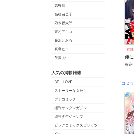
高野苺
高橋留美子
乃木坂太郎
東村アキコ
藤沢とおる
真島ヒロ
女性
矢沢あい
苺谷
人気の掲載雑誌
BE・LOVE
「
コミッ
ストーリーな女たち
プチコミック
週刊ヤングマガジン
週刊少年ジャンプ
ビッグコミックスピリッツ