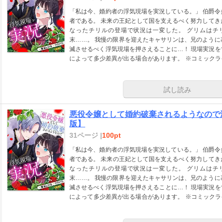
「私は今、婚約者の浮気現場を実況している。」 伯爵令嬢キャサリン・モルドーは王太子・グリムの婚約
者である。 未来の王妃として国を支えるべく努力してき
なったチリルの登場で状況は一変した。 グリムはチリルに夢中でキャサリンを悪女呼ばわりする始
末……。 我慢の限界を迎えたキャサリンは、兄のように
滅させるべく浮気現場を押さえることに…！ 現場実況をするご令嬢の行く末は――!? ※価格は販売サイト
によって多少差異が出る場合があります。 ※コミックライ
場実況ラブコメディ!?
試し読み
悪役令嬢として婚約破棄されるようなので
版】
31ページ |
100pt
「私は今、婚約者の浮気現場を実況している。」 伯爵令嬢キャサリン・モルドーは王太子・グリムの婚約
者である。 未来の王妃として国を支えるべく努力してき
なったチリルの登場で状況は一変した。 グリムはチリルに夢中でキャサリンを悪女呼ばわりする始
末……。 我慢の限界を迎えたキャサリンは、兄のように
滅させるべく浮気現場を押さえることに…！ 現場実況をするご令嬢の行く末は――!? ※価格は販売サイト
によって多少差異が出る場合があります。 ※コミックライ
場実況ラブコメディ!?