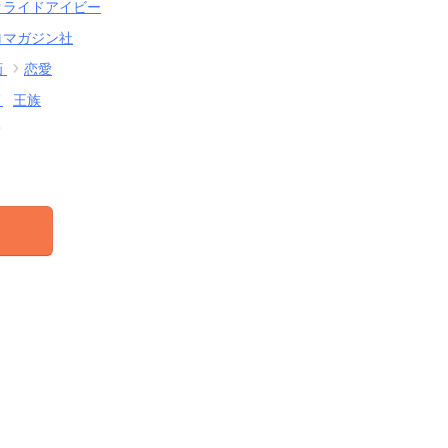
クライドアイビー
ロマガジン社
画
恋愛
メ
王族
結