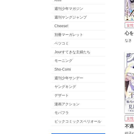
Kiss
週刊少年マガジン
週刊ヤングジャンプ
女性
Cheese!
別冊マーガレット
なき
ベツコミ
Jourすてきな主婦たち
モーニング
Sho-Comi
週刊少年サンデー
ヤングキング
デザート
漫画アクション
モバフラ
女性
ビックコミックスペリオール
紺子