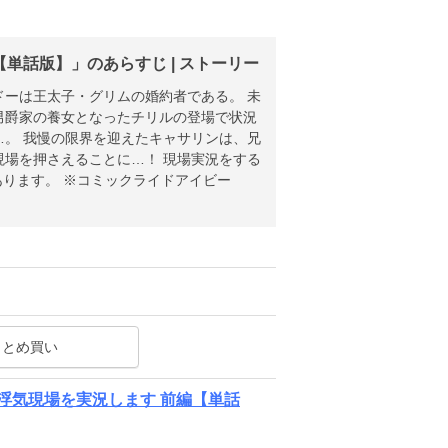
話版】」のあらすじ | ストーリー
男爵家の養女となったチリルの登場で状況
ることに…！ 現場実況をする
まとめ買い
浮気現場を実況します 前編【単話