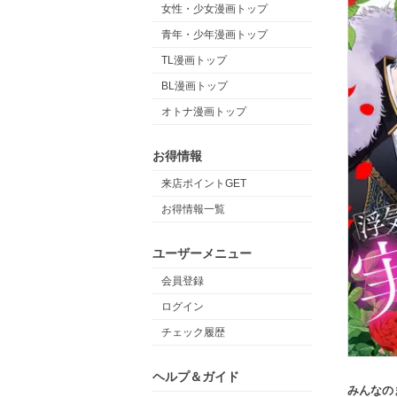
女性・少女漫画トップ
青年・少年漫画トップ
TL漫画トップ
BL漫画トップ
オトナ漫画トップ
お得情報
来店ポイントGET
お得情報一覧
ユーザーメニュー
会員登録
ログイン
チェック履歴
ヘルプ＆ガイド
みんなの