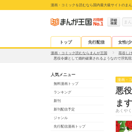
漫画・コミックを読むなら国内最大級サイトのまん
詳細
検索
トップ
先行配信
女性/
漫画・コミック読むならまんが王国
苺谷し
悪役令嬢として婚約破棄されるようなので浮気現
人気メニュー
漫画・
無料漫画トップ
悪
ランキング
ま
新刊
新刊配信予定
あくやく
ジャンル
先行配信漫画トップ