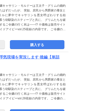
たはずだったが、 突如、庶民から男爵家の養女と
慕う幼馴染のスティーブと共に、 グリムたちを破
ドアイビーvol.25収録の内容です。 ご令嬢の現
購入する
浮気現場を実況します 後編【単話
たはずだったが、 突如、庶民から男爵家の養女と
慕う幼馴染のスティーブと共に、 グリムたちを破
ドアイビーvol.26収録の内容です。 ご令嬢の現