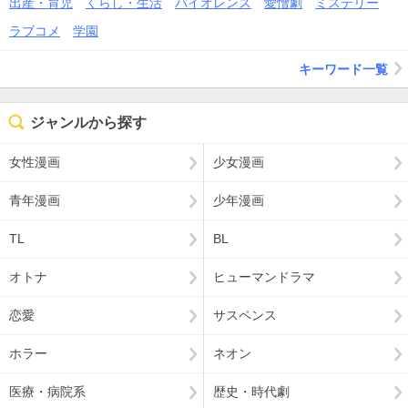
出産・育児
くらし・生活
バイオレンス
愛憎劇
ミステリー
ラブコメ
学園
キーワード一覧
ジャンルから探す
女性漫画
少女漫画
青年漫画
少年漫画
TL
BL
オトナ
ヒューマンドラマ
恋愛
サスペンス
ホラー
ネオン
医療・病院系
歴史・時代劇