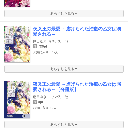
あらすじを見る▼
夜叉王の最愛 ～虐げられた治癒の乙女は溺
愛される～
也田ゆき
マチバリ
他
780pt
巻
お気に入り：47人
あらすじを見る▼
夜叉王の最愛 ～虐げられた治癒の乙女は溺
愛される～【分冊版】
也田ゆき
マチバリ
他
0pt
巻
お気に入り：2人
あらすじを見る▼