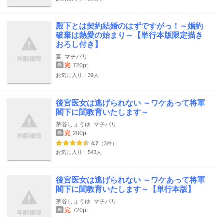
殿下とは契約結婚のはずですがっ！～婚約
破棄は熱愛の始まり～【単行本版限定描き
おろし付き】
宴
マチバリ
完
720pt
巻
お気に入り：39人
後宮医女は逃げられない ～ワケあって将軍
閣下に閨教育いたします～
茅谷しょうゆ
マチバリ
完
200pt
巻
4.7
（3件）
お気に入り：543人
後宮医女は逃げられない ～ワケあって将軍
閣下に閨教育いたします～【単行本版】
茅谷しょうゆ
マチバリ
完
720pt
巻