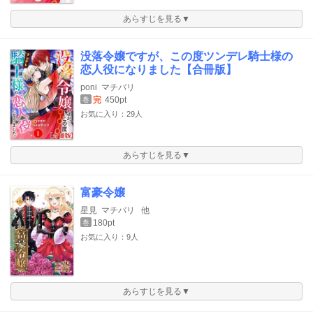
あらすじを見る▼
没落令嬢ですが、この度ツンデレ騎士様の
恋人役になりました【合冊版】
poni
マチバリ
完
450pt
巻
お気に入り：29人
あらすじを見る▼
富豪令嬢
星見
マチバリ
他
180pt
巻
お気に入り：9人
あらすじを見る▼