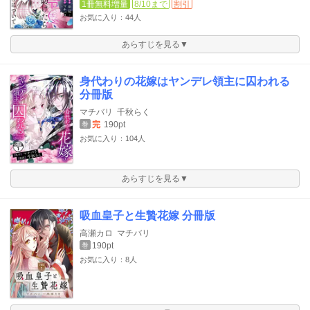
1冊無料増量
8/10まで
割引
お気に入り：44人
あらすじを見る▼
身代わりの花嫁はヤンデレ領主に囚われる
分冊版
マチバリ
千秋らく
完
190pt
巻
お気に入り：104人
あらすじを見る▼
吸血皇子と生贄花嫁 分冊版
高瀬カロ
マチバリ
190pt
巻
お気に入り：8人