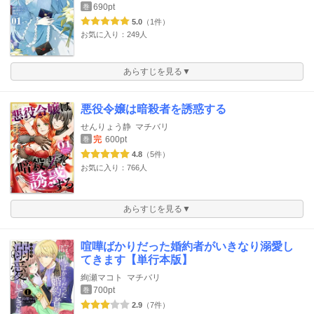
690pt
巻
5.0
（1件）
お気に入り：249人
あらすじを見る▼
悪役令嬢は暗殺者を誘惑する
せんりょう静
マチバリ
完
600pt
巻
4.8
（5件）
お気に入り：766人
あらすじを見る▼
喧嘩ばかりだった婚約者がいきなり溺愛し
てきます【単行本版】
絢瀬マコト
マチバリ
700pt
巻
2.9
（7件）