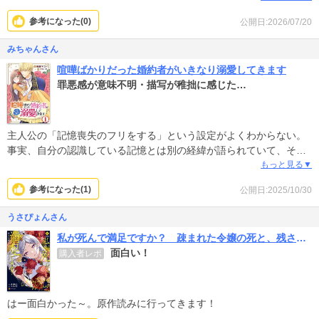
参考になった(
0
)
公開日:2026/07/20
みちゃんさん
喧嘩ばかりだった婚約者がいきなり溺愛してきます
罪悪感が意味不明・描写が稚拙に感じた…
主人公の「記憶喪失のフリをする」という設定がよくわからない。
事実、自分の認識している記憶とは別の経緯が語られていて、その
事態に動揺しているだけ。嘘をついたり演技をしているわけではな
もっと見る▼
い。急に「記憶なんてなくしていないのに罪悪感…」という描写が
参考になった(
1
)
公開日:2025/10/30
出てきて「ん？」となった。自分にとって存在しない過去を周りが
語っているなら、それは記憶喪失なんだから別に罪悪感は抱かない
うさぴょんさん
だろ。
私が死んで満足ですか？ 疎まれた令嬢の死と、残された人々の破滅について
面白い！
購入者レポ
はー面白かった～。原作読みに行ってきます！