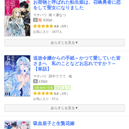
お荷物と呼ばれた転生姫は、召喚勇者に恋
をして聖女になりました
マチバリ
南々瀬なつ
完
630pt
巻
4.8
（6件）
お気に入り：1677人
あらすじを見る▼
追放令嬢からの手紙～かつて愛していた皆
さまへ 私のことなどお忘れですか？～
【単話】
マチバリ
田中ててて
他
126pt
巻
3冊無料増量
8/20まで
5.0
（2件）
お気に入り：57人
あらすじを見る▼
吸血皇子と生贄花嫁