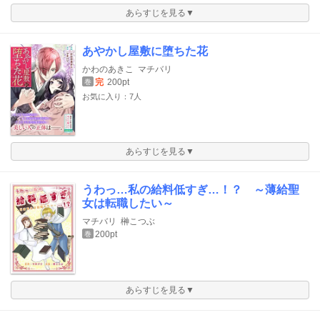
あらすじを見る▼
あやかし屋敷に堕ちた花
かわのあきこ
マチバリ
完
200pt
巻
お気に入り：7人
あらすじを見る▼
うわっ…私の給料低すぎ…！？ ～薄給聖
女は転職したい～
マチバリ
榊こつぶ
200pt
巻
あらすじを見る▼