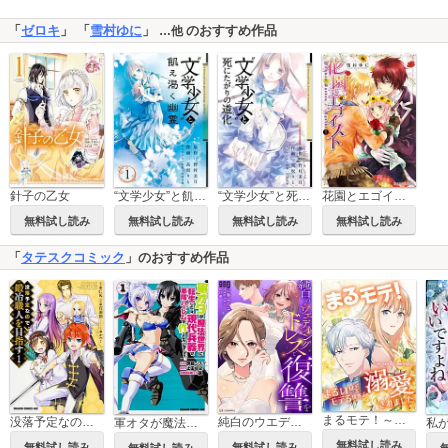
「
ゼロキ
」 「
雪村ゆに
」
のおすすめ作品
…他
針子の乙女
“文学少女”と飢え渇く幽霊
“文学少女”と死にたがりの道化
花園とエゴイスト
無料試し読み
無料試し読み
無料試し読み
無料試し読み
「
タテスクコミック
」のおすすめ作品
まるモテ！～まるいほどモテる世界で溺愛されました～【タテスク】
没落予定なので、鍛冶職人を目指す【タテスク】
純白のウエディングドレスで復讐を【タテスク】
軍オタが魔法世界に転生したら、現代兵器で軍隊ハーレムを作っちゃいました!?【タテスク】
無料試し読み
無料試し読み
無料試し読み
無料試し読み