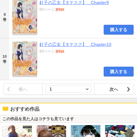
針子の乙女【タテスク】 Chapter9
60ページ
|
60pt
9
巻
購入する
針子の乙女【タテスク】 Chapter10
60ページ
|
60pt
10
巻
購入する
前へ
次へ
おすすめ作品
この作品を見た人はコチラも見ています