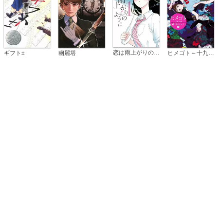
恋は雨上がりのように
ギフト±
幽麗塔
ヒメゴト～十九歳の制服～