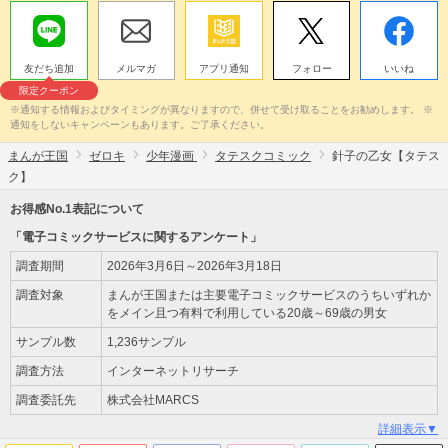
友だち追加
メルマガ
アプリ通知
フォロー
いいね
限定クーポン
※通知する情報およびタイミングが異なりますので、併せて受け取ることをお勧めします。 ※
通知をしないキャンペーンもあります。ご了承ください。
まんが王国
ゼロキ
少年漫画
タテスクコミック
針子の乙女【タテス
ク】
お得感No.1表記について
「電子コミックサービスに関するアンケート」
調査期間
2026年3月6日～2026年3月18日
調査対象
まんが王国または主要電子コミックサービスのうちいずれか
をメイン且つ有料で利用している20歳～69歳の男女
サンプル数
1,236サンプル
調査方法
インターネットリサーチ
調査委託先
株式会社MARCS
詳細表示▼