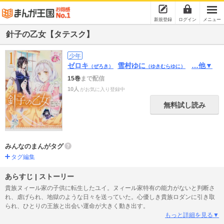
新規登録
ログイン
メニュー
針子の乙女【タテスク】
少年
ゼロキ
雪村ゆに
…他▼
（ぜろき）
（ゆきむらゆに）
15巻
まで配信
10人
がお気に入り登録中
無料試し読み
みんなのまんがタグ
タグ編集
あらすじ | ストーリー
貴族ヌィール家の子供に転生したユイ。ヌィール家特有の能力がないと判断さ
れ、虐げられ、地獄のような日々を送っていた。心優しき貴族ロダンに引き取
られ、ひとりの王族と出会い運命が大きく動き出す。
もっと詳細を見る▼