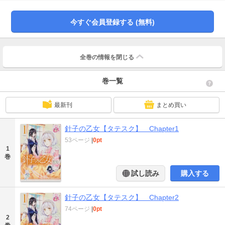
今すぐ会員登録する (無料)
全巻の情報を
閉じる
巻一覧
最新刊
まとめ買い
針子の乙女【タテスク】 Chapter1
53ページ
|
0pt
1
巻
試し読み
購入する
針子の乙女【タテスク】 Chapter2
74ページ
|
0pt
2