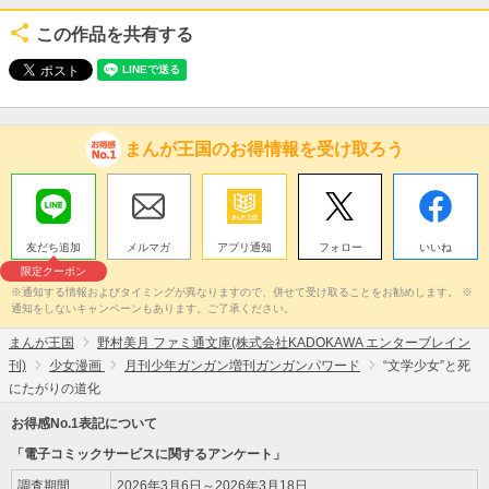
この作品を共有する
まんが王国のお得情報を受け取ろう
友だち追加
メルマガ
アプリ通知
フォロー
いいね
限定クーポン
※通知する情報およびタイミングが異なりますので、併せて受け取ることをお勧めします。 ※
通知をしないキャンペーンもあります。ご了承ください。
まんが王国
野村美月 ファミ通文庫(株式会社KADOKAWA エンターブレイン
刊)
少女漫画
月刊少年ガンガン増刊ガンガンパワード
“文学少女”と死
にたがりの道化
お得感No.1表記について
「電子コミックサービスに関するアンケート」
調査期間
2026年3月6日～2026年3月18日