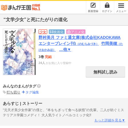
新規登録
ログイン
メニュー
“文学少女”と死にたがりの道化
少女
映画化
アニメ化
野村美月 ファミ通文庫(株式会社KADOKAWA
エンターブレイン刊)
竹岡美穂
（のむらみづき）
（た
…他▼
けおかみほ）
3巻
完結
24人
がお気に入り登録中
無料試し読み
みんなのまんがタグ
打ち切り
タグ編集
あらすじ | ストーリー
“元天才美少女作家”の僕と、“本をちぎって食べる妖怪”の先輩。二人が紡ぐミス
テリアス学園コメディ！ 大人気ライトノベルコミック化!!
もっと詳細を見る▼