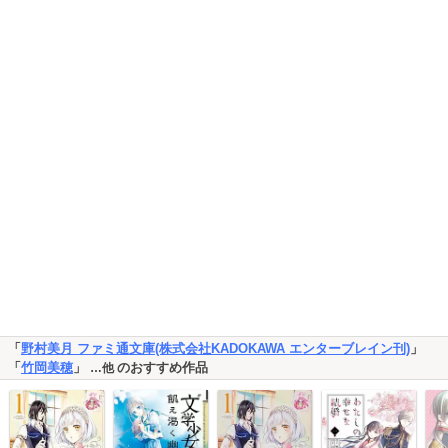
「
野村美月 ファミ通文庫(株式会社KADOKAWA エンターブレイン刊)
」
「
竹岡美穂
」
のおすすめ作品
…他