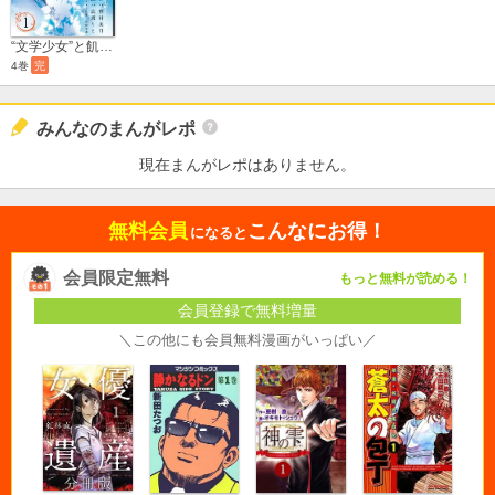
“文学少女”と飢え渇く幽霊
4巻
完
みんなのまんがレポ
現在まんがレポはありません。
無料会員
こんなにお得！
になると
会員限定無料
もっと無料が読める！
会員登録で無料増量
＼この他にも会員無料漫画がいっぱい／