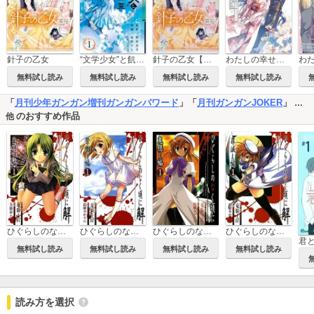
針子の乙女
“文学少女”と飢え渇く幽霊
針子の乙女【タテスク】
わたしの幸せな結婚
無料試し読み
無料試し読み
無料試し読み
無料試し読み
「
月刊少年ガンガン増刊ガンガンパワード
」「
月刊ガンガンJOKER
」
…
のおすすめ作品
他
ひぐらしのなく頃に解 目明し編
ひぐらしのなく頃に解 祭囃し編
ひぐらしのなく頃に 鬼隠し編
ひぐらしのなく頃に解 罪滅し編
君
無料試し読み
無料試し読み
無料試し読み
無料試し読み
読み方を選択