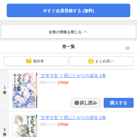
今すぐ会員登録する (無料)
全巻の情報を
閉じる
巻一覧
最終巻
まとめ買い
“文学少女”と死にたがりの道化 1巻
202ページ
|
700pt
1
巻
試し読み
購入する
“文学少女”と死にたがりの道化 2巻
200ページ
|
700pt
2
巻