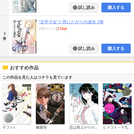
試し読み
購入する
“文学少女”と死にたがりの道化 3巻
242ページ
|
718pt
3
巻
試し読み
購入する
おすすめ作品
この作品を見た人はコチラも見ています
恋は雨上がりのように
ギフト±
幽麗塔
ヒメゴト～十九歳の制服～