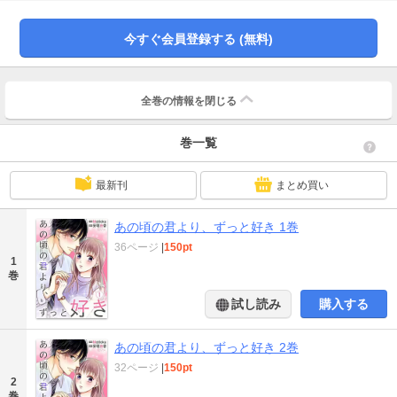
今すぐ会員登録する (無料)
全巻の情報を
閉じる
巻一覧
最新刊
まとめ買い
あの頃の君より、ずっと好き 1巻
36ページ
|
150pt
1
巻
試し読み
購入する
あの頃の君より、ずっと好き 2巻
32ページ
|
150pt
2
巻