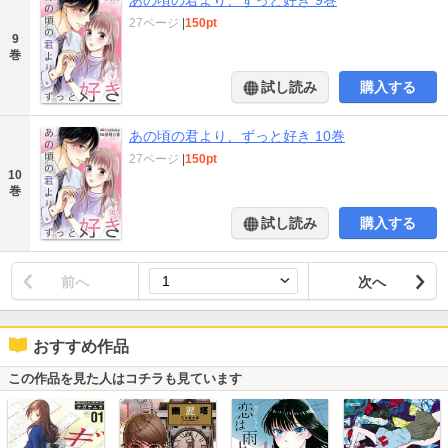
27ページ
|
150pt
9
巻
試し読み
購入する
あの頃の君より、ずっと好き 10巻
27ページ
|
150pt
10
巻
試し読み
購入する
前へ
次へ
おすすめ作品
この作品を見た人はコチラも見ています