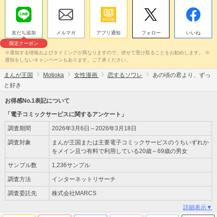
友だち追加
メルマガ
アプリ通知
フォロー
いいね
限定クーポン
※通知する情報およびタイミングが異なりますので、併せて受け取ることをお勧めします。 ※
通知をしないキャンペーンもあります。ご了承ください。
まんが王国
Motioka
女性漫画
恋するソワレ
あの頃の君より、ずっ
と好き
お得感No.1表記について
「電子コミックサービスに関するアンケート」
調査期間
2026年3月6日～2026年3月18日
調査対象
まんが王国または主要電子コミックサービスのうちいずれか
をメイン且つ有料で利用している20歳～69歳の男女
サンプル数
1,236サンプル
調査方法
インターネットリサーチ
調査委託先
株式会社MARCS
詳細表示▼