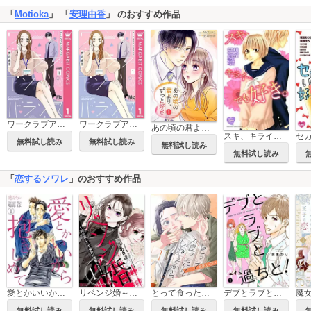
「
Motioka
」 「
安理由香
」 のおすすめ作品
ワークラブアンバランス 分冊版
ワークラブアンバランス
あの頃の君より、ずっと好き【描き下ろしおまけ付き特装版】
スキ、キライ…でも好き。
無料試し読み
無料試し読み
無料試し読み
無料試し読み
「
恋するソワレ
」のおすすめ作品
愛とかいいから抱きしめて
リベンジ婚～時を戻して不倫夫に復讐します～
とって食ったりしねぇから～元ヤンくんとの恋事情～
デブとラブと過ちと！
無料試し読み
無料試し読み
無料試し読み
無料試し読み