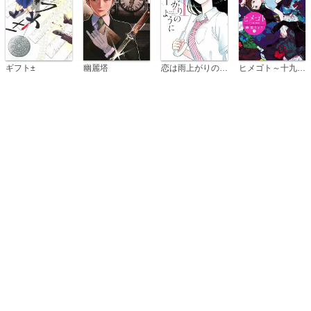
恋は雨上がりのように
ギフト±
幽麗塔
ヒメゴト～十九歳の制服～