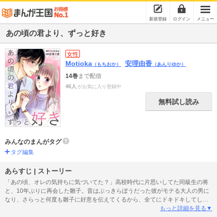
新規登録
ログイン
メニュー
あの頃の君より、ずっと好き
女性
Motioka
安理由香
（もちおか）
（あんりゆか）
14巻
まで配信
46人
がお気に入り登録中
無料試し読み
みんなのまんがタグ
タグ編集
あらすじ | ストーリー
「あの頃、オレの気持ちに気づいてた？」高校時代に片思いしてた同級生の将
と、10年ぶりに再会した雛子。昔はぶっきらぼうだった彼がモテる大人の男に
なり、さらっと何度も雛子に好意を伝えてくるから、全てにドキドキしてしま
う！？好き…。手つなぎたい。さわりたい。再会の恋は、あの頃よりもっと甘
もっと詳細を見る▼
く不器用でーー！？ 大人のむずキュンラブ！【恋するソワレ】