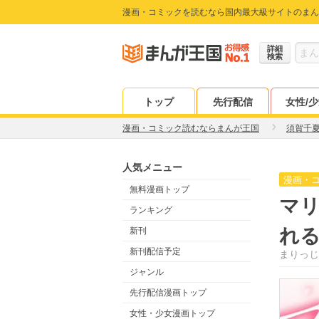
漫画・コミックを読むなら国内最大級サイトのまん
詳細
検索
トップ
先行配信
女性/
漫画・コミック読むならまんが王国
須賀千
人気メニュー
漫画・
無料漫画トップ
マリ
ランキング
れる
新刊
新刊配信予定
まりっじ
ジャンル
先行配信漫画トップ
女性・少女漫画トップ