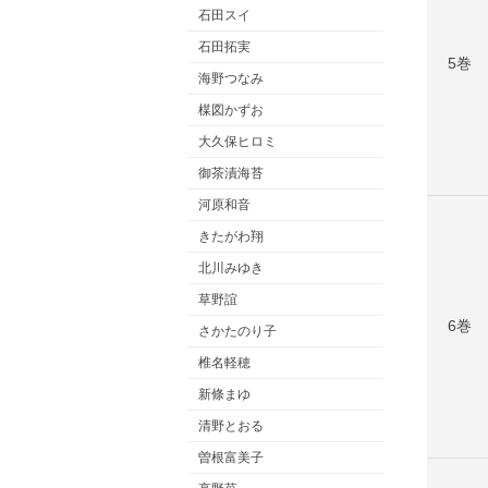
石田スイ
石田拓実
5巻
海野つなみ
楳図かずお
大久保ヒロミ
御茶漬海苔
河原和音
きたがわ翔
北川みゆき
草野誼
6巻
さかたのり子
椎名軽穂
新條まゆ
清野とおる
曽根富美子