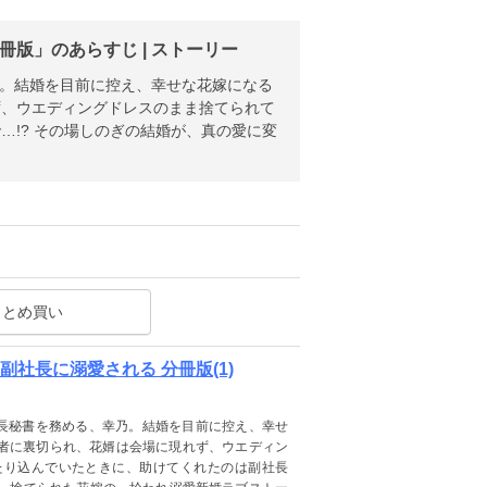
版」のあらすじ | ストーリー
乃。結婚を目前に控え、幸せな花嫁になる
ず、ウエディングドレスのまま捨てられて
!? その場しのぎの結婚が、真の愛に変
まとめ買い
社長に溺愛される 分冊版(1)
社長秘書を務める、幸乃。結婚を目前に控え、幸せ
者に裏切られ、花婿は会場に現れず、ウエディン
たり込んでいたときに、助けてくれたのは副社長