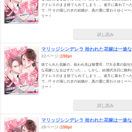
グドレスのまま捨てられてしまう…。途方に暮れてへ
で…!? その場しのぎの結婚が、真の愛に変わりゆくー
リー！
試し読み
マリッジシンデレラ 拾われた花嫁は一途な副
22ページ |
150pt
捨てられた花嫁の、拾われ先は御曹司…!?大企業の副
な花嫁になるはずだった…。しかし、結婚式当日に婚約
グドレスのまま捨てられてしまう…。途方に暮れてへ
で…!? その場しのぎの結婚が、真の愛に変わりゆくー
リー！
試し読み
マリッジシンデレラ 拾われた花嫁は一途な副
28ページ |
150pt