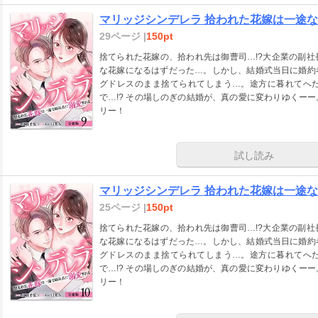
マリッジシンデレラ 拾われた花嫁は一途な副
29ページ |
150pt
捨てられた花嫁の、拾われ先は御曹司…!?大企業の副
な花嫁になるはずだった…。しかし、結婚式当日に婚約
グドレスのまま捨てられてしまう…。途方に暮れてへ
で…!? その場しのぎの結婚が、真の愛に変わりゆくー
リー！
試し読み
マリッジシンデレラ 拾われた花嫁は一途な副
25ページ |
150pt
捨てられた花嫁の、拾われ先は御曹司…!?大企業の副
な花嫁になるはずだった…。しかし、結婚式当日に婚約
グドレスのまま捨てられてしまう…。途方に暮れてへ
で…!? その場しのぎの結婚が、真の愛に変わりゆくー
リー！