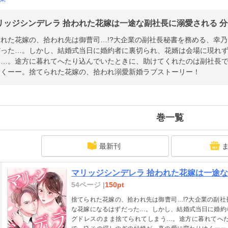
リッジシンデレラ 拾われた花嫁は一途な副社長に溺愛される 分冊
られた花嫁の、拾われ先は御曹司…!?大企業の副社長秘書を務める、幸
だった…。しかし、結婚式当日に婚約者に裏切られ、花婿は会場に現れ
…。途方に暮れてへたり込んでいたときに、助けてくれたのは副社長で…
ゆくーー。捨てられた花嫁の、拾われ溺愛新婚ラブストーリー！
巻一覧
最新刊
マリッジシンデレラ 拾われた花嫁は一途な副
54ページ |
150pt
捨てられた花嫁の、拾われ先は御曹司…!?大企業の副
な花嫁になるはずだった…。しかし、結婚式当日に婚約
グドレスのまま捨てられてしまう…。途方に暮れてへ