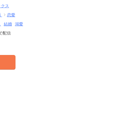
ックス
画
恋愛
ス
結婚
溺愛
で配信