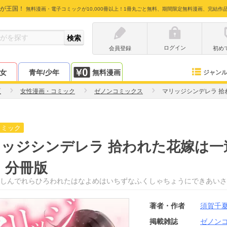
が王国！
無料漫画・電子コミックが10,000冊以上！1冊丸ごと無料、期間限定無料漫画、完結作
ログイン
会員登録
初め
少女
青年/少年
無料漫画
ジャン
夏
女性漫画・コミック
ゼノンコミックス
マリッジシンデレラ 拾
コミック
ッジシンデレラ 拾われた花嫁は一
 分冊版
しんでれらひろわれたはなよめはいちずなふくしゃちょうにできあいさ
著者・作者
須賀千
掲載雑誌
ゼノン