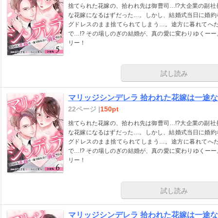
捨てられた花嫁の、拾われ先は御曹司…!?大企業の副
な花嫁になるはずだった…。しかし、結婚式当日に婚約
グドレスのまま捨てられてしまう…。途方に暮れてへ
で…!? その場しのぎの結婚が、真の愛に変わりゆくー
リー！
試し読み
マリッジシンデレラ 拾われた花嫁は一途な副
22ページ |
150pt
捨てられた花嫁の、拾われ先は御曹司…!?大企業の副
な花嫁になるはずだった…。しかし、結婚式当日に婚約
グドレスのまま捨てられてしまう…。途方に暮れてへ
で…!? その場しのぎの結婚が、真の愛に変わりゆくー
リー！
試し読み
マリッジシンデレラ 拾われた花嫁は一途な副