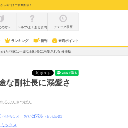
品から新刊まで多数配信！
チェック履歴
ての方へ
ヘルプ/よくある質問
ル
ランキング
新刊
来店ポイント
われた花嫁は一途な副社長に溺愛される 分冊版
途な副社長に溺愛さ
れるぶんさつばん
夏
おいば花歩
（すがちなつ）
（おいばかほ）
コミックス