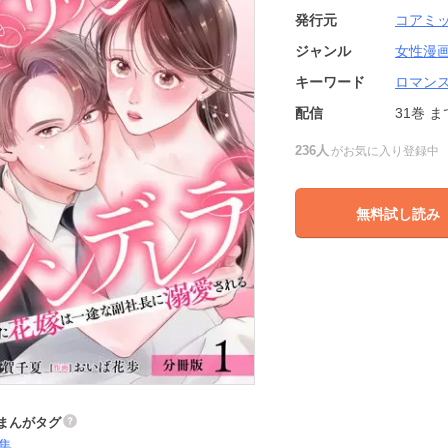
発行元
コアミ
ジャンル
女性漫
キーワード
ロマン
配信
31巻
ま
236人
がお気に入り登録中
無料試し読み
まんがタグ
集