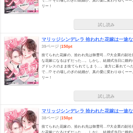
で…!? その場しのぎの結婚が、真の愛に変わりゆくー
リー！
試し読み
マリッジシンデレラ 拾われた花嫁は一途な副
39ページ |
150pt
捨てられた花嫁の、拾われ先は御曹司…!?大企業の副
な花嫁になるはずだった…。しかし、結婚式当日に婚約
グドレスのまま捨てられてしまう…。途方に暮れてへ
で…!? その場しのぎの結婚が、真の愛に変わりゆくー
リー！
試し読み
マリッジシンデレラ 拾われた花嫁は一途な副
38ページ |
150pt
捨てられた花嫁の、拾われ先は御曹司…!?大企業の副
な花嫁になるはずだった…。しかし、結婚式当日に婚約