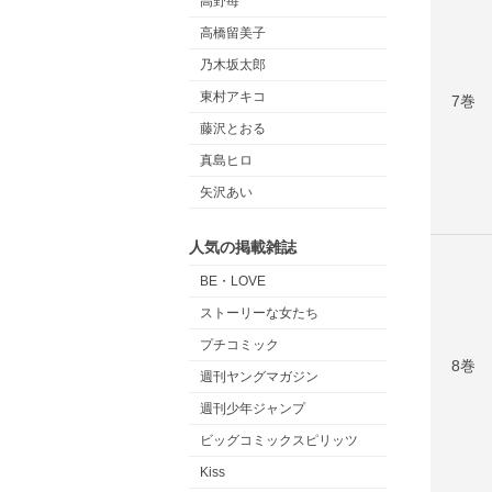
高野苺
高橋留美子
乃木坂太郎
東村アキコ
7巻
藤沢とおる
真島ヒロ
矢沢あい
人気の掲載雑誌
BE・LOVE
ストーリーな女たち
プチコミック
8巻
週刊ヤングマガジン
週刊少年ジャンプ
ビッグコミックスピリッツ
Kiss