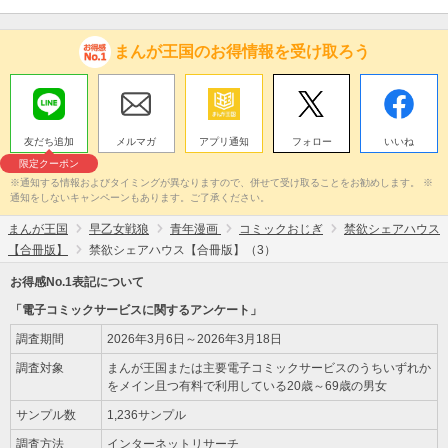
まんが王国のお得情報を受け取ろう
友だち追加
メルマガ
アプリ通知
フォロー
いいね
限定クーポン
※通知する情報およびタイミングが異なりますので、併せて受け取ることをお勧めします。 ※
通知をしないキャンペーンもあります。ご了承ください。
まんが王国
早乙女戦狼
青年漫画
コミックおじぎ
禁欲シェアハウス
【合冊版】
禁欲シェアハウス【合冊版】（3）
お得感No.1表記について
「電子コミックサービスに関するアンケート」
調査期間
2026年3月6日～2026年3月18日
調査対象
まんが王国または主要電子コミックサービスのうちいずれか
をメイン且つ有料で利用している20歳～69歳の男女
サンプル数
1,236サンプル
調査方法
インターネットリサーチ