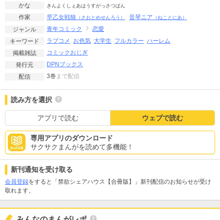
かな
きんよくしぇあはうすがっさつばん
早乙女戦狼
音琴ニア
作家
（さおとめせんろう）
（ねことにあ）
青年コミック
恋愛
ジャンル
ラブコメ
お色気
大学生
フルカラー
ハーレム
キーワード
コミックおじぎ
掲載雑誌
DPNブックス
発行元
3巻
まで配信
配信
読み方を選択
アプリで読む
ウェブで読む
専用アプリのダウンロード
サクサクまんがを読めて多機能！
新刊通知を受け取る
会員登録
をすると「禁欲シェアハウス【合冊版】」新刊配信のお知らせが受け
取れます。
みんなのまんがレポ