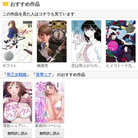
おすすめ作品
この作品を見た人はコチラも見ています
恋は雨上がりのように
ギフト±
幽麗塔
ヒメゴト～十九歳の制服～
「
早乙女戦狼
」 「
音琴ニア
」 のおすすめ作品
禁欲シェアハウス
家庭内ハーレム
無料試し読み
無料試し読み