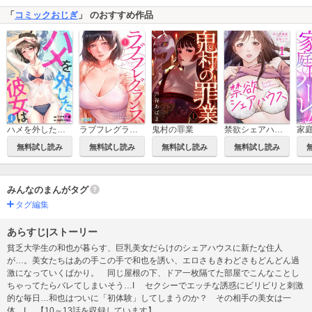
「
コミックおじぎ
」 のおすすめ作品
鬼村の罪業
禁欲シェアハウス
家
ハメを外した彼女は
ラブフレグランス
無料試し読み
無料試し読み
無料試し読み
無料試し読み
みんなのまんがタグ
タグ編集
あらすじ|ストーリー
貧乏大学生の和也が暮らす、巨乳美女だらけのシェアハウスに新たな住人
が…。美女たちはあの手この手で和也を誘い、エロさもきわどさもどんどん過
激になっていくばかり。 同じ屋根の下、ドア一枚隔てた部屋でこんなことし
ちゃってたらバレてしまいそう…I セクシーでエッチな誘惑にビリビリと刺激
的な毎日…和也はついに「初体験」してしまうのか？ その相手の美女は一
体…I 【10～13話を収録しています】