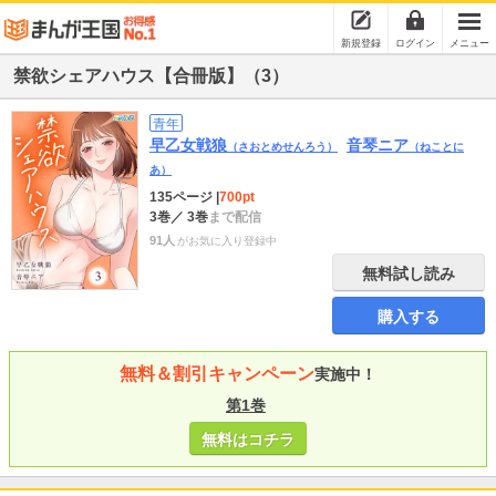
新規登録
ログイン
メニュー
禁欲シェアハウス【合冊版】（3）
青年
早乙女戦狼
音琴ニア
（さおとめせんろう）
（ねことに
あ）
135ページ
|
700pt
3巻
／ 3巻
まで配信
91人
がお気に入り登録中
無料試し読み
購入する
無料＆割引キャンペーン
実施中！
第1巻
無料はコチラ