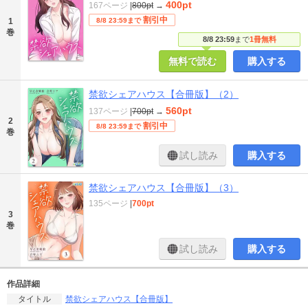
400pt
167ページ
|
800pt
→
割引中
1
8/8 23:59まで
巻
8/8 23:59
まで
1冊無料
無料で読む
購入する
禁欲シェアハウス【合冊版】（2）
560pt
137ページ
|
700pt
→
2
割引中
8/8 23:59まで
巻
試し読み
購入する
禁欲シェアハウス【合冊版】（3）
135ページ
|
700pt
3
巻
試し読み
購入する
作品詳細
禁欲シェアハウス【合冊版】
タイトル