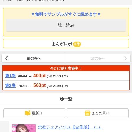
▼無料でサンプルがすぐに読めます▼
試し読み
まんがレポ
0件
前の巻へ
次の巻へ
今だけ割引実施中！
400pt
第1巻
→
800pt
(8/8 23:59まで)
560pt
第2巻
→
700pt
(8/8 23:59まで)
巻一覧
最新刊
まとめ買い
禁欲シェアハウス【合冊版】（1）