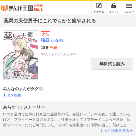
新規登録
ログイン
メニュー
薬局の天使男子にこれでもかと癒やされる
女性
稲谷
（いなや）
18巻
完結
92人
がお気に入り登録中
無料試し読み
みんなのまんがタグ
タグ編集
あらすじ | ストーリー
いつも全力で仕事に打ち込む企画部の花。会社じゃ「デキる女」で通っている
けど、プライベートはズタボロ…。仕事を終えてオフモードになった途端、疲
労でヘロヘロになる毎日だった。その日も帰宅途中に体調を崩し、飛びこんだ
薬局で倒れてしまう。そこで介抱してくれたのは、とろけるような優しい声と
もっと詳細を見る▼
気遣い、輝くような笑顔…まるで天使のような薬剤師さんだった！ オマケに彼