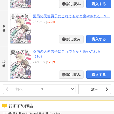
試し読み
購入する
薬局の天使男子にこれでもかと癒やされる（9）
23ページ
|
120pt
9
巻
試し読み
購入する
薬局の天使男子にこれでもかと癒やされる
（10）
10
24ページ
|
120pt
巻
試し読み
購入する
前へ
次へ
おすすめ作品
この作品を見た人はコチラも見ています