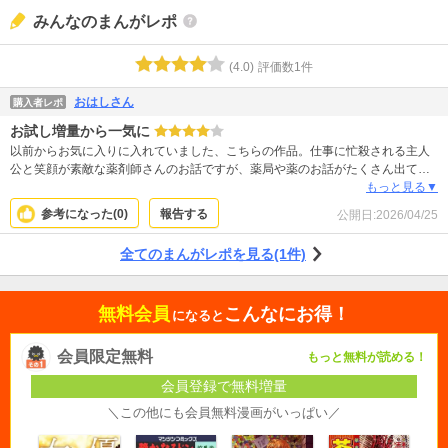
みんなのまんがレポ
(
4.0
)
評価数
1
件
おはしさん
購入者レポ
お試し増量から一気に
以前からお気に入りに入れていました、こちらの作品。仕事に忙殺される主人
公と笑顔が素敵な薬剤師さんのお話ですが、薬局や薬のお話がたくさん出てく
るわけではないのでほのぼのラブコメです。 途中までしか単行本化（デジタル
もっと見る▼
配信）していないようなので、結末は分冊で読むしかありませんので購入の方
参考になった(
0
)
報告する
公開日:
2026/04/25
は間違えないように気をつけてください。 日常に忙殺されている方や爽やかイ
ケメンがお好きな方は主人公のように癒しが得られるかもしれません笑
全てのまんがレポを見る(1件)
無料会員
こんなにお得！
になると
会員限定無料
もっと無料が読める！
会員登録で無料増量
＼この他にも会員無料漫画がいっぱい／