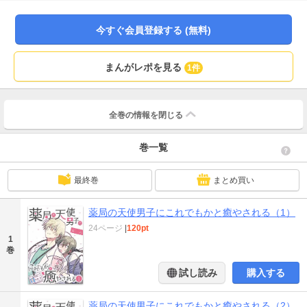
は花のお隣さんだと発覚し…！？ 「わ…私の隣には天使が住んでいる！！」 社
畜OLと天使男子の、上がったり下がったり、ジェットコースターラブコメデ
今すぐ会員登録する (無料)
ィ！
まんがレポを見る
1件
全巻の情報を
閉じる
巻一覧
最終巻
まとめ買い
薬局の天使男子にこれでもかと癒やされる（1）
24ページ
|
120pt
1
巻
試し読み
購入する
薬局の天使男子にこれでもかと癒やされる（2）