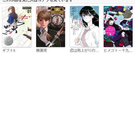
恋は雨上がりのように
ギフト±
幽麗塔
ヒメゴト～十九歳の制服～