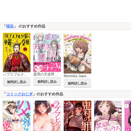
「
稲谷
」 のおすすめ作品
薬局の天使男子にこれでもかと癒やされる 【単行本版（オリジナル描き下ろし付）】
ハプスブルク家の華麗なる受難
Momoka Japan 外国人が日本食を食べて感動が止まらない
無料試し読み
無料試し読み
無料試し読み
「
コミックおじぎ
」のおすすめ作品