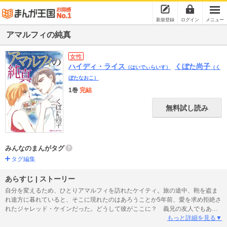
新規登録
ログイン
メニュー
アマルフィの純真
女性
ハイディ・ライス
くぼた尚子
（はいでぃらいす）
（く
ぼたなおこ）
1巻
完結
無料試し読み
みんなのまんがタグ
タグ編集
あらすじ | ストーリー
自分を変えるため、ひとりアマルフィを訪れたケイティ。旅の途中、鞄を盗ま
れ途方に暮れていると、そこに現れたのはあろうことか5年前、愛を求め拒絶さ
れたジャレッド・ケインだった。どうして彼がここに？ 義兄の友人でもある
彼は、連絡が途絶えたケイティを心配した姉夫婦に頼まれ探しに来たのだ。言
もっと詳細を見る▼
い訳も拒絶も聞く耳をもたない彼に高級車に押しこまれ、カプリ島のヴィラで