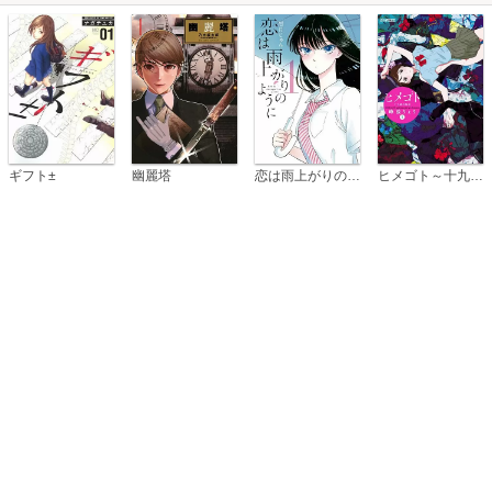
恋は雨上がりのように
ギフト±
幽麗塔
ヒメゴト～十九歳の制服～