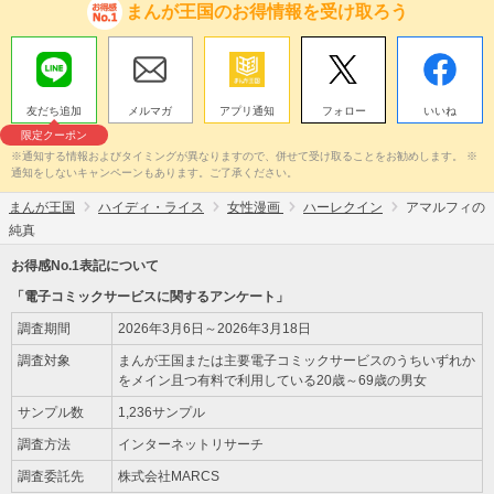
まんが王国のお得情報を受け取ろう
友だち追加
メルマガ
アプリ通知
フォロー
いいね
限定クーポン
※通知する情報およびタイミングが異なりますので、併せて受け取ることをお勧めします。 ※
通知をしないキャンペーンもあります。ご了承ください。
まんが王国
ハイディ・ライス
女性漫画
ハーレクイン
アマルフィの
純真
お得感No.1表記について
「電子コミックサービスに関するアンケート」
調査期間
2026年3月6日～2026年3月18日
調査対象
まんが王国または主要電子コミックサービスのうちいずれか
をメイン且つ有料で利用している20歳～69歳の男女
サンプル数
1,236サンプル
調査方法
インターネットリサーチ
調査委託先
株式会社MARCS