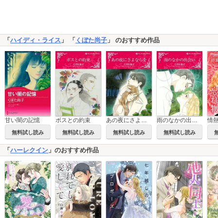
「
ハイディ・ライス
」 「
くぼた尚子
」 のおすすめ作品
甘い闇の記憶
ボスとの約束
あの夜にさよならを
雨のなかの出会い
無料試し読み
無料試し読み
無料試し読み
無料試し読み
「
ハーレクイン
」のおすすめ作品