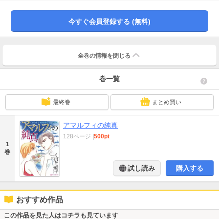
彼と同居することに!? 恐ろしいほどに魅力的な彼にもう二度と惑わされたり
しないわ──。
今すぐ会員登録する (無料)
全巻の情報を
閉じる
巻一覧
最終巻
まとめ買い
アマルフィの純真
128ページ
|
500pt
1
巻
試し読み
購入する
おすすめ作品
この作品を見た人はコチラも見ています