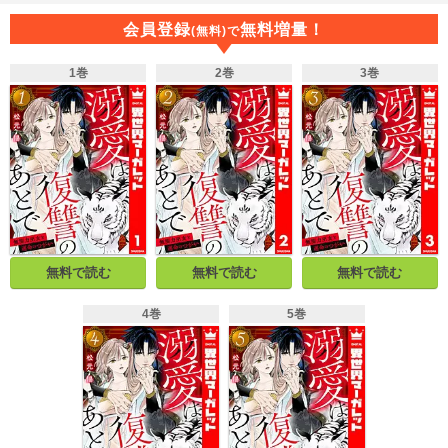
れ、母親が鬼に殺されてしまう。傷を負った明琳を連れて山へ逃げる泰虎が、
衛士龍将軍を見つけ、強制的に“明琳のつがい”にしてしまった！ 魂と魂が結ば
会員登録
無料増量！
(無料)で
れ、出会ったばかりなのに自然と「ひとつになりたい」と感じてしまう二人は
――？
1巻
2巻
3巻
無料で読む
無料で読む
無料で読む
4巻
5巻