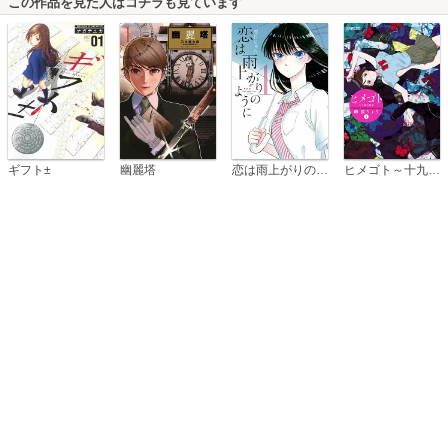
この作品を見た人はコチラも見ています
恋は雨上がりのように
ギフト±
幽麗塔
ヒメゴト～十九歳の制服～