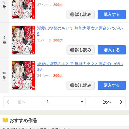
8
37ページ
|
200pt
巻
試し読み
購入する
溺愛は復讐のあとで 無能力巫女と運命のつがい
9
9
31ページ
|
200pt
巻
試し読み
購入する
溺愛は復讐のあとで 無能力巫女と運命のつがい
10
10
34ページ
|
200pt
巻
試し読み
購入する
前へ
次へ
おすすめ作品