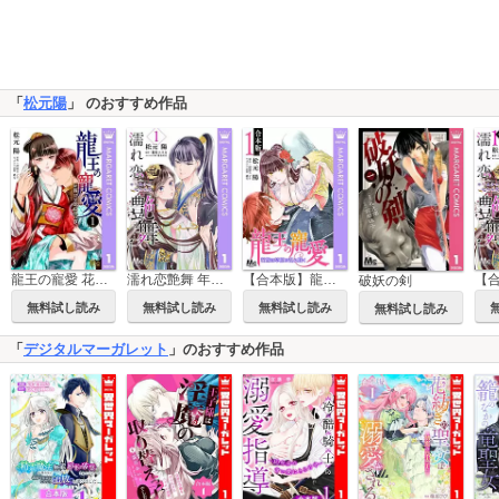
「
松元陽
」 のおすすめ作品
龍王の寵愛 花嫁は草原に乱れ咲く
濡れ恋艶舞 年下皇子の一途な求愛
【合本版】龍王の寵愛 花嫁は草原に乱れ咲く
破妖の剣
無料試し読み
無料試し読み
無料試し読み
無料試し読み
「
デジタルマーガレット
」のおすすめ作品