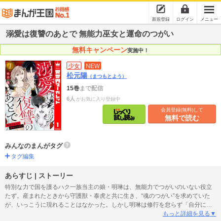
新規登録
ログイン
メニュー
溺愛は復讐のあとで 無能力巫女と運命のつがい
無料キャンペーン
実施中！
少女
NEW
松元陽
（まつもとよう）
15巻
まで配信
6人
がお気に入り登録中
会員登録(無料)して
無料で読む
みんなのまんがタグ
タグ編集
あらすじ | ストーリー
特別な力で国を護るハク一族当主の娘・明琳は、無能力でつがいのいない役立
たず。産まれたときから守護獣・泰虎と共に生き、“魂のつがい”を求めていた
が、いっこうに現れることはなかった。しかし明琳は修行を怠らず「自分にで
きること」を探し続けていた…。そんなある日、ハク家の住む邸宅が燃やさ
もっと詳細を見る▼