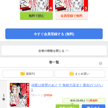
無料で読む
会員登録で無料
今すぐ会員登録する (無料)
全巻の情報を
閉じる
巻一覧
最新刊
まとめ買い
溺愛は復讐のあとで 無能力巫女と運命のつがい
1
55ページ
|
200pt
1
巻
8/14 23:59
まで
1冊無料