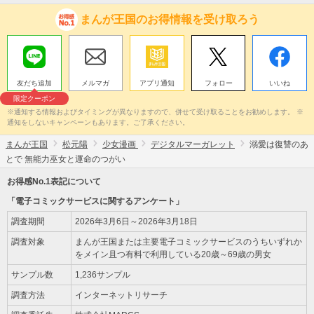
まんが王国のお得情報を受け取ろう
友だち追加
メルマガ
アプリ通知
フォロー
いいね
限定クーポン
※通知する情報およびタイミングが異なりますので、併せて受け取ることをお勧めします。 ※
通知をしないキャンペーンもあります。ご了承ください。
まんが王国
松元陽
少女漫画
デジタルマーガレット
溺愛は復讐のあ
とで 無能力巫女と運命のつがい
お得感No.1表記について
「電子コミックサービスに関するアンケート」
調査期間
2026年3月6日～2026年3月18日
調査対象
まんが王国または主要電子コミックサービスのうちいずれか
をメイン且つ有料で利用している20歳～69歳の男女
サンプル数
1,236サンプル
調査方法
インターネットリサーチ