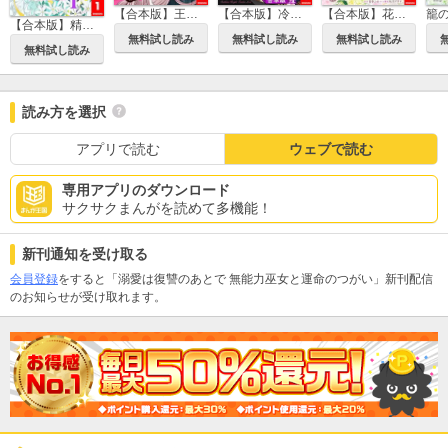
【合本版】王子様は淫魔の取り替えっ子でした 貞淑な令嬢をダメにするニョロの誘惑
【合本版】冷酷騎士の溺愛指導 -10年分の甘い愛にとろけ中-
【合本版】花紡ぎの聖女は初恋の皇太子に溺愛される
【合本版】精霊魔法が使えない無能だと婚約破棄されたので、義妹の奴隷になるより追放を選びました
無料試し読み
無料試し読み
無料試し読み
無料試し読み
読み方を選択
アプリで読む
ウェブで読む
専用アプリのダウンロード
サクサクまんがを読めて多機能！
新刊通知を受け取る
会員登録
をすると「溺愛は復讐のあとで 無能力巫女と運命のつがい」新刊配信
のお知らせが受け取れます。