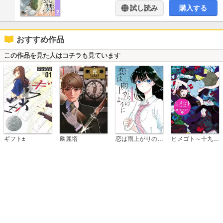
試し読み
購入する
おすすめ作品
この作品を見た人はコチラも見ています
恋は雨上がりのように
ギフト±
幽麗塔
ヒメゴト～十九歳の制服～