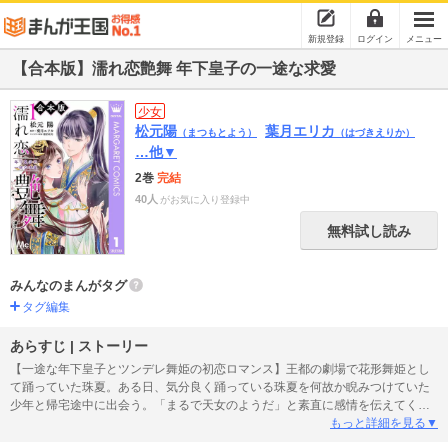
新規登録
ログイン
メニュー
【合本版】濡れ恋艶舞 年下皇子の一途な求愛
少女
松元陽
葉月エリカ
（まつもとよう）
（はづきえりか）
…他▼
2巻
完結
40人
がお気に入り登録中
無料試し読み
みんなのまんがタグ
タグ編集
あらすじ | ストーリー
【一途な年下皇子とツンデレ舞姫の初恋ロマンス】王都の劇場で花形舞姫とし
て踊っていた珠夏。ある日、気分良く踊っている珠夏を何故か睨みつけていた
少年と帰宅途中に出会う。「まるで天女のようだ」と素直に感情を伝えてくる
年下の彼に、心が揺れ動き…。 ※「濡れ恋艶舞 年下皇子の一途な求愛」1～5
もっと詳細を見る▼
巻をまとめたものです。重複購入にご注意ください。