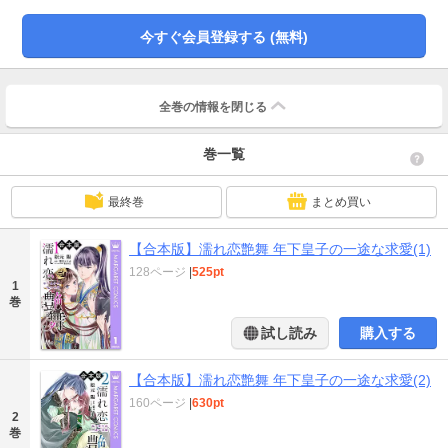
今すぐ会員登録する (無料)
全巻の情報を
閉じる
巻一覧
最終巻
まとめ買い
【合本版】濡れ恋艶舞 年下皇子の一途な求愛(1)
128ページ
|
525pt
1
巻
試し読み
購入する
【合本版】濡れ恋艶舞 年下皇子の一途な求愛(2)
160ページ
|
630pt
2
巻