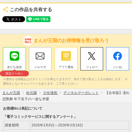
この作品を共有する
まんが王国のお得情報を受け取ろう
友だち追加
メルマガ
アプリ通知
フォロー
いいね
限定クーポン
※通知する情報およびタイミングが異なりますので、併せて受け取ることをお勧めします。 ※
通知をしないキャンペーンもあります。ご了承ください。
まんが王国
松元陽
少女漫画
デジタルマーガレット
【合本版】濡れ
恋艶舞 年下皇子の一途な求愛
お得感No.1表記について
「電子コミックサービスに関するアンケート」
調査期間
2026年3月6日～2026年3月18日