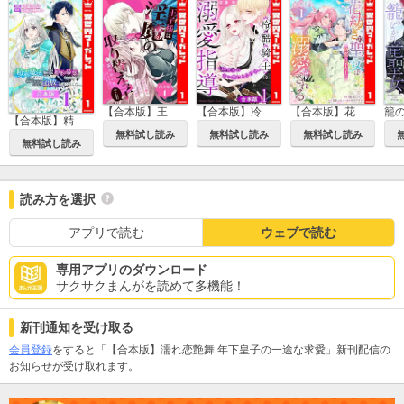
【合本版】王子様は淫魔の取り替えっ子でした 貞淑な令嬢をダメにするニョロの誘惑
【合本版】冷酷騎士の溺愛指導 -10年分の甘い愛にとろけ中-
【合本版】花紡ぎの聖女は初恋の皇太子に溺愛される
【合本版】精霊魔法が使えない無能だと婚約破棄されたので、義妹の奴隷になるより追放を選びました
無料試し読み
無料試し読み
無料試し読み
無料試し読み
読み方を選択
アプリで読む
ウェブで読む
専用アプリのダウンロード
サクサクまんがを読めて多機能！
新刊通知を受け取る
会員登録
をすると「【合本版】濡れ恋艶舞 年下皇子の一途な求愛」新刊配信の
お知らせが受け取れます。