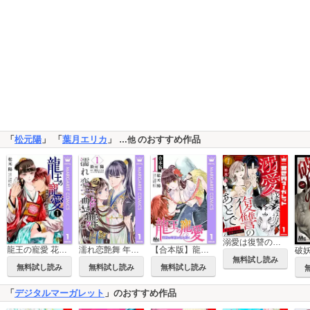
「
松元陽
」 「
葉月エリカ
」
のおすすめ作品
…他
溺愛は復讐のあとで 無能力巫女と運命のつがい
龍王の寵愛 花嫁は草原に乱れ咲く
濡れ恋艶舞 年下皇子の一途な求愛
【合本版】龍王の寵愛 花嫁は草原に乱れ咲く
破
無料試し読み
無料試し読み
無料試し読み
無料試し読み
「
デジタルマーガレット
」のおすすめ作品