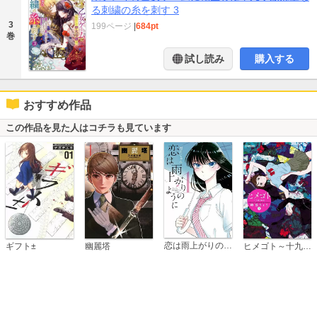
る刺繍の糸を刺す 3
3
199ページ
|
684pt
巻
試し読み
購入する
おすすめ作品
この作品を見た人はコチラも見ています
恋は雨上がりのように
ギフト±
幽麗塔
ヒメゴト～十九歳の制服～