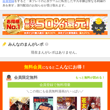
会員登録
をすると「未プレイの乙女ゲームに転生した平凡令嬢は聖なる刺繍の
糸を刺す」新刊配信のお知らせが受け取れます。
みんなのまんがレポ
現在まんがレポはありません。
無料会員
こんなにお得！
になると
会員限定無料
もっと無料が読める！
会員登録で無料増量
＼この他にも会員無料漫画がいっぱい／