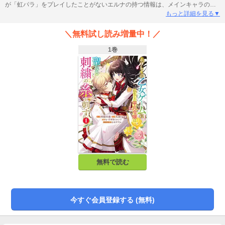
が「虹パラ」をプレイしたことがないエルナの持つ情報は、メインキャラのビ
ジュアルと友人が語った感想のみ。目立たず平穏に暮らそうと決めた矢先、な
もっと詳細を見る▼
ぜかメインの王子やヒロインの美少女と関わることになってしまい――!? 刺
繍好きの平凡令嬢×美しすぎる鈍感王子の焦れラブファンタジー開幕!!
＼無料試し読み増量中！／
1巻
無料で読む
今すぐ会員登録する (無料)