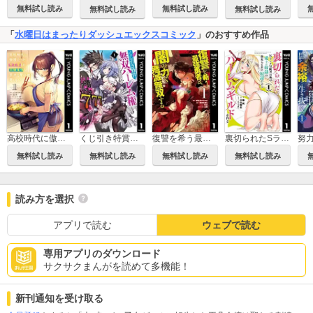
無料試し読み
無料試し読み
無料試し読み
無料試し読み
「
水曜日はまったりダッシュエックスコミック
」のおすすめ作品
高校時代に傲慢だった女王様との同棲生活は意外と居心地が悪くない
くじ引き特賞：無双ハーレム権
復讐を希う最強勇者は、闇の力で殲滅無双する
裏切られたSランク冒険者の俺は、愛する奴隷の彼女らと共に奴隷だけのハーレムギルドを作る
無料試し読み
無料試し読み
無料試し読み
無料試し読み
読み方を選択
アプリで読む
ウェブで読む
専用アプリのダウンロード
サクサクまんがを読めて多機能！
新刊通知を受け取る