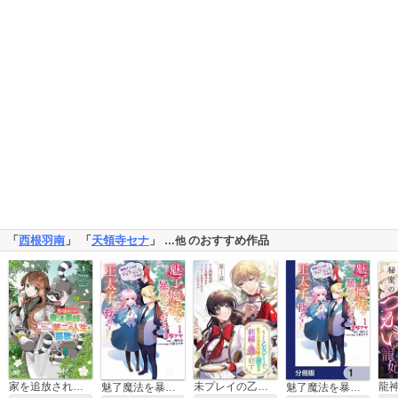
「
西根羽南
」 「
天領寺セナ
」
のおすすめ作品
…他
家を追放された魔法薬師は、薬獣や妖精に囲まれて秘密の薬草園で第二の人生を謳歌する
未プレイの乙女ゲームに転生した平凡令嬢は聖なる刺繍の糸を刺す 分冊版
魅了魔法を暴発させたら破邪グッズをジャラジャラさせた王太子に救われました
魅了魔法を暴発させたら破邪グッズをジャラジャラさせた王太子に救われました【分冊版】