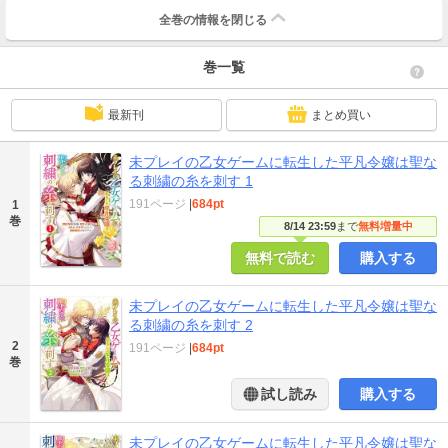
全巻の情報を
閉じる
巻一覧
最新刊
まとめ買い
未プレイの乙女ゲームに転生した平凡令嬢は聖な
る刺繍の糸を刺す 1
191ページ
|
684pt
1
巻
8/14 23:59
まで
無料増量中
無料で読む
購入する
未プレイの乙女ゲームに転生した平凡令嬢は聖な
る刺繍の糸を刺す 2
2
191ページ
|
684pt
巻
試し読み
購入する
未プレイの乙女ゲームに転生した平凡令嬢は聖な