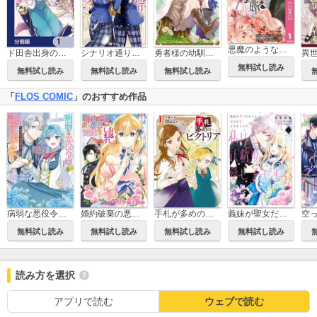
悪魔のような花婿
ド田舎出身の芋令嬢、なぜか公爵に溺愛される【分冊版】
シナリオ通りに退場したのに、いまさらなんの御用ですか？（コミック）
勇者様の幼馴染という職業の負けヒロインに転生したので、調合師にジョブチェンジします。
無料試し読み
無料試し読み
無料試し読み
無料試し読み
「
FLOS COMIC
」のおすすめ作品
病弱な悪役令嬢ですが、婚約者が過保護すぎて逃げ出したい(私たち犬猿の仲でしたよね!?)
婚約破棄の悪意は娼館からお返しします
義妹が聖女だからと婚約破棄されましたが、私は妖精の愛し子です
手札が多めのビクトリア
無料試し読み
無料試し読み
無料試し読み
無料試し読み
読み方を選択
アプリで読む
ウェブで読む