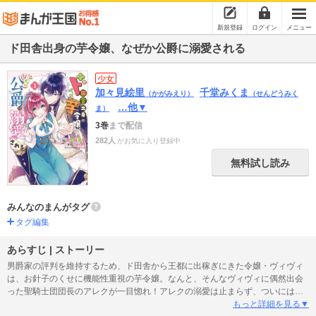
新規登録
ログイン
メニュー
ド田舎出身の芋令嬢、なぜか公爵に溺愛される
少女
加々見絵里
千堂みくま
（かがみえり）
（せんどうみく
…他▼
ま）
3巻
まで配信
282人
がお気に入り登録中
無料試し読み
みんなのまんがタグ
タグ編集
あらすじ | ストーリー
男爵家の評判を維持するため、ド田舎から王都に出稼ぎにきた令嬢・ヴィヴィ
は、お針子のくせに機能性重視の芋令嬢。なんと、そんなヴィヴィに偶然出会
った聖騎士団団長のアレクが一目惚れ！アレクの溺愛は止まらず、ついには同
棲することになって!? 彼の行動には深い理由があるようだけど、恋に疎いヴ
もっと詳細を見る▼