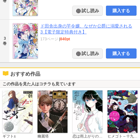
巻
試し読み
購入する
ド田舎出身の芋令嬢、なぜか公爵に溺愛される
3【電子限定特典付き】
3
173ページ
|
840pt
巻
試し読み
購入する
おすすめ作品
この作品を見た人はコチラも見ています
恋は雨上がりのように
ギフト±
幽麗塔
ヒメゴト～十九歳の制服～