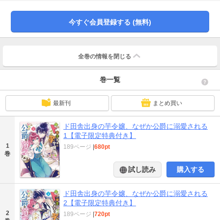
ィヴィには意味不明で……。腹黒イケメン公爵の一途な恋心は、芋令嬢には重
すぎます。
今すぐ会員登録する (無料)
全巻の情報を
閉じる
巻一覧
最新刊
まとめ買い
ド田舎出身の芋令嬢、なぜか公爵に溺愛される
1【電子限定特典付き】
1
189ページ
|
680pt
巻
試し読み
購入する
ド田舎出身の芋令嬢、なぜか公爵に溺愛される
2【電子限定特典付き】
2
189ページ
|
720pt