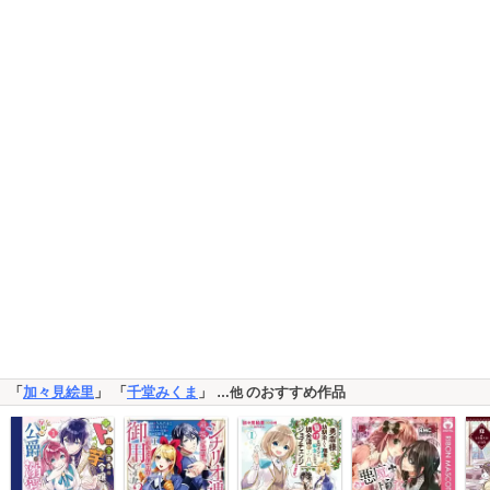
「
加々見絵里
」 「
千堂みくま
」
のおすすめ作品
…他