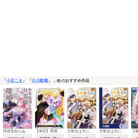
「
小豆こま
」 「
久川航璃
」
のおすすめ作品
…他
【単話】英雄様、ワケあり幼妻はいかがですか？
拝啓見知らぬ旦那様、離婚していただきます
大聖女は天に召されて、パン屋の義娘になりました。
大聖女は天に召されて、パン屋の義娘になりました。【分冊版】