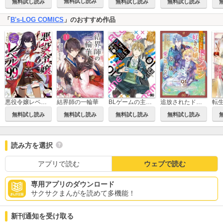
無料試し読み
無料試し読み
無料試し読み
無料試し読み
「
B's-LOG COMICS
」のおすすめ作品
悪役令嬢レベル99 ～私は裏ボスですが魔王ではありません～
結界師の一輪華
BLゲームの主人公の弟であることに気がつきました
追放されたドラゴン好き令嬢は、北方辺境伯の愛に気づかない
無料試し読み
無料試し読み
無料試し読み
無料試し読み
読み方を選択
アプリで読む
ウェブで読む
専用アプリのダウンロード
サクサクまんがを読めて多機能！
新刊通知を受け取る