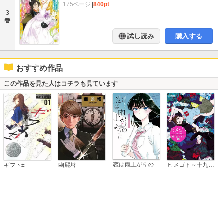
175ページ
|
840pt
3
巻
試し読み
購入する
おすすめ作品
この作品を見た人はコチラも見ています
恋は雨上がりのように
ギフト±
幽麗塔
ヒメゴト～十九歳の制服～