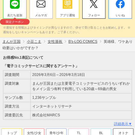
友だち追加
メルマガ
アプリ通知
フォロー
いいね
限定クーポン
※通知する情報およびタイミングが異なりますので、併せて受け取ることをお勧めします。 ※
通知をしないキャンペーンもあります。ご了承ください。
まんが王国
小豆こま
女性漫画
B's-LOG COMICS
英雄様、ワケあり
幼妻はいかがですか？
お得感No.1表記について
「電子コミックサービスに関するアンケート」
調査期間
2026年3月6日～2026年3月18日
調査対象
まんが王国または主要電子コミックサービスのうちいずれか
をメイン且つ有料で利用している20歳～69歳の男女
サンプル数
1,236サンプル
調査方法
インターネットリサーチ
調査委託先
株式会社MARCS
詳細表示▼
トップ
女性/少女
青年/少年
TL
BL
オトナ