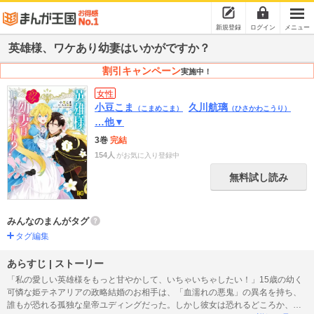
新規登録
ログイン
メニュー
英雄様、ワケあり幼妻はいかがですか？
割引キャンペーン
実施中！
女性
小豆こま
久川航璃
（こまめこま）
（ひさかわこうり）
…他▼
3巻
完結
154人
がお気に入り登録中
無料試し読み
みんなのまんがタグ
タグ編集
あらすじ | ストーリー
「私の愛しい英雄様をもっと甘やかして、いちゃいちゃしたい！」15歳の幼く
可憐な姫テネアリアの政略結婚のお相手は、「血濡れの悪鬼」の異名を持ち、
誰もが恐れる孤独な皇帝ユディングだった。しかし彼女は恐れるどころか、な