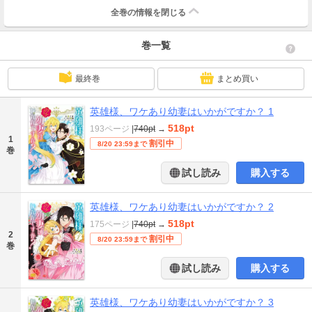
全巻の情報を
閉じる
巻一覧
最終巻
まとめ買い
英雄様、ワケあり幼妻はいかがですか？ 1
518pt
193ページ
|
740pt
→
1
割引中
8/20 23:59まで
巻
試し読み
購入する
英雄様、ワケあり幼妻はいかがですか？ 2
518pt
175ページ
|
740pt
→
2
割引中
8/20 23:59まで
巻
試し読み
購入する
英雄様、ワケあり幼妻はいかがですか？ 3