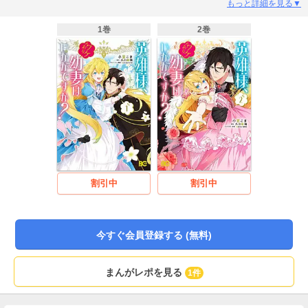
ぜか初めて会ったはずの凶悪顔の大男を心の底から愛していた！！ユディング
もっと詳細を見る▼
を徹底的に甘やかして幸福にすることを目指し、毎日積極的に押しかけ始め
る。だけどそんなテネアリアにはとある秘密があって――!?
1巻
2巻
割引中
割引中
今すぐ会員登録する (無料)
まんがレポを見る
1件