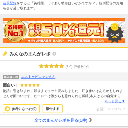
会員登録
をすると「英雄様、ワケあり幼妻はいかがですか？」新刊配信のお知
らせが受け取れます。
みんなのまんがレポ
(
5.0
)
評価数
1
件
エストゥピニャンさん
購入者レポ
面白い！
物語に引き込まれて最後までイッキ読みしました。好き嫌いはあるかもしれま
せんが面白いです。ヒーローは誰からも恐れられる孤独(本人はその自覚すらな
い)な強面クールイケメン。ヒロインは清々しいほどまっすぐ体当たりで愛情を
もっと見る▼
伝える幼女(？)。この２人が謎の黒幕たちに翻弄されながら愛を育んでいくとい
参考になった(
0
)
報告する
公開日:
2026/05/12
うサスペンス要素もあるファンタジーです。難があるとすればヒロインが見た
目幼女(実年齢は不明)でなかったら……と。どうしてもロリコンヒーローに見え
全てのまんがレポを見る(1件)
てしまって残念でした。それと、悪意が無かったとしてもお膳立てした人たち
にお仕置きが無かったので、ほんの少しモヤモヤした読後感でした。とはいえ