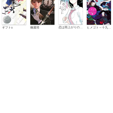
恋は雨上がりのように
ギフト±
幽麗塔
ヒメゴト～十九歳の制服～