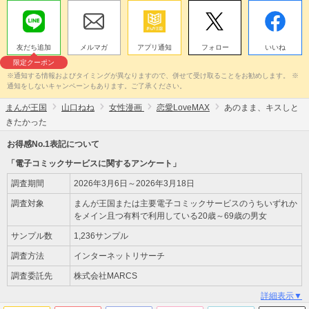
友だち追加
メルマガ
アプリ通知
フォロー
いいね
限定クーポン
※通知する情報およびタイミングが異なりますので、併せて受け取ることをお勧めします。 ※
通知をしないキャンペーンもあります。ご了承ください。
まんが王国
山口ねね
女性漫画
恋愛LoveMAX
あのまま、キスしと
きたかった
お得感No.1表記について
「電子コミックサービスに関するアンケート」
調査期間
2026年3月6日～2026年3月18日
調査対象
まんが王国または主要電子コミックサービスのうちいずれか
をメイン且つ有料で利用している20歳～69歳の男女
サンプル数
1,236サンプル
調査方法
インターネットリサーチ
調査委託先
株式会社MARCS
詳細表示▼