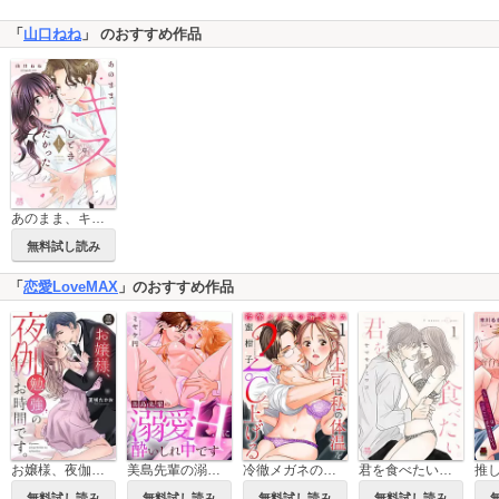
「
山口ねね
」 のおすすめ作品
あのまま、キスしときたかった【電子単行本】
無料試し読み
「
恋愛LoveMAX
」のおすすめ作品
お嬢様、夜伽勉強のお時間です。【電子単行本】
美島先輩の溺愛Hに酔いしれ中です【電子単行本】
冷徹メガネの溺愛キス～上司は私の体温を2℃上げる～
君を食べたい【電子単行本】
無料試し読み
無料試し読み
無料試し読み
無料試し読み