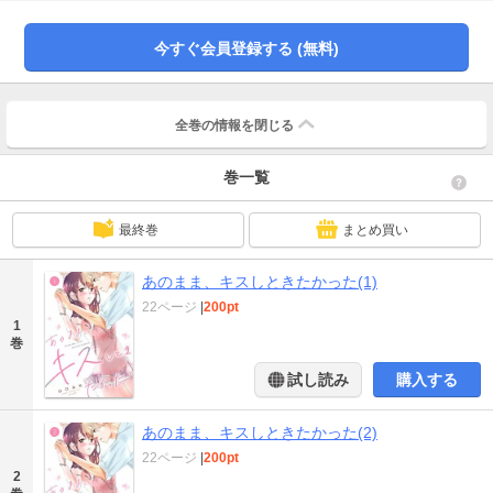
が。彼の唇が触れかけて、思わず奥がキュンと濡れてしまい…!?
今すぐ会員登録する (無料)
全巻の情報を
閉じる
巻一覧
最終巻
まとめ買い
あのまま、キスしときたかった(1)
22ページ
|
200pt
1
巻
試し読み
購入する
あのまま、キスしときたかった(2)
22ページ
|
200pt
2