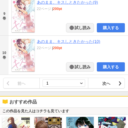
あのまま、キスしときたかった(9)
22ページ
|
200pt
9
巻
試し読み
購入する
あのまま、キスしときたかった(10)
22ページ
|
200pt
10
巻
試し読み
購入する
前へ
次へ
おすすめ作品
この作品を見た人はコチラも見ています