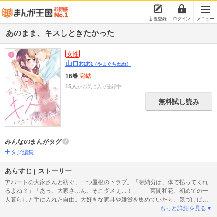
新規登録
ログイン
メニュー
あのまま、キスしときたかった
女性
山口ねね
（やまぐちねね）
16巻
完結
15人
がお気に入り登録中
無料試し読み
みんなのまんがタグ
タグ編集
あらすじ | ストーリー
アパートの大家さんと紡ぐ、一つ屋根の下ラブ。「滞納分は、体で払ってくれ
るよね？」「あっ、大家さ…ん、そこダメぇ…！」――菊間和花、初めての一
人暮らしと手に入れた自由。大好きな家具や雑貨を集めていたら、気づけば金
欠で家賃が払えない!?鬼の大家さんが部屋まで押しかけて来て、予想外の接近
もっと詳細を見る▼