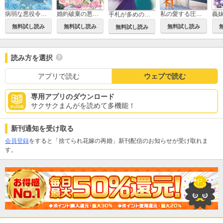
病弱な悪役令嬢ですが、婚約者が過保護すぎて逃げ出したい(私たち犬猿の仲でしたよね!?)
婚約破棄の悪意は娼館からお返しします
私の愛する圧制者
手札が多めのビクトリア
無料試し読み
無料試し読み
無料試し読み
無料試し読み
読み方を選択
アプリで読む
ウェブで読む
専用アプリのダウンロード
サクサクまんがを読めて多機能！
新刊通知を受け取る
会員登録
をすると「捨てられ花嫁の再婚」新刊配信のお知らせが受け取れま
す。