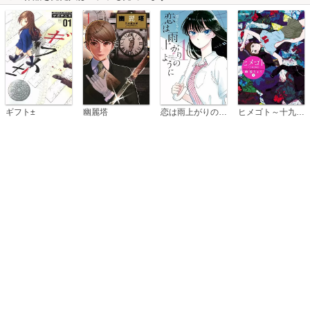
恋は雨上がりのように
ギフト±
幽麗塔
ヒメゴト～十九歳の制服～