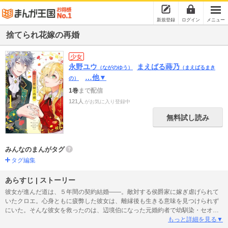
新規登録
ログイン
メニュー
捨てられ花嫁の再婚
少女
永野ユウ
まえばる蒔乃
（ながのゆう）
（まえばるまき
…他▼
の）
1巻
まで配信
121人
がお気に入り登録中
無料試し読み
みんなのまんがタグ
タグ編集
あらすじ | ストーリー
彼女が進んだ道は、５年間の契約結婚――。敵対する侯爵家に嫁ぎ虐げられて
いたクロエ。心身ともに疲弊した彼女は、離縁後も生きる意味を見つけられず
にいた。そんな彼女を救ったのは、辺境伯になった元婚約者で幼馴染・セオド
アであった。彼の優しさに触れ、凍りついたクロエの心がとけ始める。 大人へ
もっと詳細を見る▼