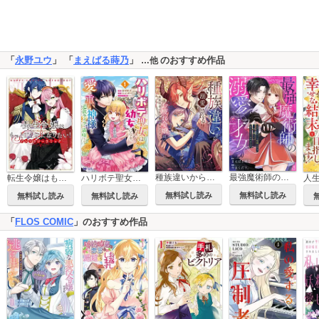
「
永野ユウ
」 「
まえばる蒔乃
」
のおすすめ作品
…他
種族違いから溺愛される！？～お疲れ令嬢は貴族社会にもう懲り懲りです～アンソロジーコミック
最強魔術師の溺愛才女 ～元パートナーと復縁したら、二度と離してもらえなくなりました～
転生令嬢はもっと幸せになりたい！アンソロジーコミック
ハリボテ聖女は幼女になり、愛の重い神様と追放ライフを満喫する(コミック)
無料試し読み
無料試し読み
無料試し読み
無料試し読み
「
FLOS COMIC
」のおすすめ作品