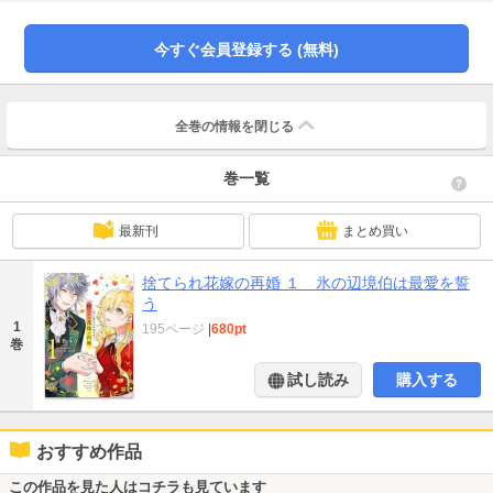
となった今、お互いの距離感に戸惑いながらも、2人は惹かれ始め‥‥‥ 焦れった
さと恋の甘さが交錯するムズキュン・ラブロマンス、開演！
今すぐ会員登録する (無料)
全巻の情報を
閉じる
巻一覧
最新刊
まとめ買い
捨てられ花嫁の再婚 １ 氷の辺境伯は最愛を誓
う
1
195ページ
|
680pt
巻
試し読み
購入する
おすすめ作品
この作品を見た人はコチラも見ています