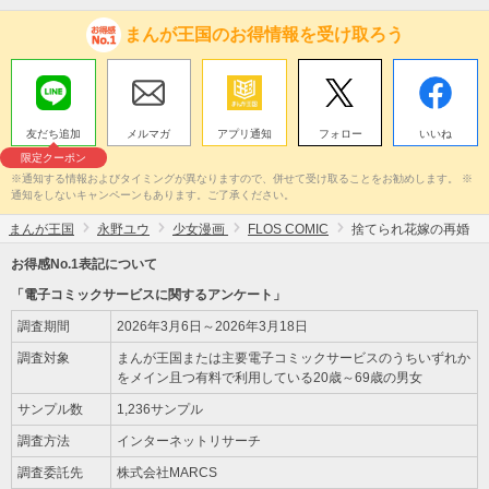
まんが王国のお得情報を受け取ろう
友だち追加
メルマガ
アプリ通知
フォロー
いいね
限定クーポン
※通知する情報およびタイミングが異なりますので、併せて受け取ることをお勧めします。 ※
通知をしないキャンペーンもあります。ご了承ください。
まんが王国
永野ユウ
少女漫画
FLOS COMIC
捨てられ花嫁の再婚
お得感No.1表記について
「電子コミックサービスに関するアンケート」
調査期間
2026年3月6日～2026年3月18日
調査対象
まんが王国または主要電子コミックサービスのうちいずれか
をメイン且つ有料で利用している20歳～69歳の男女
サンプル数
1,236サンプル
調査方法
インターネットリサーチ
調査委託先
株式会社MARCS