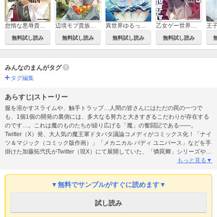
怠惰な悪辱貴族に転生した俺、シナリオをぶっ壊したら規格外の魔力で最凶になった
辺境モブ貴族のウチに嫁いできた悪役令嬢が、めちゃくちゃできる良い嫁なんだが？
異世界ゆるっとサバイバル生活～学校の皆と異世界の無人島に転移したけど俺だけ楽勝です～
乙女ゲー世界はモブに厳しい世界です
王
無料試し読み
無料試し読み
無料試し読み
無料試し読み
みんなのまんがタグ
タグ編集
あらすじ|ストーリー
服を溶かすスライムや、触手トラップ…人間の皆さんにはただの罠の一つで
も、1個1個の開発の裏側には、多大なる努力と大きすぎるこだわりが存在する
のです…。これは魔のものたちが繰り広げる「魔」の奮闘記である――。
Twitter（X）発、大人気の魔王軍ドタバタ議論コメディがコミックス化！「ナイ
ツ＆マジック（コミック版作画）」「メカニカル バディ ユニバース」などを手
掛けた加藤拓弐氏がTwitter（現X）にて展開していた、「憐罠卿」シリーズや
「魔王軍洗脳支部」シリーズ等、ファンタジー世界を舞台とした魔王軍の性癖
もっと見る▼
コメディを一つの物語に統一し、リニューアル商業化！作画を務めるのはぽこ
ピーショップのメインビジュアルなど、ポップな絵柄で人気を博すイラストレ
▼無料でサンプルがすぐに読めます▼
ーター、ガしガし氏。新たな作画で新鮮に楽しめますので元々のファンはもち
ろん、初見の方にもおすすめ！憐罠卿を主軸に、Twitterで人気だった洗脳支部
試し読み
など、癖のあるキャラが多数登場！本編連載時にもTwitter（X）にも未掲載の完
全新規描き下ろしショートエピソードを収録！ 分冊版第2弾。※本作品は単行