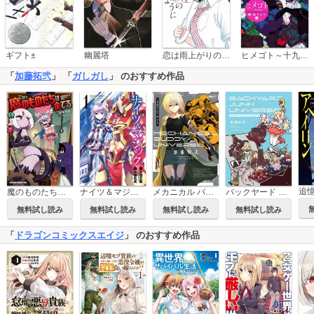
恋は雨上がりのように
ギフト±
幽麗塔
ヒメゴト～十九歳の制服～
「
加藤拓弐
」 「
ガしガし
」 のおすすめ作品
魔のものたちは企てる
ナイツ＆マジック
メカニカル バディ ユニバース
バックヤード ジャンク ユニバース
無料試し読み
無料試し読み
無料試し読み
無料試し読み
「
ドラゴンコミックスエイジ
」 のおすすめ作品