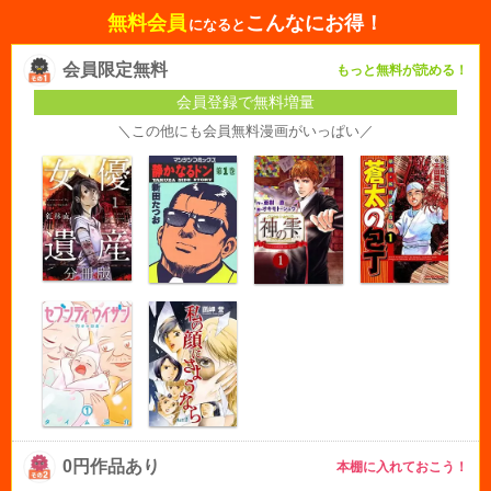
無料会員
こんなにお得！
になると
会員限定無料
もっと無料が読める！
会員登録で無料増量
＼この他にも会員無料漫画がいっぱい／
0円作品あり
本棚に入れておこう！