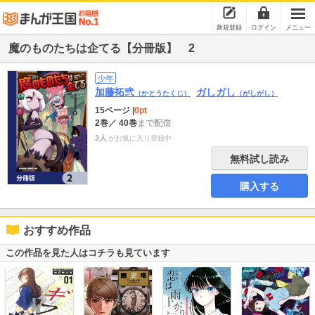
新規登録
ログイン
メニュー
魔のものたちは企てる【分冊版】 2
少年
加藤拓弐
ガしガし
（かとうたくじ）
（がしがし）
15ページ
|
0pt
2巻
／ 40巻
まで配信
3人
がお気に入り登録中
無料試し読み
購入する
おすすめ作品
この作品を見た人はコチラも見ています