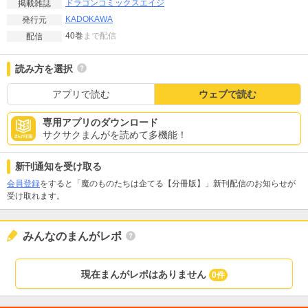
ドラゴンコミックスエイジ
掲載雑誌
KADOKAWA
発行元
40巻
まで配信
配信
読み方を選択
アプリで読む
ウェブで読む
専用アプリのダウンロード
サクサクまんがを読めて多機能！
新刊通知を受け取る
会員登録
をすると「魔のものたちは企てる【分冊版】」新刊配信のお知らせが
受け取れます。
みんなのまんがレポ
現在まんがレポはありません
0件