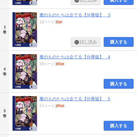
試し読み
購入する
魔のものたちは企てる【分冊版】 3
13ページ
|
0pt
3
巻
試し読み
購入する
魔のものたちは企てる【分冊版】 4
15ページ
|
80pt
4
巻
購入する
魔のものたちは企てる【分冊版】 5
17ページ
|
80pt
5
巻
購入する