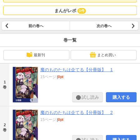
本を分割したもので、本編内容は同一のものとなります。重複購入にご注意く
ださい。
まんがレポ
0件
前の巻へ
次の巻へ
巻一覧
最新刊
まとめ買い
魔のものたちは企てる【分冊版】 1
15ページ
|
0pt
1
巻
試し読み
購入する
魔のものたちは企てる【分冊版】 2
15ページ
|
0pt
2
巻