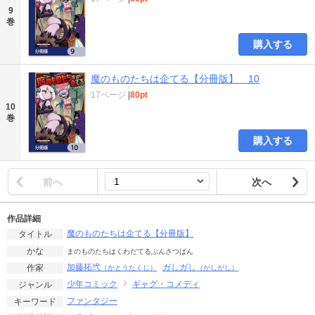
9
巻
購入する
魔のものたちは企てる【分冊版】 10
17ページ
|
80pt
10
巻
購入する
前へ
次へ
作品詳細
魔のものたちは企てる【分冊版】
タイトル
かな
まのものたちはくわだてるぶんさつばん
加藤拓弐
ガしガし
作家
（かとうたくじ）
（がしがし）
少年コミック
ギャグ・コメディ
ジャンル
ファンタジー
キーワード