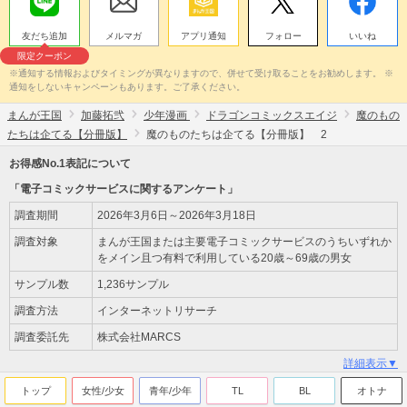
友だち追加
メルマガ
アプリ通知
フォロー
いいね
限定クーポン
※通知する情報およびタイミングが異なりますので、併せて受け取ることをお勧めします。 ※
通知をしないキャンペーンもあります。ご了承ください。
まんが王国
加藤拓弐
少年漫画
ドラゴンコミックスエイジ
魔のもの
たちは企てる【分冊版】
魔のものたちは企てる【分冊版】 2
お得感No.1表記について
「電子コミックサービスに関するアンケート」
調査期間
2026年3月6日～2026年3月18日
調査対象
まんが王国または主要電子コミックサービスのうちいずれか
をメイン且つ有料で利用している20歳～69歳の男女
サンプル数
1,236サンプル
調査方法
インターネットリサーチ
調査委託先
株式会社MARCS
詳細表示▼
トップ
女性/少女
青年/少年
TL
BL
オトナ