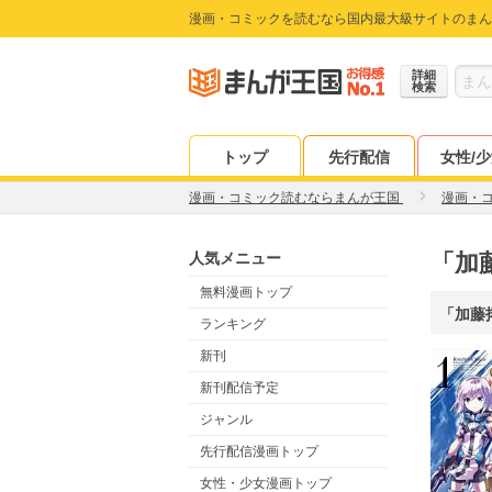
漫画・コミックを読むなら国内最大級サイトのまん
詳細
検索
トップ
先行配信
女性/
漫画・コミック読むならまんが王国
漫画・
人気メニュー
「加
無料漫画トップ
「加藤
ランキング
新刊
新刊配信予定
ジャンル
先行配信漫画トップ
女性・少女漫画トップ