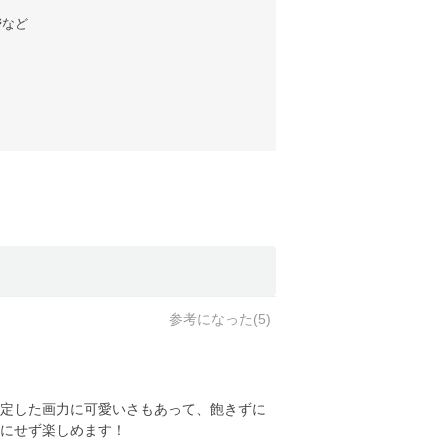
ジ
など
参考になった(
5
)
定した画力に可愛いさもあって、飽きずに
にせず楽しめます！