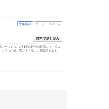
少年漫画
ギャグ・コメディ
無料で試し読み
罠の一つでも、1個1個の開発の裏側には、多大
ものたちが繰り広げる「魔」の奮闘記である