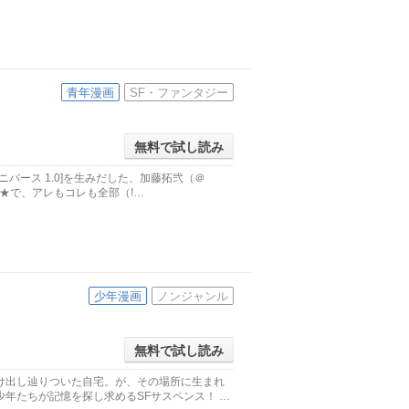
青年漫画
SF・ファンタジー
無料で試し読み
ユニバース 1.0]を生みだした、加藤拓弐（＠
ジ超★で、アレもコレも全部（!…
少年漫画
ノンジャンル
無料で試し読み
け出し辿りついた自宅。が、その場所に生まれ
年たちが記憶を探し求めるSFサスペンス！ …