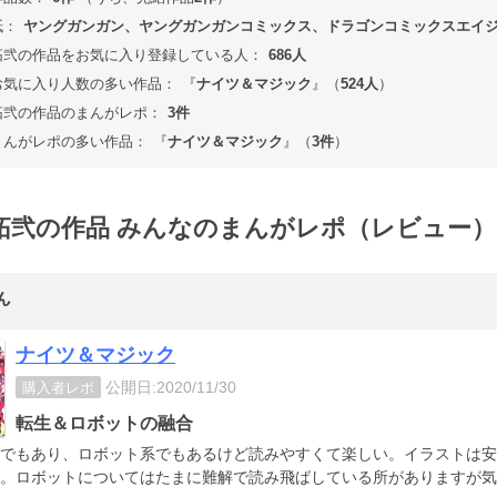
紙：
ヤングガンガン、ヤングガンガンコミックス、ドラゴンコミックスエイ
拓弐の作品をお気に入り登録している人：
686人
お気に入り人数の多い作品：
『
ナイツ＆マジック
』（
524人
）
拓弐の作品のまんがレポ：
3件
まんがレポの多い作品：
『
ナイツ＆マジック
』（
3件
）
拓弐の作品 みんなのまんがレポ（レビュー）
ん
ナイツ＆マジック
公開日:2020/11/30
購入者レポ
転生＆ロボットの融合
でもあり、ロボット系でもあるけど読みやすくて楽しい。イラストは安
。ロボットについてはたまに難解で読み飛ばしている所がありますが気