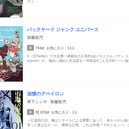
カニ…
バックヤード ジャンク ユニバース
加藤拓弐
巻
764pt
お気に入り：13人
X（旧Twitter）で大反響⇒連載化の人気作品[メカニカル バディ 
isiyumi）が、溜めに溜めた作品群を一挙収録!!ごん太330ペー
追憶のアペイロン
草下シンヤ
加藤拓弐
巻
完
620pt
お気に入り：2人
一日退院の日、楓はミサイルによる襲撃にあった。命からがら抜
育った家はなかった。曖昧な記憶、これは本物？それとも――。少