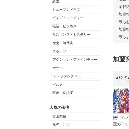
恋愛
掲載
ヒューマンドラマ
加藤
ギャグ・コメディー
最も
職業・ビジネス
加藤
サスペンス・ミステリー
最も
歴史・時代劇
スポーツ
加藤
アクション・アドベンチャー
ホラー
SF・ファンタジー
ｶﾉﾝさ
グルメ
医療・病院系
人気の著者
青山剛昌
転生モノ
読めます
浅野いにお