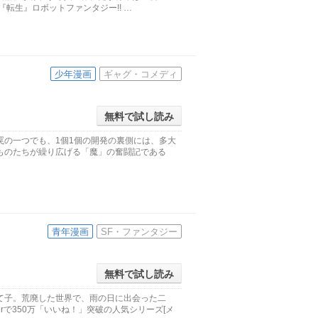
『転生』ロボットファンタジー!! …
少年漫画
ギャグ・コメディ
無料で試し読み
罠の一つでも、1個1個の開発の裏側には、多大
ものたちが繰り広げる「魔」の奮闘記である
青年漫画
SF・ファンタジー
無料で試し読み
て子。荒廃した世界で、雨の日に出会った二
rで350万「いいね！」突破の人気シリーズ[メ