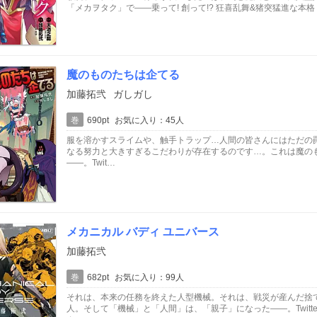
「メカヲタク」で――乗って! 創って!? 狂喜乱舞&猪突猛進な本格
魔のものたちは企てる
加藤拓弐
ガしガし
巻
690pt
お気に入り：45人
服を溶かすスライムや、触手トラップ…人間の皆さんにはただの
なる努力と大きすぎるこだわりが存在するのです…。これは魔の
――。Twit…
メカニカル バディ ユニバース
加藤拓弐
巻
682pt
お気に入り：99人
それは、本来の任務を終えた人型機械。それは、戦災が産んだ捨
人。そして「機械」と「人間」は、「親子」になった――。Twitte