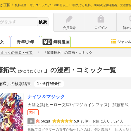
が王国！
無料漫画・電子コミックが10,000冊以上！1冊丸ごと無料、期間限定無料漫画、完結作
ログイン
会員登録
初め
少女
青年/少年
無料漫画
ジャン
コミックの著者・作者
「加藤拓弐」の漫画・コミック
藤拓弐
」の漫画・コミック一覧
（かとうたくじ）
拓弐」
の検索結果
1～6件/全6件
ナイツ＆マジック
天酒之瓢(ヒーロー文庫/イマジカインフォス)
加藤拓弐
割引
巻
完
562pt
5.0
（3件）
お気に入り：524人
敏腕プログラマーの青年が転生したのは、剣と魔法と「巨大人型