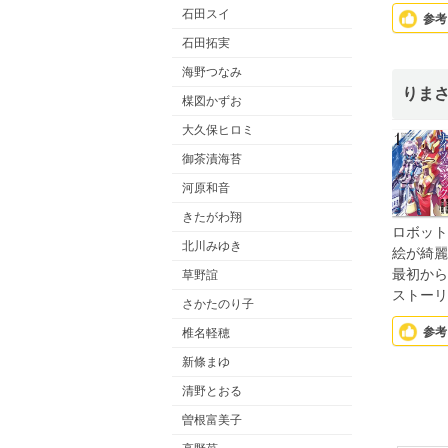
石田スイ
参考
石田拓実
海野つなみ
りま
楳図かずお
大久保ヒロミ
御茶漬海苔
河原和音
きたがわ翔
ロボット
北川みゆき
絵が綺麗
最初から
草野誼
ストーリ
さかたのり子
参考
椎名軽穂
新條まゆ
清野とおる
曽根富美子