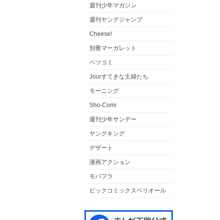
週刊少年マガジン
週刊ヤングジャンプ
Cheese!
別冊マーガレット
ベツコミ
Jourすてきな主婦たち
モーニング
Sho-Comi
週刊少年サンデー
ヤングキング
デザート
漫画アクション
モバフラ
ビックコミックスペリオール