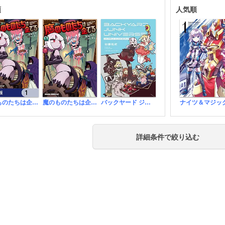
順
人気順
魔のものたちは企てる【分冊版】
魔のものたちは企てる
バックヤード ジャンク ユニバース
ナイツ＆マジッ
詳細条件で絞り込む