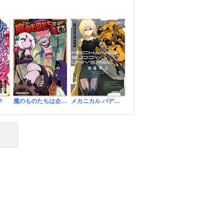
ク
魔のものたちは企てる
メカニカル バディ ユニバース