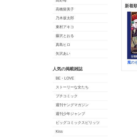
高野苺
新着
高橋留美子
乃木坂太郎
東村アキコ
藤沢とおる
真島ヒロ
矢沢あい
人気の掲載雑誌
BE・LOVE
ストーリーな女たち
プチコミック
週刊ヤングマガジン
週刊少年ジャンプ
ビッグコミックスピリッツ
Kiss