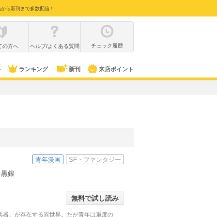
品から新刊まで多数配信！
チェック履歴
ての方へ
ヘルプ/よくある質問
ル
ランキング
新刊
来店ポイント
青年漫画
SF・ファンタジー
黒銀
無料で試し読み
兵器」が存在する異世界。だが青年は重度の