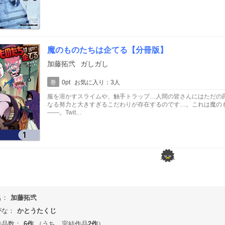
魔のものたちは企てる【分冊版】
加藤拓弐
ガしガし
巻
0pt
お気に入り：3人
服を溶かすスライムや、触手トラップ…人間の皆さんにはただの
なる努力と大きすぎるこだわりが存在するのです…。これは魔の
――。Twit…
名：
加藤拓弐
がな：
かとうたくじ
作品数：
6作
（うち、完結作品
2作
）