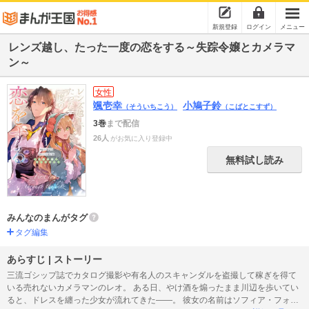
新規登録
ログイン
メニュー
レンズ越し、たった一度の恋をする～失踪令嬢とカメラマ
ン～
女性
颯壱幸
小鳩子鈴
（そういちこう）
（こばとこすず）
3巻
まで配信
26人
がお気に入り登録中
無料試し読み
みんなのまんがタグ
タグ編集
あらすじ | ストーリー
三流ゴシップ誌でカタログ撮影や有名人のスキャンダルを盗撮して稼ぎを得て
いる売れないカメラマンのレオ。 ある日、やけ酒を煽ったまま川辺を歩いてい
ると、ドレスを纏った少女が流れてきた――。 彼女の名前はソフィア・フォル