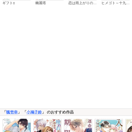
恋は雨上がりのように
ギフト±
幽麗塔
ヒメゴト～十九歳の制服～
「
颯壱幸
」 「
小鳩子鈴
」 のおすすめ作品