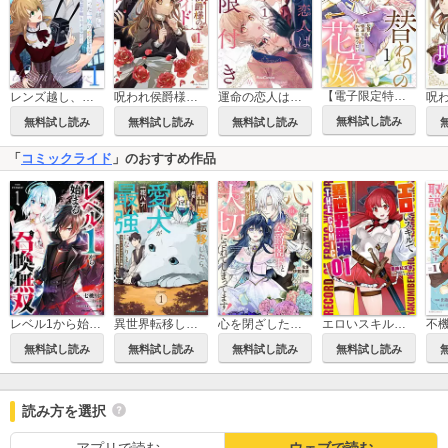
【電子限定特装版】入れ替わりの花嫁～見習い修道女リリーはお家に帰りたい～
レンズ越し、たった一度の恋をする～失踪令嬢とカメラマン～ 【単話版】
呪われ侯爵様の訳ありメイド
運命の恋人は期限付き
無料試し読み
無料試し読み
無料試し読み
無料試し読み
「
コミックライド
」のおすすめ作品
レベル1から始まる召喚無双 THE COMIC
異世界転移したら愛犬が最強になりました～シルバーフェンリルと俺が異世界暮らしを始めたら～ THE COMIC
心を閉ざした公爵閣下と婚約したはずなのに、なぜか大切にされてしまってます！
エロいスキルで異世界無双 THE COMIC
無料試し読み
無料試し読み
無料試し読み
無料試し読み
読み方を選択
アプリで読む
ウェブで読む