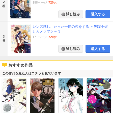
2
188ページ
|
720pt
巻
試し読み
購入する
レンズ越し、たった一度の恋をする ～失踪令嬢
とカメラマン～ 3
3
171ページ
|
720pt
巻
試し読み
購入する
おすすめ作品
この作品を見た人はコチラも見ています