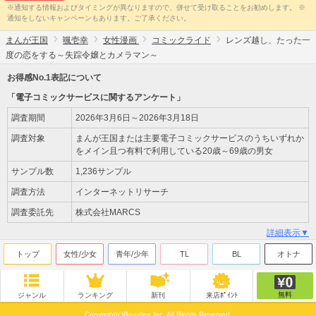
※通知する情報およびタイミングが異なりますので、併せて受け取ることをお勧めします。 ※
通知をしないキャンペーンもあります。ご了承ください。
まんが王国
颯壱幸
女性漫画
コミックライド
レンズ越し、たった一
度の恋をする～失踪令嬢とカメラマン～
お得感No.1表記について
「電子コミックサービスに関するアンケート」
調査期間
2026年3月6日～2026年3月18日
調査対象
まんが王国または主要電子コミックサービスのうちいずれか
をメイン且つ有料で利用している20歳～69歳の男女
サンプル数
1,236サンプル
調査方法
インターネットリサーチ
調査委託先
株式会社MARCS
詳細表示▼
トップ
女性/少女
青年/少年
TL
BL
オトナ
無料
ジャンル
ランキング
新刊
来店ﾎﾟｲﾝﾄ
Copyright(c)Beaglee Inc. All Rights Reserved.