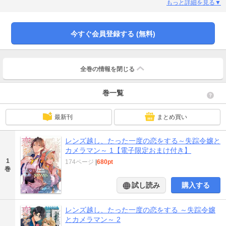
ジュ。 20歳の誕生日を迎えたらフォルジュ伯爵家の家督を継ぐ予定だが、それ
もっと詳細を見る▼
を阻止したい叔父一家に命を狙われているようで――？ 「選択肢は2つ。家に
帰るかこの不愛想なレオと暮らすかよ！」 実家から逃亡中の伯爵令嬢とやさぐ
れカメラマン、 交わるはずのなかった2人が出会うロマンティックラブ第1巻！
今すぐ会員登録する (無料)
WEBコミック誌「コミックライドアイビーvol.17～vol.21」 同単話版1～5話、
番外編１、描き下ろし番外編を収録。 電子限定描き下ろしマンガ付き。 冷酷非
情と噂の公爵と健気な薄幸令嬢の 花と魔法が織りなすロマンティックファンタ
ジー
全巻の情報を
閉じる
巻一覧
最新刊
まとめ買い
レンズ越し、たった一度の恋をする～失踪令嬢と
カメラマン～ 1【電子限定おまけ付き】
1
174ページ
|
680pt
巻
試し読み
購入する
レンズ越し、たった一度の恋をする ～失踪令嬢
とカメラマン～ 2