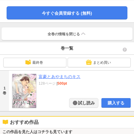
うち惹かれていく気持ちを抑えられない。親友の夫…好きになってはいけない
男性なのに──。
今すぐ会員登録する (無料)
全巻の情報を
閉じる
巻一覧
最終巻
まとめ買い
富豪とあやまちのキス
128ページ
|
500pt
1
巻
試し読み
購入する
おすすめ作品
この作品を見た人はコチラも見ています