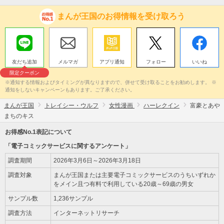
まんが王国のお得情報を受け取ろう
友だち追加
メルマガ
アプリ通知
フォロー
いいね
限定クーポン
※通知する情報およびタイミングが異なりますので、併せて受け取ることをお勧めします。 ※
通知をしないキャンペーンもあります。ご了承ください。
まんが王国
トレイシー・ウルフ
女性漫画
ハーレクイン
富豪とあや
まちのキス
お得感No.1表記について
「電子コミックサービスに関するアンケート」
調査期間
2026年3月6日～2026年3月18日
調査対象
まんが王国または主要電子コミックサービスのうちいずれか
をメイン且つ有料で利用している20歳～69歳の男女
サンプル数
1,236サンプル
調査方法
インターネットリサーチ