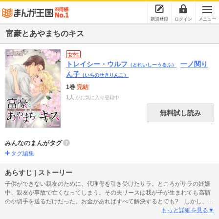
新規登録
ログイン
メニュー
富豪とあやまちのキス
女性
トレイシー・ウルフ
一ノ関り
（とれいしーうるふ）
ん子
（いちのせきりんこ）
1巻
完結
1人
がお気に入り登録中
無料試し読み
みんなのまんがタグ
タグ編集
あらすじ | ストーリー
子供ができない親友のために、代理母を引き受けたサラ。ところがサラの妊娠
中、親友が事故で亡くなってしまう。その夫リースは我が子が生まれても高額
の小切手を送るだけだった。お金があればすべて解決するとでも? しかし、子
育てに悪戦苦闘の毎日を送るサラのもとに、突然リースが現れ、我が子を見守
もっと詳細を見る▼
るため一緒に暮らそうと言い出した。CEOの彼が私の家で仕事!? 彼と暮らす