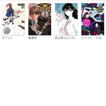
恋は雨上がりのように
ギフト±
幽麗塔
ヒメゴト～十九歳の制服～