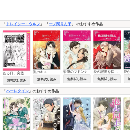
「
トレイシー・ウルフ
」 「
一ノ関りん子
」 のおすすめ作品
砂漠のマドンナ
愛の記憶を探しに
嵐のキス
ある日、突然 【単話売】
無料試し読み
無料試し読み
無料試し読み
無料試し読み
「
ハーレクイン
」のおすすめ作品