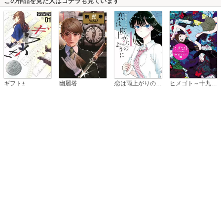
この作品を見た人はコチラも見ています
恋は雨上がりのように
ギフト±
幽麗塔
ヒメゴト～十九歳の制服～