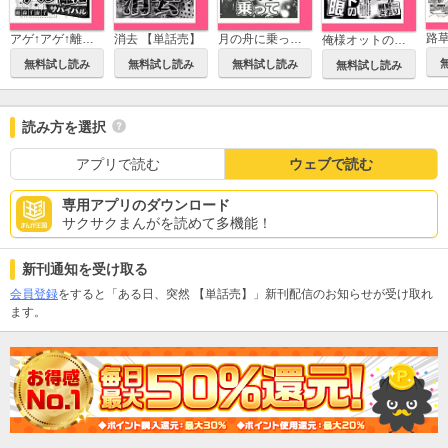
アゲ↑アゲ↑離婚サバイバル 【単話売】
消去 【単話売】
月の舟に乗って 【単話売】
俺様オットの賞味期限 【単話売】
無料試し読み
無料試し読み
無料試し読み
無料試し読み
読み方を選択
アプリで読む
ウェブで読む
専用アプリのダウンロード
サクサクまんがを読めて多機能！
新刊通知を受け取る
会員登録
をすると「ある日、突然 【単話売】」新刊配信のお知らせが受け取れ
ます。