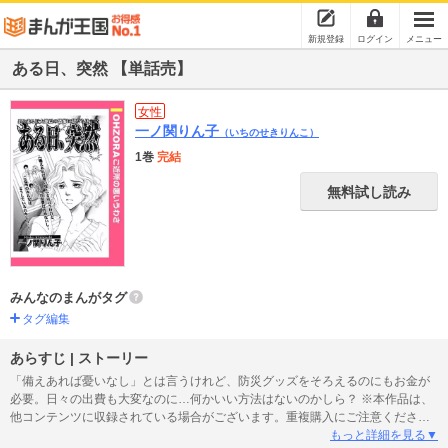
新規登録
ログイン
メニュー
ある日、突然 【単話売】
女性
一ノ関りん子
（いちのせきりんこ）
1巻
完結
無料試し読み
みんなのまんがタグ
タグ編集
あらすじ | ストーリー
「備えあれば憂いなし」とは言うけれど、防災グッズをそろえるのにもお金が
必要。日々の出費も大変なのに…何かいい方法はないのかしら？ ※本作品は、
他コンテンツに収録されている場合がございます。重複購入にご注意くださ
い。
もっと詳細を見る▼