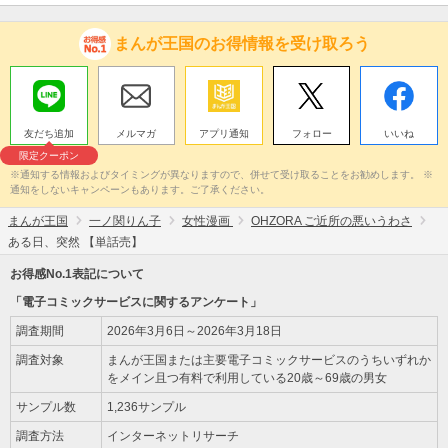
まんが王国のお得情報を受け取ろう
友だち追加
メルマガ
アプリ通知
フォロー
いいね
限定クーポン
※通知する情報およびタイミングが異なりますので、併せて受け取ることをお勧めします。 ※
通知をしないキャンペーンもあります。ご了承ください。
まんが王国
一ノ関りん子
女性漫画
OHZORA ご近所の悪いうわさ
ある日、突然 【単話売】
お得感No.1表記について
「電子コミックサービスに関するアンケート」
調査期間
2026年3月6日～2026年3月18日
調査対象
まんが王国または主要電子コミックサービスのうちいずれか
をメイン且つ有料で利用している20歳～69歳の男女
サンプル数
1,236サンプル
調査方法
インターネットリサーチ