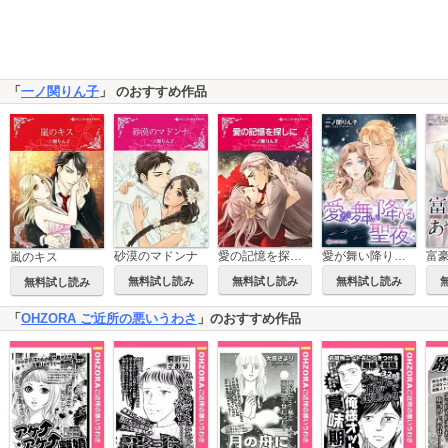
「
一ノ関りん子
」 のおすすめ作品
砂漠のマドンナ
愛の記憶を探しに
愛が舞い降りる聖夜
嵐のキス
無料試し読み
無料試し読み
無料試し読み
無料試し読み
「
OHZORA ご近所の悪いうわさ
」のおすすめ作品