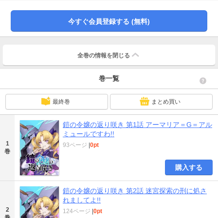
だ、令嬢バトルアクション開幕!!
今すぐ会員登録する (無料)
全巻の情報を
閉じる
巻一覧
最終巻
まとめ買い
鎧の令嬢の返り咲き 第1話 アーマリア＝G＝アル
ミュールですわ!!
1
93ページ
|
0pt
巻
購入する
鎧の令嬢の返り咲き 第2話 迷宮探索の刑に処さ
れましてよ!!
2
124ページ
|
0pt
巻