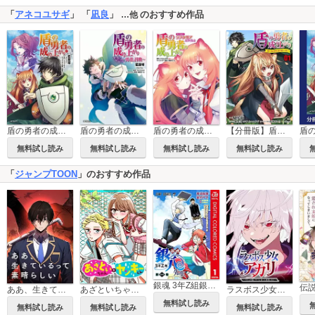
「
アネコユサギ
」 「
凪良
」
のおすすめ作品
…他
盾の勇者の成り上がり
盾の勇者の成り上がり Aiya Kyu Special Works
盾の勇者の成り上がりアンソロジー
【分冊版】盾の勇者の成り上がり ～ガールズサイドストーリー～
無料試し読み
無料試し読み
無料試し読み
無料試し読み
「
ジャンプTOON
」のおすすめ作品
銀魂 3年Z組銀八先生 カラー版
ああ、生きているって素晴らしい
あざといちゃんとヤンキーくん
ラスボス少女アカリ～ワタシより強いやつに会いに現代に行く～
無料試し読み
無料試し読み
無料試し読み
無料試し読み