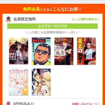
無料会員
こんなにお得！
になると
会員限定無料
もっと無料が読める！
会員登録で無料増量
＼この他にも会員無料漫画がいっぱい／
0円作品あり
本棚に入れておこう！