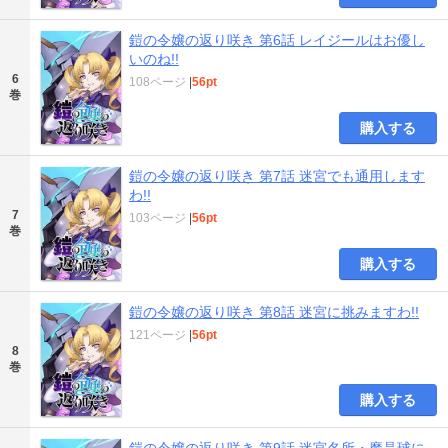
鎧の令嬢の返り咲き 第6話 レイジールはお優し
いのね!!
6
108ページ
|
56pt
巻
購入する
鎧の令嬢の返り咲き 第7話 迷宮でも通用します
わ!!
7
103ページ
|
56pt
巻
購入する
鎧の令嬢の返り咲き 第8話 迷宮に挑みますわ!!
121ページ
|
56pt
8
巻
購入する
鎧の令嬢の返り咲き 第9話 迷宮名所・魔晶球に