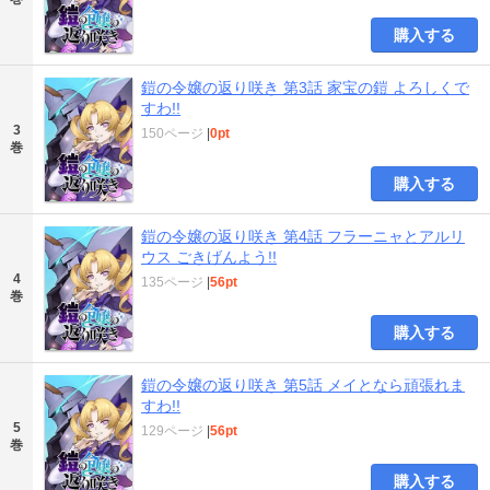
購入する
鎧の令嬢の返り咲き 第3話 家宝の鎧 よろしくで
すわ!!
3
150ページ
|
0pt
巻
購入する
鎧の令嬢の返り咲き 第4話 フラーニャとアルリ
ウス ごきげんよう!!
4
135ページ
|
56pt
巻
購入する
鎧の令嬢の返り咲き 第5話 メイとなら頑張れま
すわ!!
5
129ページ
|
56pt
巻
購入する