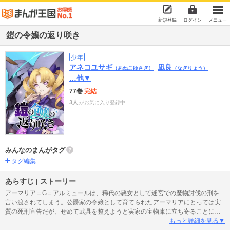
新規登録
ログイン
メニュー
鎧の令嬢の返り咲き
少年
アネコユサギ
凪良
（あねこゆさぎ）
（なぎりょう）
…他▼
77巻
完結
3人
がお気に入り登録中
みんなのまんがタグ
タグ編集
あらすじ | ストーリー
アーマリア＝G＝アルミュールは、稀代の悪女として迷宮での魔物討伐の刑を
言い渡されてしまう。公爵家の令嬢として育てられたアーマリアにとっては実
質の死刑宣告だが、せめて武具を整えようと実家の宝物庫に立ち寄ることに。
そこで眠っていた伝説の「家宝の鎧」がアーマリアに呼応する…!! 『盾の勇者
もっと詳細を見る▼
の成り上がり』アネコユサギと、美麗なキャラ冴えわたる凪良がタックを組ん