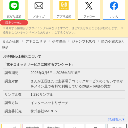
友だち追加
メルマガ
アプリ通知
フォロー
いいね
限定クーポン
※通知する情報およびタイミングが異なりますので、併せて受け取ることをお勧めします。 ※
通知をしないキャンペーンもあります。ご了承ください。
まんが王国
アネコユサギ
少年漫画
ジャンプTOON
鎧の令嬢の返り
咲き
お得感No.1表記について
「電子コミックサービスに関するアンケート」
調査期間
2026年3月6日～2026年3月18日
調査対象
まんが王国または主要電子コミックサービスのうちいずれか
をメイン且つ有料で利用している20歳～69歳の男女
サンプル数
1,236サンプル
調査方法
インターネットリサーチ
調査委託先
株式会社MARCS
詳細表示▼
トップ
女性/少女
青年/少年
TL
BL
オトナ