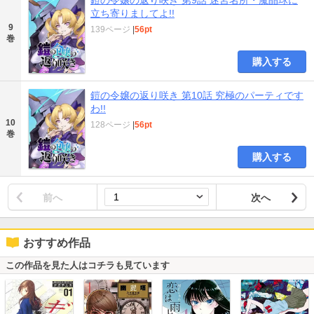
立ち寄りましてよ!!
9
139ページ
|
56pt
巻
購入する
鎧の令嬢の返り咲き 第10話 究極のパーティです
わ!!
10
128ページ
|
56pt
巻
購入する
前へ
次へ
おすすめ作品
この作品を見た人はコチラも見ています