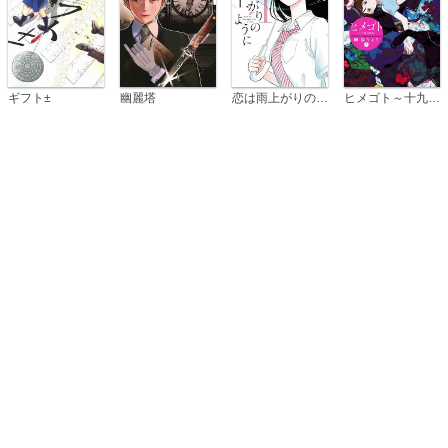
恋は雨上がりのように
ギフト±
幽麗塔
ヒメゴト～十九歳の制服～