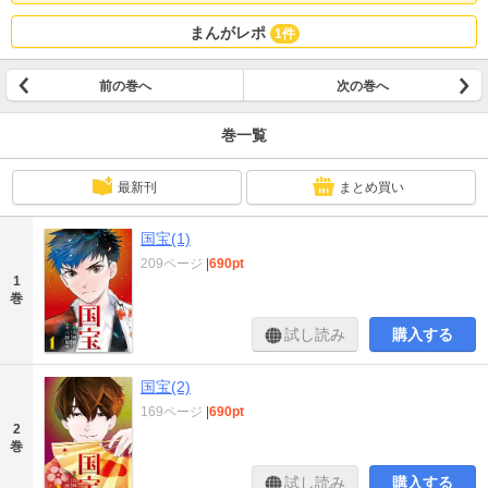
まんがレポ
1件
前の巻へ
次の巻へ
巻一覧
最新刊
まとめ買い
国宝(1)
209ページ
|
690pt
1
巻
試し読み
購入する
国宝(2)
169ページ
|
690pt
2
巻
試し読み
購入する