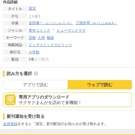
作品詳細
国宝
タイトル
かな
こくほう
吉田修一
三国史明
作家
（よしだしゅういち）
（みくにふみあき）
青年コミック
ヒューマンドラマ
ジャンル
芸能
人情
極道
キーワード
ビッグコミックスピリッツ
掲載雑誌
小学館
発行元
5巻
まで配信
配信
読み方を選択
アプリで読む
ウェブで読む
専用アプリのダウンロード
サクサクまんがを読めて多機能！
新刊通知を受け取る
会員登録
をすると「国宝」新刊配信のお知らせが受け取れます。