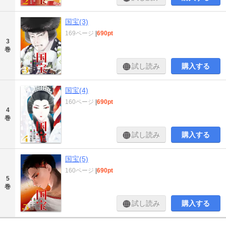
国宝(3)
169ページ
|
690pt
3
巻
試し読み
購入する
国宝(4)
160ページ
|
690pt
4
巻
試し読み
購入する
国宝(5)
160ページ
|
690pt
5
巻
試し読み
購入する