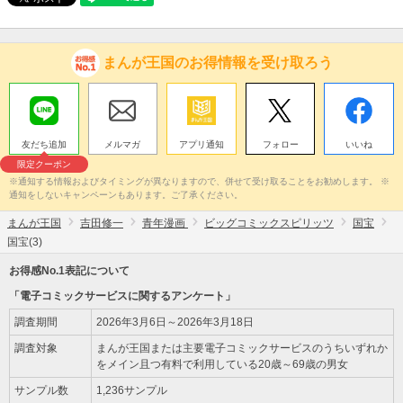
まんが王国のお得情報を受け取ろう
友だち追加
メルマガ
アプリ通知
フォロー
いいね
限定クーポン
※通知する情報およびタイミングが異なりますので、併せて受け取ることをお勧めします。 ※
通知をしないキャンペーンもあります。ご了承ください。
まんが王国
吉田修一
青年漫画
ビッグコミックスピリッツ
国宝
国宝(3)
お得感No.1表記について
「電子コミックサービスに関するアンケート」
調査期間
2026年3月6日～2026年3月18日
調査対象
まんが王国または主要電子コミックサービスのうちいずれか
をメイン且つ有料で利用している20歳～69歳の男女
サンプル数
1,236サンプル