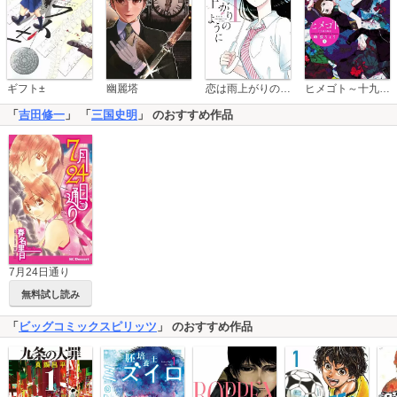
恋は雨上がりのように
ギフト±
幽麗塔
ヒメゴト～十九歳の制服～
「
吉田修一
」 「
三国史明
」 のおすすめ作品
7月24日通り
無料試し読み
「
ビッグコミックスピリッツ
」 のおすすめ作品