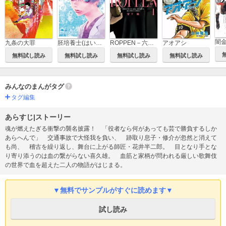
九条の大罪
アオアシ
胚培養士(はいばいようし)ミズイロ～不妊治療のスペシャリスト～
ROPPEN－六篇－
無料試し読み
無料試し読み
無料試し読み
無料試し読み
みんなのまんがタグ
タグ編集
あらすじ|ストーリー
魂が燃えたぎる衝撃の襲名披露！ 「役者なら何があっても芸で勝負するしか
あらへんで」 交通事故で大怪我を負い、 跡取り息子・修介が忽然と消えて
も尚、 稽古を繰り返し、舞台に上がる師匠・花井半二郎。 目となり手とな
り寄り添うのは血の繋がらない喜久雄。 血筋と家柄が問われる厳しい歌舞伎
の世界で血を超えた二人の物語がはじまる。
▼無料でサンプルがすぐに読めます▼
試し読み