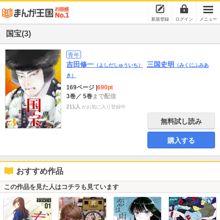
新規登録
ログイン
メニュー
国宝(3)
青年
吉田修一
三国史明
（よしだしゅういち）
（みくにふみあ
き）
169ページ
|
690pt
3巻
／ 5巻
まで配信
211人
がお気に入り登録中
無料試し読み
購入する
おすすめ作品
この作品を見た人はコチラも見ています