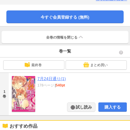
しそうで……!? 大ヒット小説を原作とした、キュートでせつない恋愛物語!!
今すぐ会員登録する (無料)
全巻の情報を
閉じる
巻一覧
最終巻
まとめ買い
7月24日通り(1)
178ページ
|
540pt
1
巻
試し読み
購入する
おすすめ作品