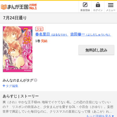
新規登録
ログイン
メニュー
7月24日通り
少女
春名里日
吉田修一
（はるなりか）
（よしだしゅういち）
1巻
完結
無料試し読み
みんなのまんがタグ
タグ編集
あらすじ | ストーリー
爽（さわ）やかな王子様vs. 地味でイケてない私。この恋の主役になっていい
の？ リスボンの街並みと、少女まんがを愛するOL・小百合（さゆり）。妄想
世界で満足していた毎日なのに、クリスマスの直前になって憧（あこが）れの
先輩と大接近！ すっごいチャンスのはずだけど、地味体質ゆえ恋から逃げ出
もっと詳細を見る▼