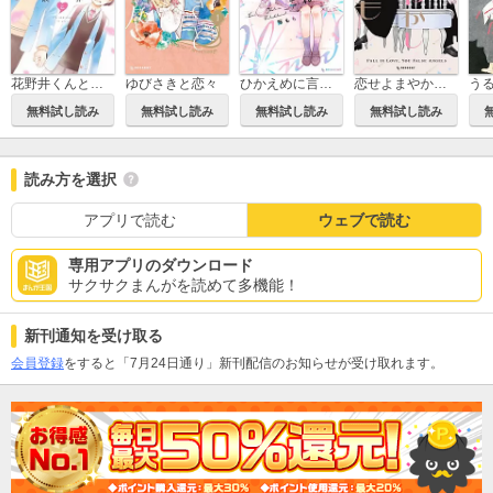
花野井くんと恋の病
ゆびさきと恋々
ひかえめに言っても、これは愛
恋せよまやかし天使ども
無料試し読み
無料試し読み
無料試し読み
無料試し読み
読み方を選択
アプリで読む
ウェブで読む
専用アプリのダウンロード
サクサクまんがを読めて多機能！
新刊通知を受け取る
会員登録
をすると「7月24日通り」新刊配信のお知らせが受け取れます。