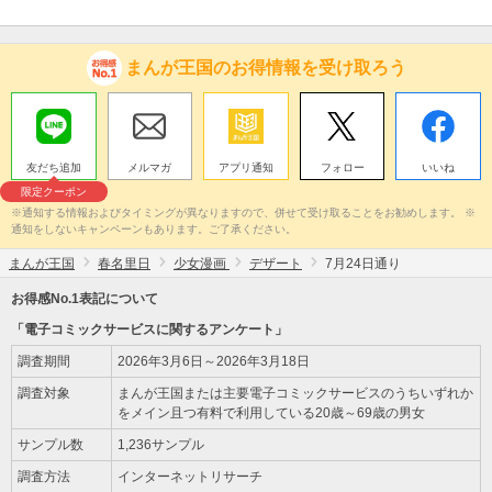
まんが王国のお得情報を受け取ろう
友だち追加
メルマガ
アプリ通知
フォロー
いいね
限定クーポン
※通知する情報およびタイミングが異なりますので、併せて受け取ることをお勧めします。 ※
通知をしないキャンペーンもあります。ご了承ください。
まんが王国
春名里日
少女漫画
デザート
7月24日通り
お得感No.1表記について
「電子コミックサービスに関するアンケート」
調査期間
2026年3月6日～2026年3月18日
調査対象
まんが王国または主要電子コミックサービスのうちいずれか
をメイン且つ有料で利用している20歳～69歳の男女
サンプル数
1,236サンプル
調査方法
インターネットリサーチ