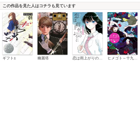
この作品を見た人はコチラも見ています
恋は雨上がりのように
ギフト±
幽麗塔
ヒメゴト～十九歳の制服～