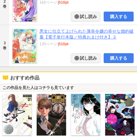
2
142ページ
|
510pt
巻
試し読み
購入する
悪女に仕立て上げられた薄幸令嬢の幸せな婚約破
棄【電子単行本版／特典おまけ付き】３
3
135ページ
|
510pt
巻
試し読み
購入する
おすすめ作品
この作品を見た人はコチラも見ています