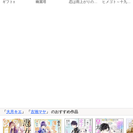
恋は雨上がりのように
ギフト±
幽麗塔
ヒメゴト～十九歳の制服～
「
大月キエ
」 「
古池マヤ
」 のおすすめ作品