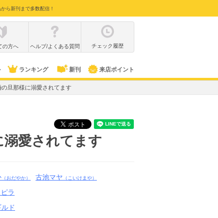
品から新刊まで多数配信！
チェック履歴
ての方へ
ヘルプ/よくある質問
ル
ランキング
新刊
来店ポイント
婚の旦那様に溺愛されてます
に溺愛されてます
か
古池マヤ
（おだやか）
（こいけまや）
 スピラ
ギルド