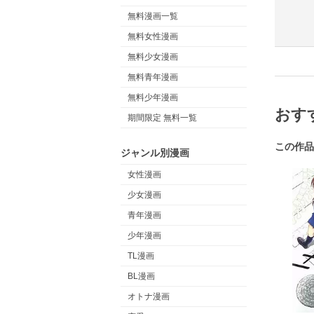
無料漫画一覧
無料女性漫画
無料少女漫画
無料青年漫画
無料少年漫画
おす
期間限定 無料一覧
この作品
ジャンル別漫画
女性漫画
少女漫画
青年漫画
少年漫画
TL漫画
BL漫画
オトナ漫画