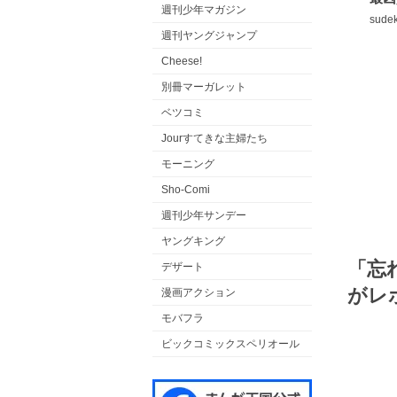
週刊少年マガジン
sude
週刊ヤングジャンプ
Cheese!
別冊マーガレット
ベツコミ
Jourすてきな主婦たち
モーニング
Sho-Comi
週刊少年サンデー
ヤングキング
「忘
デザート
がレ
漫画アクション
モバフラ
ビックコミックスペリオール