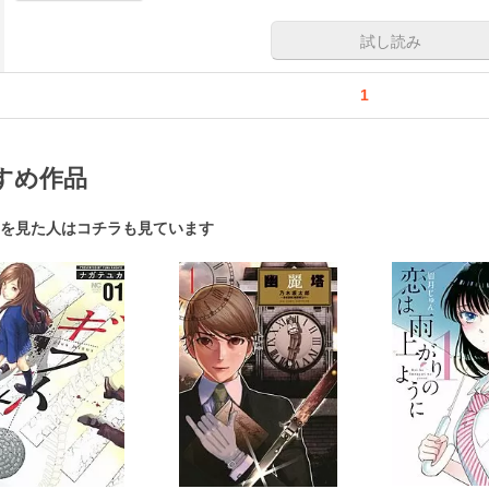
試し読み
1
すめ作品
を見た人はコチラも見ています