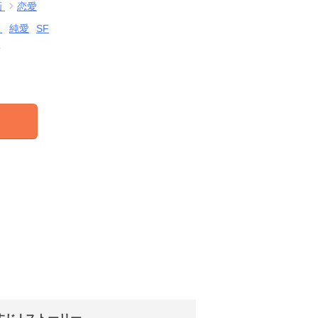
画
恋愛
メ
純愛
SF
結