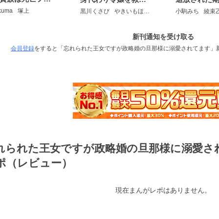
kuma
塚上
黒川くさび
やきいもほくほく
小駒みち
綾束
新刊通知を受け取る
会員登録
をすると「忘れられた王女ですが政略婚の旦那様に溺愛されてます」
れられた王女ですが政略婚の旦那様に溺愛さ
ポ（レビュー）
現在まんがレポはありません。