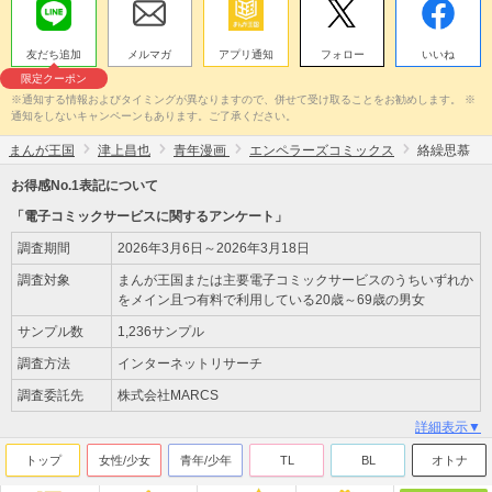
友だち追加
メルマガ
アプリ通知
フォロー
いいね
限定クーポン
※通知する情報およびタイミングが異なりますので、併せて受け取ることをお勧めします。 ※
通知をしないキャンペーンもあります。ご了承ください。
まんが王国
津上昌也
青年漫画
エンペラーズコミックス
絡繰思慕
お得感No.1表記について
「電子コミックサービスに関するアンケート」
調査期間
2026年3月6日～2026年3月18日
調査対象
まんが王国または主要電子コミックサービスのうちいずれか
をメイン且つ有料で利用している20歳～69歳の男女
サンプル数
1,236サンプル
調査方法
インターネットリサーチ
調査委託先
株式会社MARCS
詳細表示▼
トップ
女性/少女
青年/少年
TL
BL
オトナ