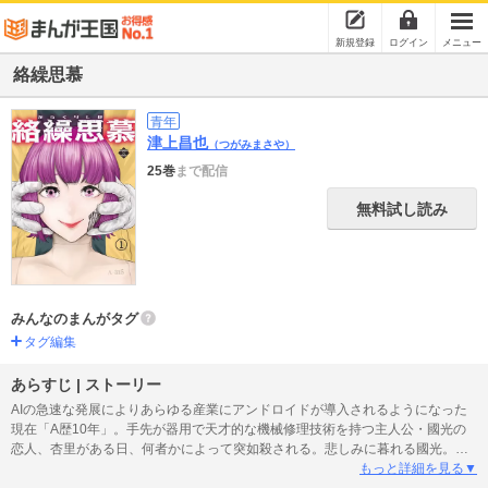
新規登録
ログイン
メニュー
絡繰思慕
青年
津上昌也
（つがみまさや）
25巻
まで配信
無料試し読み
みんなのまんがタグ
タグ編集
あらすじ | ストーリー
AIの急速な発展によりあらゆる産業にアンドロイドが導入されるようになった
現在「A歴10年」。手先が器用で天才的な機械修理技術を持つ主人公・國光の
恋人、杏里がある日、何者かによって突如殺される。悲しみに暮れる國光。し
かしその後、國光の前に現れたのは杏里そっくりのアンドロイドだったーー。
もっと詳細を見る▼
その正体とはなにか？ そして杏里は誰に殺されたのか？ その謎を解き明か