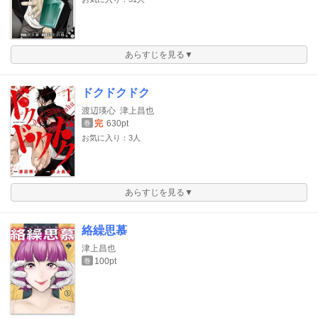
あらすじを見る▼
ドクドクドク
渡辺瑛心
津上昌也
完
630pt
巻
お気に入り：3人
あらすじを見る▼
絡繰思慕
津上昌也
100pt
巻