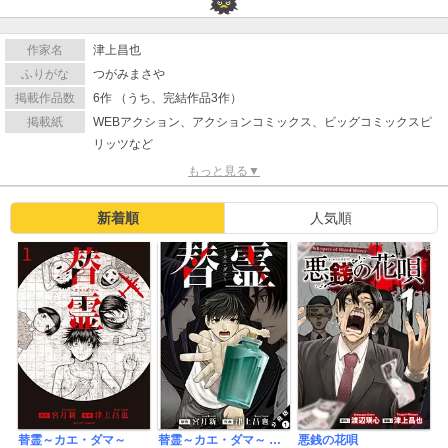
作家名
津上昌也
ふりがな
つがみまさや
掲載作品数
6作 （うち、完結作品3作）
掲載紙
WEBアクション、アクションコミックス、ビッグコミックスピ
リッツなど
もっと見る▼
新着順
人気順
替霊～カエ・ダマ～
替霊～カエ・ダマ～ 分冊版
悪銭の花唄