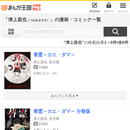
新規登録
ログイン
メニュー
「津上昌也
」の漫画・コミック一覧
（つがみまさや）
詳細
検索
"津上昌也"
の検索結果
1～6件/全6件
替霊～カエ・ダマ～
津上昌也
宮月新
740pt
巻
お気に入り：4人
あらすじを見る▼
替霊～カエ・ダマ～ 分冊版
津上昌也
宮月新
150pt
巻
お気に入り：31人