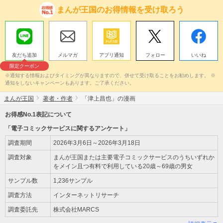
まんが王国のお得情報を受け取ろう
友だち追加
メルマガ
アプリ通知
フォロー
いいね
限定クーポン
※通知する情報およびタイミングが異なりますので、併せて受け取ることをお勧めします。 ※
通知をしないキャンペーンもあります。ご了承ください。
まんが王国
著者・作者
「津上昌也」の漫画
お得感No.1表記について
「電子コミックサービスに関するアンケート」
調査期間
2026年3月6日～2026年3月18日
調査対象
まんが王国または主要電子コミックサービスのうちいずれか
をメイン且つ有料で利用している20歳～69歳の男女
サンプル数
1,236サンプル
調査方法
インターネットリサーチ
調査委託先
株式会社MARCS