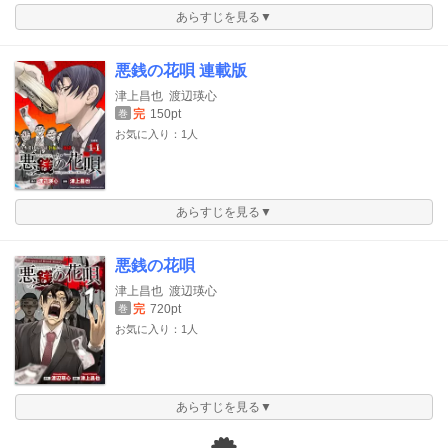
あらすじを見る▼
悪銭の花唄 連載版
津上昌也
渡辺瑛心
完
150pt
巻
お気に入り：1人
あらすじを見る▼
悪銭の花唄
津上昌也
渡辺瑛心
完
720pt
巻
お気に入り：1人
あらすじを見る▼