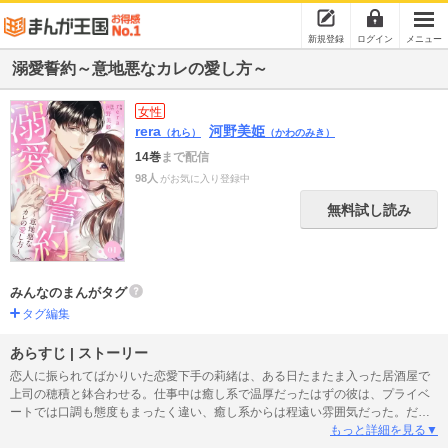
新規登録
ログイン
メニュー
溺愛誓約～意地悪なカレの愛し方～
女性
rera
河野美姫
（れら）
（かわのみき）
14巻
まで配信
98人
がお気に入り登録中
無料試し読み
みんなのまんがタグ
タグ編集
あらすじ | ストーリー
恋人に振られてばかりいた恋愛下手の莉緒は、ある日たまたま入った居酒屋で
上司の穂積と鉢合わせる。仕事中は癒し系で温厚だったはずの彼は、プライベ
ートでは口調も態度もまったく違い、癒し系からは程遠い雰囲気だった。だけ
ど、莉緒が口にした言葉をきっかけに穂積に強引に唇を奪われる…！？「俺が
もっと詳細を見る▼
お前に教えてやるよ、愛される喜びってやつをな――」甘く魅惑的に迫られ