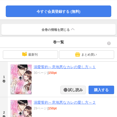
て、なぜか彼と結婚を前提に付き合うことになってしまい──？スイートオフィ
スラブのち、秘密の溺愛シンデレラストーリー。
今すぐ会員登録する (無料)
全巻の情報を
閉じる
巻一覧
最新刊
まとめ買い
溺愛誓約～意地悪なカレの愛し方～１
30ページ
|
150pt
1
巻
試し読み
購入する
溺愛誓約～意地悪なカレの愛し方～２
29ページ
|
150pt
2
巻