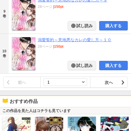
28ページ
|
150pt
9
巻
試し読み
購入する
溺愛誓約～意地悪なカレの愛し方～１０
28ページ
|
150pt
10
巻
試し読み
購入する
前へ
次へ
おすすめ作品
この作品を見た人はコチラも見ています