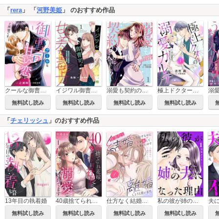
「
rera
」 「
河野美姫
」 のおすすめ作品
クールな御曹司は甘い恋をご所望です
イジワル御曹司の甘美な毒牙～その求愛からは逃げられない～
溺愛も契約のうちに入りますか？～副社長の甘やかな豹変～
極上ドクターの溺愛カルテ～甘い秘密は恋のはじまり～【分冊版】
無料試し読み
無料試し読み
無料試し読み
無料試し読み
「
チェリッシュ
」のおすすめ作品
13年目の執着婚
40歳捨てられ花嫁、なぜか年下副社長に溺愛されてます
仕方なく結婚したはずなのに貴方を愛してしまったので離婚しようと思います。
私の彼が姉の夫になった理由
無料試し読み
無料試し読み
無料試し読み
無料試し読み