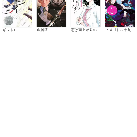
恋は雨上がりのように
ギフト±
幽麗塔
ヒメゴト～十九歳の制服～