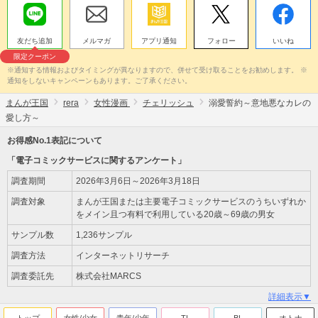
友だち追加
メルマガ
アプリ通知
フォロー
いいね
限定クーポン
※通知する情報およびタイミングが異なりますので、併せて受け取ることをお勧めします。 ※
通知をしないキャンペーンもあります。ご了承ください。
まんが王国
rera
女性漫画
チェリッシュ
溺愛誓約～意地悪なカレの
愛し方～
お得感No.1表記について
「電子コミックサービスに関するアンケート」
調査期間
2026年3月6日～2026年3月18日
調査対象
まんが王国または主要電子コミックサービスのうちいずれか
をメイン且つ有料で利用している20歳～69歳の男女
サンプル数
1,236サンプル
調査方法
インターネットリサーチ
調査委託先
株式会社MARCS
詳細表示▼
トップ
女性/少女
青年/少年
TL
BL
オトナ