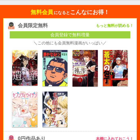
無料会員
こんなにお得！
になると
会員限定無料
もっと無料が読める！
会員登録で無料増量
＼この他にも会員無料漫画がいっぱい／
0円作品あり
本棚に入れておこう！