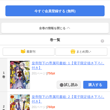
人契約をすることになってしまい……!? 一迅社文庫アイリスの大人気シリーズ
をコミカライズ！ 描き下ろし漫画も収録★
今すぐ会員登録する (無料)
全巻の情報を
閉じる
巻一覧
最新刊
まとめ買い
皇帝陛下の専属司書姫: 1【電子限定描き下ろし
付き】
1
201ページ
|
750pt
巻
試し読み
購入する
皇帝陛下の専属司書姫: 2【電子限定描き下ろし
付き】
2
201ページ
|
760pt