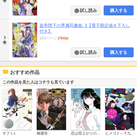
巻
試し読み
購入する
皇帝陛下の専属司書姫: 3【電子限定描き下ろし
付き】
3
183ページ
|
760pt
巻
試し読み
購入する
おすすめ作品
この作品を見た人はコチラも見ています
恋は雨上がりのように
ギフト±
幽麗塔
ヒメゴト～十九歳の制服～