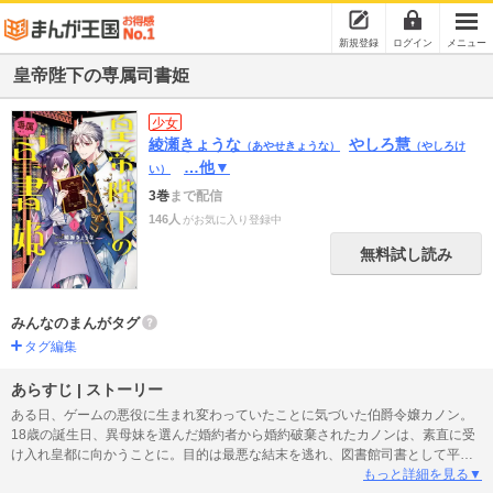
新規登録
ログイン
メニュー
皇帝陛下の専属司書姫
少女
綾瀬きょうな
やしろ慧
（あやせきょうな）
（やしろけ
…他▼
い）
3巻
まで配信
146人
がお気に入り登録中
無料試し読み
みんなのまんがタグ
タグ編集
あらすじ | ストーリー
ある日、ゲームの悪役に生まれ変わっていたことに気づいた伯爵令嬢カノン。
18歳の誕生日、異母妹を選んだ婚約者から婚約破棄されたカノンは、素直に受
け入れ皇都に向かうことに。目的は最悪な結末を逃れ、図書館司書として平穏
な人生を送ること。――だったのだけれど、ゲームの攻略対象である皇帝と恋
もっと詳細を見る▼