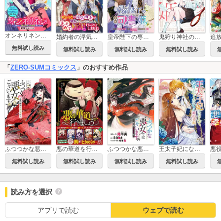
オンネリネン～追放された半竜の聖女は幸せな物語に夢を見る～
婚約者の浮気相手が懺悔しにやってきたので、まとめて断罪することにしました
皇帝陛下の専属司書姫 【連載版】
鬼狩り神社の守り姫
無料試し読み
無料試し読み
無料試し読み
無料試し読み
「
ZERO-SUMコミックス
」のおすすめ作品
ふつつかな悪女ではございますが ～雛宮蝶鼠とりかえ伝～
悪の華道を行きましょう【コミックス版】
ふつつかな悪女ではございますが ～雛宮蝶鼠とりかえ伝～ 連載版
王太子妃になんてなりたくない!! 婚約者編
無料試し読み
無料試し読み
無料試し読み
無料試し読み
読み方を選択
アプリで読む
ウェブで読む