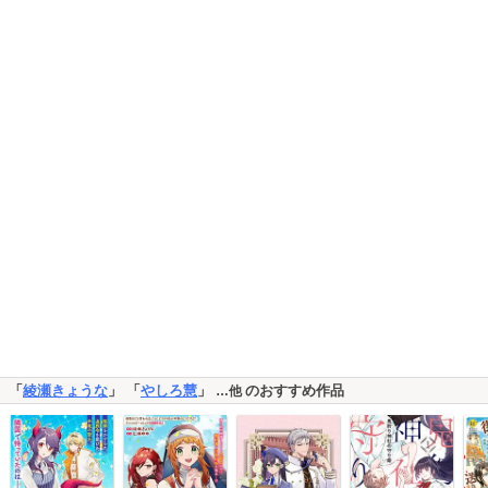
「
綾瀬きょうな
」 「
やしろ慧
」
のおすすめ作品
…他