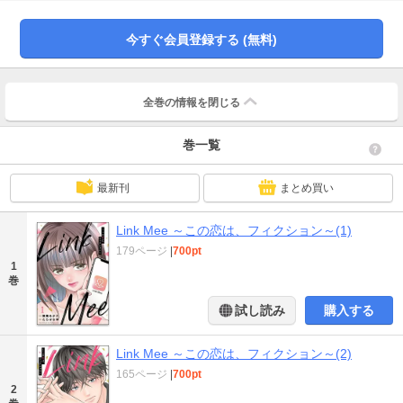
夢のようなアプリ。半信半疑で始めた遥香だったが、ひょんなことから謎のハ
イスぺイケメン・神宮寺湊斗とマッチングし……!? ――詐欺に売春、裏社会
の闇を鮮烈に描く榛葉あかさの原案をもとに、大ヒット作『RISKY ～復讐は罪
今すぐ会員登録する (無料)
の味～』『バニシング・ツイン ～私の中の君～』のたちばな梓が圧倒的筆致で
描く、予測不能なラブサスペンス、ついに開幕!!
全巻の情報を
閉じる
巻一覧
最新刊
まとめ買い
Link Mee ～この恋は、フィクション～(1)
179ページ
|
700pt
1
巻
試し読み
購入する
Link Mee ～この恋は、フィクション～(2)
165ページ
|
700pt
2