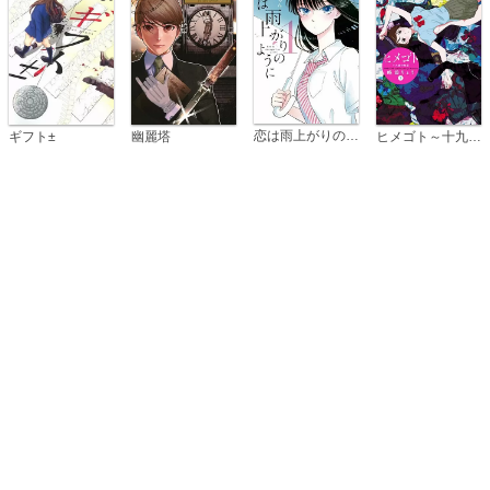
恋は雨上がりのように
ギフト±
幽麗塔
ヒメゴト～十九歳の制服～