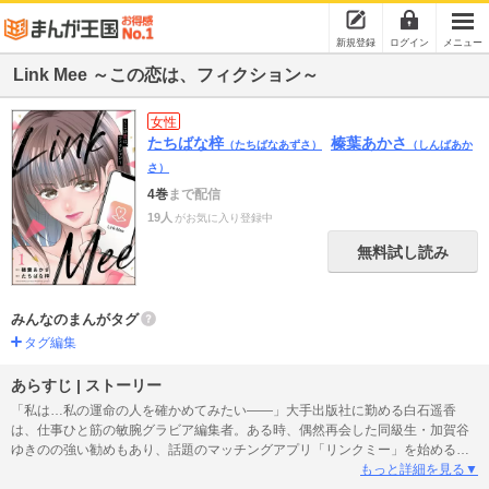
新規登録
ログイン
メニュー
Link Mee ～この恋は、フィクション～
女性
たちばな梓
榛葉あかさ
（たちばなあずさ）
（しんばあか
さ）
4巻
まで配信
19人
がお気に入り登録中
無料試し読み
みんなのまんがタグ
タグ編集
あらすじ | ストーリー
「私は…私の運命の人を確かめてみたい――」大手出版社に勤める白石遥香
は、仕事ひと筋の敏腕グラビア編集者。ある時、偶然再会した同級生・加賀谷
ゆきのの強い勧めもあり、話題のマッチングアプリ「リンクミー」を始めるこ
とになる。すれ違う回数とプロフィールをもとに、理想の運命の人を探し出す
もっと詳細を見る▼