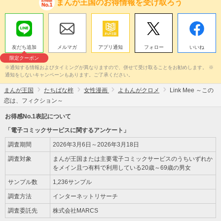
まんが王国のお得情報を受け取ろう
友だち追加
メルマガ
アプリ通知
フォロー
いいね
限定クーポン
※通知する情報およびタイミングが異なりますので、併せて受け取ることをお勧めします。 ※
通知をしないキャンペーンもあります。ご了承ください。
まんが王国
たちばな梓
女性漫画
よもんがクロメ
Link Mee ～この
恋は、フィクション～
お得感No.1表記について
「電子コミックサービスに関するアンケート」
調査期間
2026年3月6日～2026年3月18日
調査対象
まんが王国または主要電子コミックサービスのうちいずれか
をメイン且つ有料で利用している20歳～69歳の男女
サンプル数
1,236サンプル
調査方法
インターネットリサーチ
調査委託先
株式会社MARCS