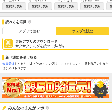
鬼王と贄巫女の死に至る婚姻（分冊版）
地雷男図鑑（分冊版）
クズな夫を処分します ～私にはもう不要な「ゴミ」なので～（分冊版）
夫婦は鏡www 醜く映ったクズはどっち？（分冊版）
無料試し読み
無料試し読み
無料試し読み
無料試し読み
読み方を選択
アプリで読む
ウェブで読む
専用アプリのダウンロード
サクサクまんがを読めて多機能！
新刊通知を受け取る
会員登録
をすると「Link Mee ～この恋は、フィクション～」新刊配信のお知ら
せが受け取れます。
みんなのまんがレポ