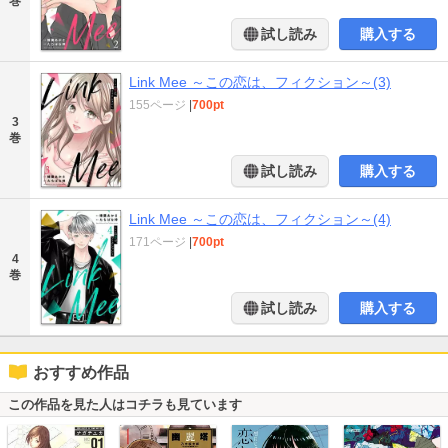
巻
試し読み
購入する
Link Mee ～この恋は、フィクション～(3)
155ページ
|
700pt
3
巻
試し読み
購入する
Link Mee ～この恋は、フィクション～(4)
171ページ
|
700pt
4
巻
試し読み
購入する
おすすめ作品
この作品を見た人はコチラも見ています