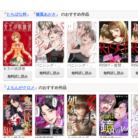
「
たちばな梓
」 「
榛葉あかさ
」 のおすすめ作品
バニシング・ツイン～私の中の君～
バニシング・ツイン～私の中の君～【単行本版】
RISKY～復讐は罪の味～【タテヨミ】
女王の放課後
無料試し読み
無料試し読み
無料試し読み
無料試し読み
「
よもんがクロメ
」のおすすめ作品