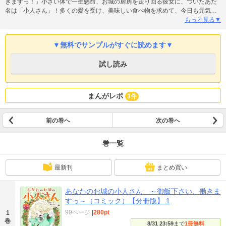
きますっ！」小さい体で一生懸命、お城の厨房を走り回る彼女に、ついたあだ
名は「小人さん」！多くの愛を受け、美味しい食べ物を求めて、今日も元気に
城の中、森を、世界を爆走する小人さん……だけど、彼女の金色の瞳には、世
もっと見る▼
界の未来を左右する大きな秘密があった！※この商品は「あなたのお城の小人
さん ～御飯下さい、働きますっ～（コミック）」を1話ごとに分冊したもので
▼無料でサンプルがすぐに読めます▼
す。※分冊版話数と収録話数が異なります。あらかじめご了承ください。
試し読み
まんがレポ
3件
前の巻へ
次の巻へ
巻一覧
最新刊
まとめ買い
あなたのお城の小人さん ～御飯下さい、働きま
すっ～（コミック）【分冊版】 1
99ページ
|
280pt
1
巻
8/31 23:59
まで
1冊無料