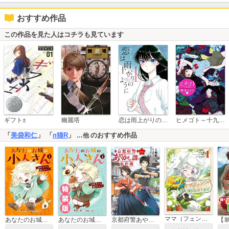
おすすめ作品
この作品を見た人はコチラも見ています
恋は雨上がりのように
ギフト±
幽麗塔
ヒメゴト～十九歳の制服～
「
美袋和仁
」 「
п猫R
」
のおすすめ作品
…他
ママ（フェンリル）の期待は重すぎる！
あなたのお城の小人さん ～御飯下さい、働きますっ～（コミック）
あなたのお城の小人さん ～御飯下さい、働きますっ～（コミック） 特装版
京都府警あやかし課の事件簿