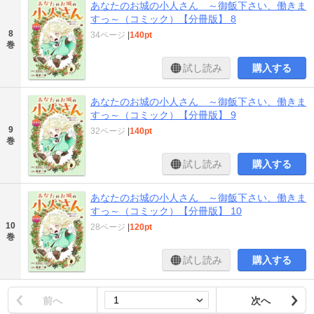
あなたのお城の小人さん ～御飯下さい、働きま
すっ～（コミック）【分冊版】 8
8
34ページ
|
140pt
巻
試し読み
購入する
あなたのお城の小人さん ～御飯下さい、働きま
すっ～（コミック）【分冊版】 9
9
32ページ
|
140pt
巻
試し読み
購入する
あなたのお城の小人さん ～御飯下さい、働きま
すっ～（コミック）【分冊版】 10
10
28ページ
|
120pt
巻
試し読み
購入する
前へ
次へ