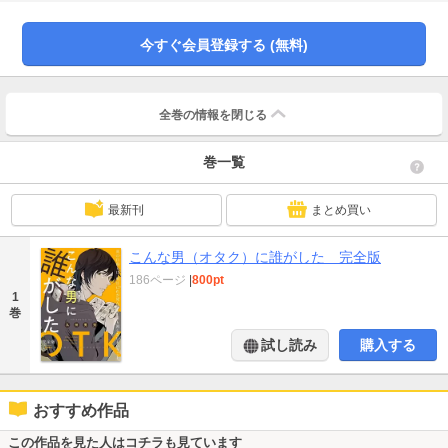
りたい＝愛の告白なんだぜ」 鋼のマインドとクリエイターへのリスペクトを
胸に、全力レビューに命を燃やす。
今すぐ会員登録する (無料)
全巻の情報を
閉じる
巻一覧
最新刊
まとめ買い
こんな男（オタク）に誰がした 完全版
186ページ
|
800pt
1
巻
試し読み
購入する
おすすめ作品
この作品を見た人はコチラも見ています