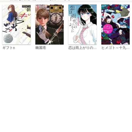
恋は雨上がりのように
ギフト±
幽麗塔
ヒメゴト～十九歳の制服～