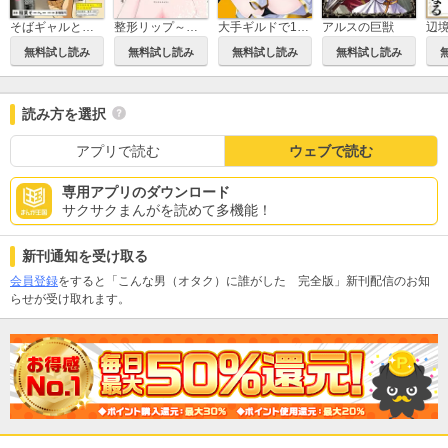
そばギャルとおじさん
整形リップ～復讐のひと塗り～
大手ギルドで10人分働いている超優秀な俺をクビってマジですか？
アルスの巨獣
無料試し読み
無料試し読み
無料試し読み
無料試し読み
読み方を選択
アプリで読む
ウェブで読む
専用アプリのダウンロード
サクサクまんがを読めて多機能！
新刊通知を受け取る
会員登録
をすると「こんな男（オタク）に誰がした 完全版」新刊配信のお知
らせが受け取れます。