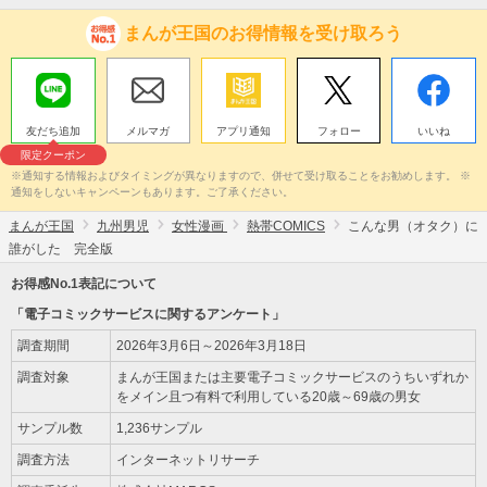
まんが王国のお得情報を受け取ろう
友だち追加
メルマガ
アプリ通知
フォロー
いいね
限定クーポン
※通知する情報およびタイミングが異なりますので、併せて受け取ることをお勧めします。 ※
通知をしないキャンペーンもあります。ご了承ください。
まんが王国
九州男児
女性漫画
熱帯COMICS
こんな男（オタク）に
誰がした 完全版
お得感No.1表記について
「電子コミックサービスに関するアンケート」
調査期間
2026年3月6日～2026年3月18日
調査対象
まんが王国または主要電子コミックサービスのうちいずれか
をメイン且つ有料で利用している20歳～69歳の男女
サンプル数
1,236サンプル
調査方法
インターネットリサーチ