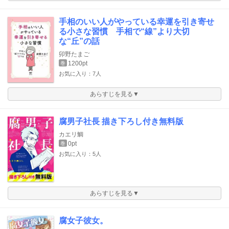
手相のいい人がやっている幸運を引き寄せ
る小さな習慣 手相で“線”より大切
な“丘”の話
卯野たまご
1200pt
巻
お気に入り：7人
あらすじを見る▼
腐男子社長 描き下ろし付き無料版
カエリ鯛
0pt
巻
お気に入り：5人
あらすじを見る▼
腐女子彼女。