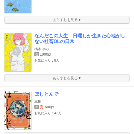
あらすじを見る▼
なんだこの人生 日曜しか生きた心地がし
ない社畜OLの日常
橋本ゆの
1000pt
巻
お気に入り：8人
あらすじを見る▼
ほしとんで
本田
完
600pt
巻
お気に入り：47人