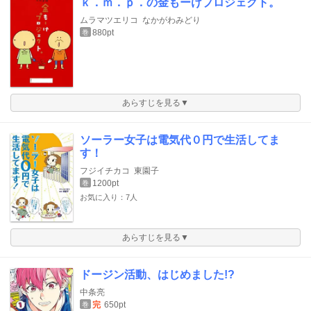
ｋ．ｍ．ｐ．の金もーけプロジェクト。
ムラマツエリコ
なかがわみどり
880pt
巻
あらすじを見る▼
ソーラー女子は電気代０円で生活してま
す！
フジイチカコ
東園子
1200pt
巻
お気に入り：7人
あらすじを見る▼
ドージン活動、はじめました!?
中条亮
完
650pt
巻