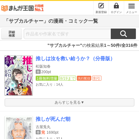
新規登録
ログイン
メニュー
「サブカルチャー」の漫画・コミック一覧
詳細
検索
"サブカルチャー"
の検索結果
1～50件/全316件
推しは汝を救い給うか？（分冊版）
松阪知春
200pt
巻
1冊無料増量
8/19まで
割引
先行配信
お気に入り：14人
あらすじを見る▼
推しが死んだ朝
古屋兎丸
完
1690pt
巻
お気に入り：37人