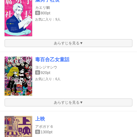
カエリ鯛
800pt
巻
お気に入り：9人
あらすじを見る▼
毒百合乙女童話
ヨシジマシウ
920pt
巻
お気に入り：6人
あらすじを見る▼
上映
アボガド６
1300pt
巻