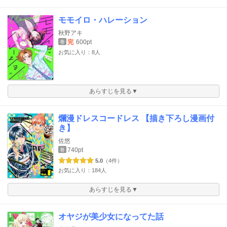
モモイロ・ハレーション
秋野アキ
完
600pt
巻
お気に入り：8人
あらすじを見る▼
爛漫ドレスコードレス 【描き下ろし漫画付
き】
佐悠
740pt
巻
5.0
（4件）
お気に入り：184人
あらすじを見る▼
オヤジが美少女になってた話