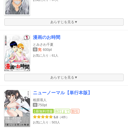
あらすじを見る▼
漫画のお時間
とみさわ千夏
完
600pt
巻
お気に入り：61人
あらすじを見る▼
ニューノーマル【単行本版】
相原瑛人
750pt
巻
1冊無料増量
8/21まで
割引
5.0
（4件）
お気に入り：503人