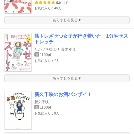
5.0
（1件）
お気に入り：48人
あらすじを見る▼
筋トレざせつ女子が行き着いた 1分やせス
トレッチ
たかツキなほり
鈴木孝佳
1100pt
巻
お気に入り：7人
あらすじを見る▼
新久千映のお酒バンザイ！
新久千映
1100pt
巻
お気に入り：9人