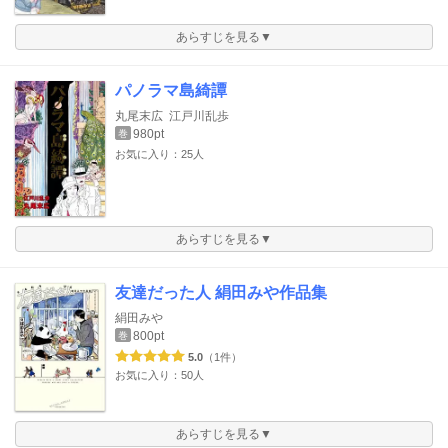
あらすじを見る▼
パノラマ島綺譚
丸尾末広
江戸川乱歩
980pt
巻
お気に入り：25人
あらすじを見る▼
友達だった人 絹田みや作品集
絹田みや
800pt
巻
5.0
（1件）
お気に入り：50人
あらすじを見る▼