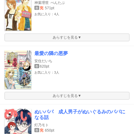
神葉理世
ぺんたぶ
完
571pt
巻
お気に入り：4人
あらすじを見る▼
最愛の隣の悪夢
安住だいち
620pt
巻
お気に入り：3人
あらすじを見る▼
ぬいパパ 成人男子がぬいぐるみのパパに
なる話
灯乃モト
完
650pt
巻