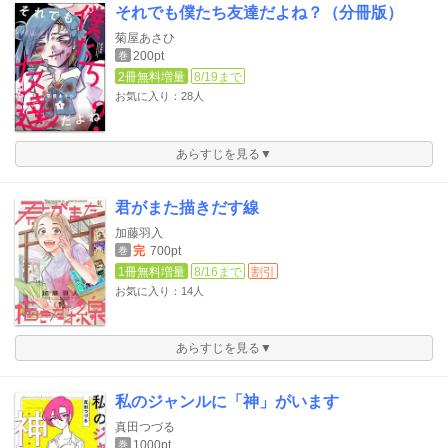
それでも僕たち友達だよね？（分冊版）
菊屋あさひ
200pt
巻
2冊無料増量
8/19まで
お気に入り：28人
あらすじを見る▼
君がまた描きだす線
加藤羽入
完
700pt
巻
1冊無料増量
8/16まで
割引
お気に入り：14人
あらすじを見る▼
私のジャンルに「神」がいます
真田つづる
1000pt
巻