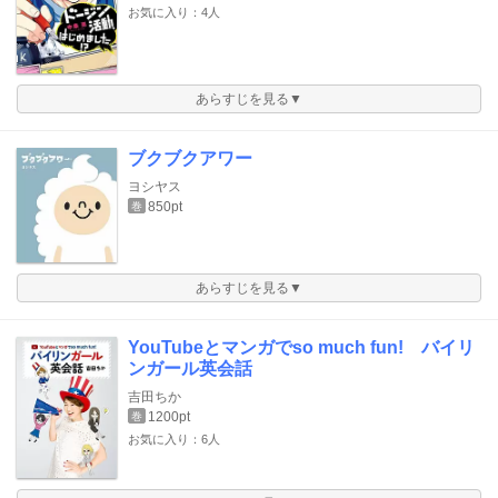
お気に入り：4人
あらすじを見る▼
ブクブクアワー
ヨシヤス
850pt
巻
あらすじを見る▼
YouTubeとマンガでso much fun! バイリ
ンガール英会話
吉田ちか
1200pt
巻
お気に入り：6人