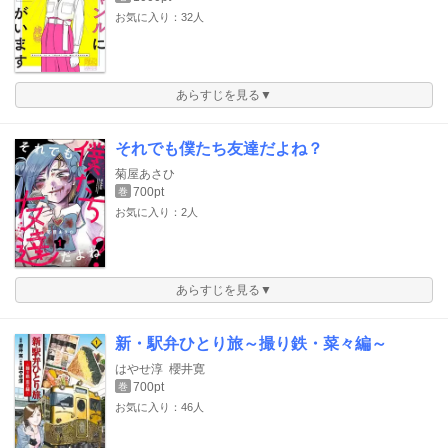
お気に入り：32人
あらすじを見る▼
それでも僕たち友達だよね？
菊屋あさひ
700pt
巻
お気に入り：2人
あらすじを見る▼
新・駅弁ひとり旅～撮り鉄・菜々編～
はやせ淳
櫻井寛
700pt
巻
お気に入り：46人