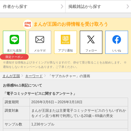
作者から探す
掲載雑誌から探す
まんが王国のお得情報を受け取ろう
友だち追加
メルマガ
アプリ通知
フォロー
いいね
限定クーポン
※通知する情報およびタイミングが異なりますので、併せて受け取ることをお勧めします。 ※
通知をしないキャンペーンもあります。ご了承ください。
まんが王国
キーワード
「サブカルチャー」の漫画
お得感No.1表記について
「電子コミックサービスに関するアンケート」
調査期間
2026年3月6日～2026年3月18日
調査対象
まんが王国または主要電子コミックサービスのうちいずれか
をメイン且つ有料で利用している20歳～69歳の男女
サンプル数
1,236サンプル