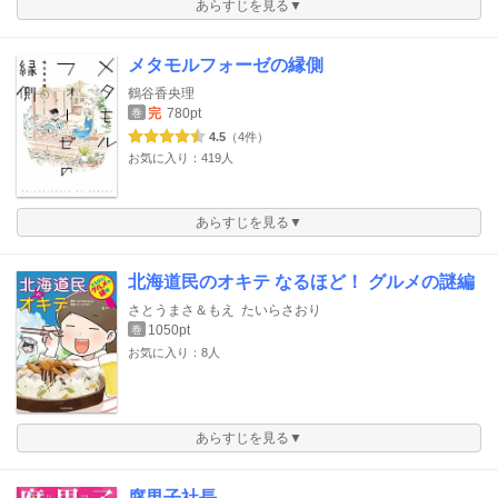
あらすじを見る▼
メタモルフォーゼの縁側
鶴谷香央理
完
780pt
巻
4.5
（4件）
お気に入り：419人
あらすじを見る▼
北海道民のオキテ なるほど！ グルメの謎編
さとうまさ＆もえ
たいらさおり
1050pt
巻
お気に入り：8人
あらすじを見る▼
腐男子社長