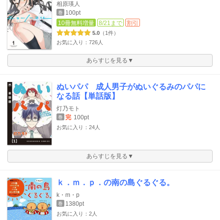
相原瑛人
100pt
巻
10冊無料増量
8/21まで
割引
5.0
（1件）
お気に入り：726人
あらすじを見る▼
ぬいパパ 成人男子がぬいぐるみのパパに
なる話【単話版】
灯乃モト
完
100pt
巻
お気に入り：24人
あらすじを見る▼
ｋ．ｍ．ｐ．の南の島ぐるぐる。
k・m・p
1380pt
巻
お気に入り：2人