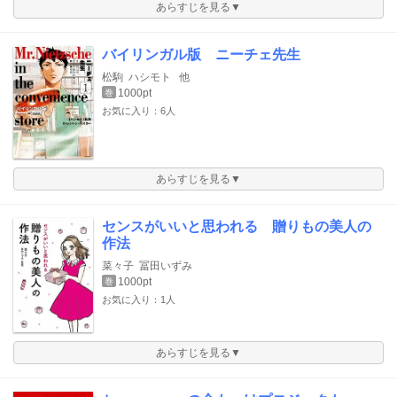
あらすじを見る▼
バイリンガル版 ニーチェ先生
松駒
ハシモト
他
1000pt
巻
お気に入り：6人
あらすじを見る▼
センスがいいと思われる 贈りもの美人の
作法
菜々子
冨田いずみ
1000pt
巻
お気に入り：1人
あらすじを見る▼