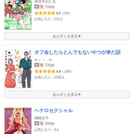
赤信号わたる
完
700pt
巻
5.0
（2件）
お気に入り：101人
あらすじを見る▼
オフ会したらとんでもないやつが来た話
ｍｉｉ．ｍ
完
720pt
巻
4.9
（18件）
お気に入り：1532人
あらすじを見る▼
ヘテロセクシャル
岡崎京子
完
500pt
巻
お気に入り：4人