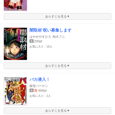
あらすじを見る▼
闇取材 呪い募集します
はやせやすひろ
殆犬フニ
200pt
巻
お気に入り：15人
あらすじを見る▼
バカ潜入！
桜壱バーゲン
完
600pt
巻
お気に入り：2人
あらすじを見る▼