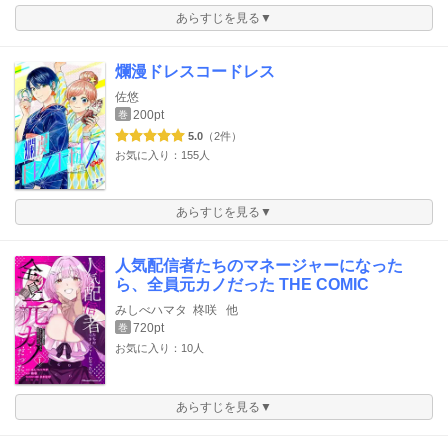
あらすじを見る▼
爛漫ドレスコードレス
佐悠
200pt
巻
5.0
（2件）
お気に入り：155人
あらすじを見る▼
人気配信者たちのマネージャーになった
ら、全員元カノだった THE COMIC
みしべハマタ
柊咲
他
720pt
巻
お気に入り：10人
あらすじを見る▼