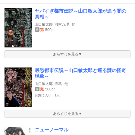
ヤバすぎ都市伝説～山口敏太郎が追う闇の
真相～
山口敏太郎
河村万理
他
完
500pt
巻
あらすじを見る▼
最恐都市伝説～山口敏太郎と巡る謎の怪奇
現象～
山口敏太郎
洋武
他
完
500pt
巻
お気に入り：1人
あらすじを見る▼
ニューノーマル