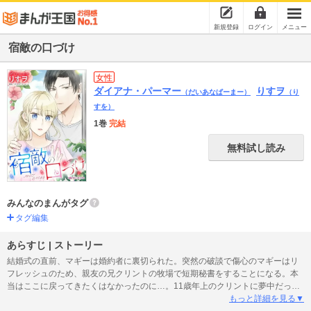
新規登録
ログイン
メニュー
宿敵の口づけ
女性
ダイアナ・パーマー
りすヲ
（だいあなぱーまー）
（り
すを）
1巻
完結
無料試し読み
みんなのまんがタグ
タグ編集
あらすじ | ストーリー
結婚式の直前、マギーは婚約者に裏切られた。突然の破談で傷心のマギーはリ
フレッシュのため、親友の兄クリントの牧場で短期秘書をすることになる。本
当はここに戻ってきたくはなかったのに…。11歳年上のクリントに夢中だった
マギーは17歳の時、意を決して告白するも子ども扱いされ、ふられてしまった
もっと詳細を見る▼
のだ。そんな彼のもとで働き、ひとつ屋根の下で暮らさなくてはならないなん