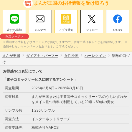
まんが王国のお得情報を受け取ろう
友だち追加
メルマガ
アプリ通知
フォロー
いいね
限定クーポン
※通知する情報およびタイミングが異なりますので、併せて受け取ることをお勧めします。 ※
通知をしないキャンペーンもあります。ご了承ください。
まんが王国
ダイアナ・パーマー
女性漫画
ハーレクイン
宿敵の口づ
け
お得感No.1表記について
「電子コミックサービスに関するアンケート」
調査期間
2026年3月6日～2026年3月18日
調査対象
まんが王国または主要電子コミックサービスのうちいずれか
をメイン且つ有料で利用している20歳～69歳の男女
サンプル数
1,236サンプル
調査方法
インターネットリサーチ
調査委託先
株式会社MARCS