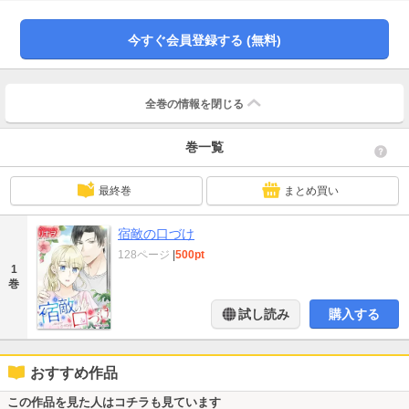
て。迎えに来た彼は大人の男性の魅力を増していたが、あいかわらず強引で自
分勝手で…。
今すぐ会員登録する (無料)
全巻の情報を
閉じる
巻一覧
最終巻
まとめ買い
宿敵の口づけ
128ページ
|
500pt
1
巻
試し読み
購入する
おすすめ作品
この作品を見た人はコチラも見ています