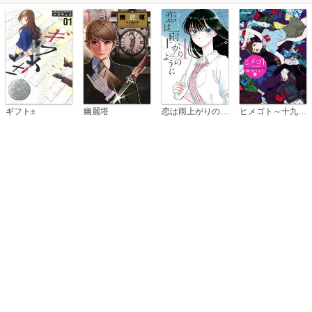
恋は雨上がりのように
ギフト±
幽麗塔
ヒメゴト～十九歳の制服～