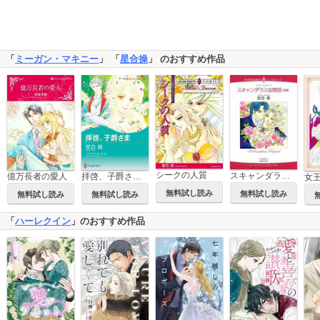
「
ミーガン・マキニー
」 「
星合操
」 のおすすめ作品
シークの人質
スキャンダラスな関係
億万長者の愛人
拝啓、子爵さま / レディ・ラブレスを探して
無料試し読み
無料試し読み
無料試し読み
無料試し読み
「
ハーレクイン
」のおすすめ作品