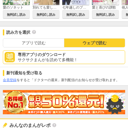
愛のソネット
別れても愛しくて
七年越しのプロポーズ
愛と喜びの讃歌
他
無料試し読み
無料試し読み
無料試し読み
無料試し読み
読み方を選択
アプリで読む
ウェブで読む
専用アプリのダウンロード
サクサクまんがを読めて多機能！
新刊通知を受け取る
会員登録
をすると「ドクターの週末」新刊配信のお知らせが受け取れます。
みんなのまんがレポ