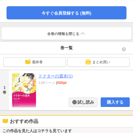
キに見えた。甘い声で呼ばれただけで心臓が止まりそう。いったい、どうした
らいいの？
今すぐ会員登録する (無料)
全巻の情報を
閉じる
巻一覧
最終巻
まとめ買い
ドクターの週末(1)
128ページ
|
500pt
1
巻
試し読み
購入する
おすすめ作品
この作品を見た人はコチラも見ています