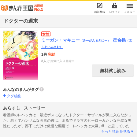
新規登録
ログイン
メニュー
ドクターの週末
女性
ミーガン・マキニー
星合操
（みーがんまきにー）
（ほ
しあいみさお）
1巻
完結
8人
がお気に入り登録中
無料試し読み
みんなのまんがタグ
タグ編集
あらすじ | ストーリー
看護師のレベッカは、最近ボスになったドクター・サヴィルが気に入らなかっ
た。若くてハンサムな医者の彼は、まるでドラマのヒーローみたいな完璧な男
性だったが、部下にだけは傲慢な態度で、レベッカは大嫌い!! と思っていた。
そんなふたりが、偶然かまたは運命か車に乗りあうことになった。ロマンティ
もっと詳細を見る▼
ックなムードで夜道を走る車のなか、いつもは傲慢な彼がなぜかやさしくステ