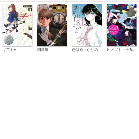
恋は雨上がりのように
ギフト±
幽麗塔
ヒメゴト～十九歳の制服～