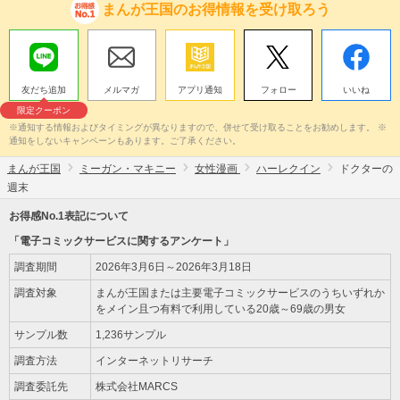
まんが王国のお得情報を受け取ろう
友だち追加
メルマガ
アプリ通知
フォロー
いいね
限定クーポン
※通知する情報およびタイミングが異なりますので、併せて受け取ることをお勧めします。 ※
通知をしないキャンペーンもあります。ご了承ください。
まんが王国
ミーガン・マキニー
女性漫画
ハーレクイン
ドクターの
週末
お得感No.1表記について
「電子コミックサービスに関するアンケート」
調査期間
2026年3月6日～2026年3月18日
調査対象
まんが王国または主要電子コミックサービスのうちいずれか
をメイン且つ有料で利用している20歳～69歳の男女
サンプル数
1,236サンプル
調査方法
インターネットリサーチ
調査委託先
株式会社MARCS