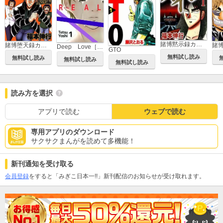
賭博黙示録カイジ
賭博堕天録カイジ 24億脱出編
Deep Love［REAL]
GTO
無料試し読み
無料試し読み
無料試し読み
無料試し読み
読み方を選択
アプリで読む
ウェブで読む
専用アプリのダウンロード
サクサクまんがを読めて多機能！
新刊通知を受け取る
会員登録
をすると「みぎこ日本一!!」新刊配信のお知らせが受け取れます。