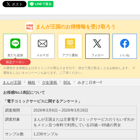
まんが王国のお得情報を受け取ろう
友だち追加
メルマガ
アプリ通知
フォロー
いいね
限定クーポン
※通知する情報およびタイミングが異なりますので、併せて受け取ることをお勧めします。 ※
通知をしないキャンペーンもあります。ご了承ください。
まんが王国
楠桂
少女漫画
BGL
みぎこ日本一!!
お得感No.1表記について
「電子コミックサービスに関するアンケート」
調査期間
2026年3月6日～2026年3月18日
調査対象
まんが王国または主要電子コミックサービスのうちいずれか
をメイン且つ有料で利用している20歳～69歳の男女
サンプル数
1,236サンプル