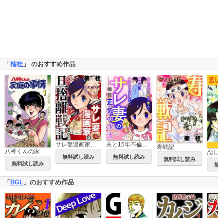
「
楠桂
」 のおすすめ作品
サレ妻漫画家の旦捨離戦記【単行本版】
夫と15年不倫した愛人と離婚後に女子会ランチしたサレ妻の正気の沙汰
寿戦記
八神くんの家庭の事情
無料試し読み
無料試し読み
無料試し読み
無料試し読み
「
BGL
」のおすすめ作品