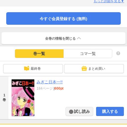
右子はイメチェンした髪型を見せたくて、用もないのに左近のクラスを訪れ
もっと詳細を見る▼
る。しかし左近は、右子に他の男を近付けたくない一心で、右子を酷くけなし
ていた。右子は傷つき、アイドルになって左近を見返してやろうとするのだ
が…？
今すぐ会員登録する (無料)
全巻の情報を
閉じる
巻一覧
コマ一覧
最終巻
まとめ買い
みぎこ日本一!!
184ページ
|
600pt
1
巻
試し読み
購入する