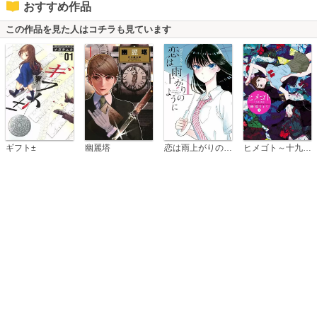
おすすめ作品
この作品を見た人はコチラも見ています
恋は雨上がりのように
ギフト±
幽麗塔
ヒメゴト～十九歳の制服～