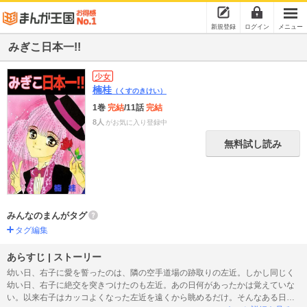
新規登録
ログイン
メニュー
みぎこ日本一!!
少女
楠桂
（くすのきけい）
1巻
完結
/11話
完結
8人
がお気に入り登録中
無料試し読み
みんなのまんがタグ
タグ編集
あらすじ | ストーリー
幼い日、右子に愛を誓ったのは、隣の空手道場の跡取りの左近。しかし同じく
幼い日、右子に絶交を突きつけたのも左近。あの日何があったかは覚えていな
い。以来右子はカッコよくなった左近を遠くから眺めるだけ。そんなある日、