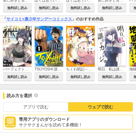
君に好きと言えるまで
ぼくは悪でいい、おまえを殺せるなら。 【短編】
ぼくは悪でいい、おまえを殺せるなら。
君に好きと言えるまで コミックス版
無料試し読み
無料試し読み
無料試し読み
無料試し読み
「
サイコミ×裏少年サンデーコミックス
」のおすすめ作品
パーフェクトグリッター
TSUYOSHI 誰も勝てない、アイツには
ちくわ戦記～おれのカワイイで地球侵略～
明日、私は誰かのカノジョ
無料試し読み
無料試し読み
無料試し読み
無料試し読み
読み方を選択
アプリで読む
ウェブで読む
専用アプリのダウンロード
サクサクまんがを読めて多機能！