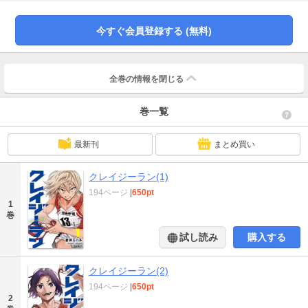
てその実力は──！？挫折と再生、そして“ノット根性論“の戦略で高校駅伝全国
制覇を目指す青春部活ストーリー！
今すぐ会員登録する (無料)
全巻の情報を
閉じる
巻一覧
最新刊
まとめ買い
クレイジーラン(1)
194ページ
|
650pt
1
巻
試し読み
購入する
クレイジーラン(2)
194ページ
|
650pt
2