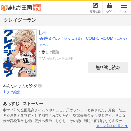
新規登録
ログイン
メニュー
クレイジーラン
少年
蒼井ミハル
COMIC ROOM
（あおいみはる）
（こみっく
るーむ）
9巻
まで配信
27人
がお気に入り登録中
無料試し読み
みんなのまんがタグ
タグ編集
あらすじ | ストーリー
中学２年で全国最高タイムを叩き出し、天才ランナーと称された卯月俊。陸上
界を席巻する存在として期待されていたが、突如表舞台から姿を消す。そんな
彼が高校進学を機に競技へ復帰！しかし、その姿に当時の面影はなく金髪チャ
ラ男というアスリートとはかけ離れた見た目に…！絶句する周囲だが、果たし
もっと詳細を見る▼