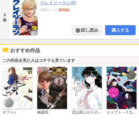
クレイジーラン(9)
198ページ
|
650pt
9
巻
試し読み
購入する
おすすめ作品
この作品を見た人はコチラも見ています
恋は雨上がりのように
ギフト±
幽麗塔
ヒメゴト～十九歳の制服～