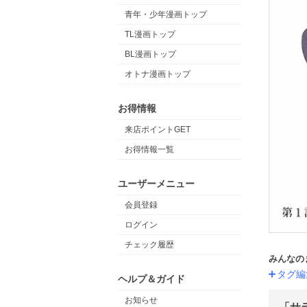
青年・少年漫画トップ
TL漫画トップ
BL漫画トップ
オトナ漫画トップ
お得情報
来店ポイントGET
お得情報一覧
ユーザーメニュー
会員登録
ログイン
チェック履歴
みんなの
タグ編
ヘルプ＆ガイド
お知らせ