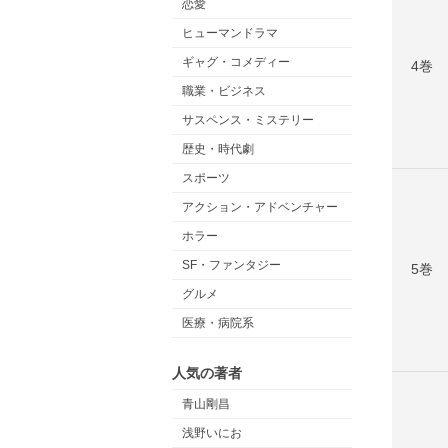
恋愛
ヒューマンドラマ
ギャグ・コメディー
4巻
職業・ビジネス
サスペンス・ミステリー
歴史・時代劇
スポーツ
アクション・アドベンチャー
ホラー
SF・ファンタジー
5巻
グルメ
医療・病院系
人気の著者
青山剛昌
浅野いにお