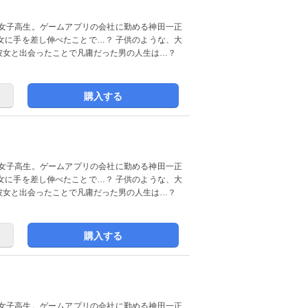
女子高生。ゲームアプリの会社に勤める神田一正
女に手を差し伸べたことで…？ 子供のような、大
彼女と出会ったことで凡庸だった男の人生は…？
購入する
女子高生。ゲームアプリの会社に勤める神田一正
女に手を差し伸べたことで…？ 子供のような、大
彼女と出会ったことで凡庸だった男の人生は…？
購入する
女子高生。ゲームアプリの会社に勤める神田一正