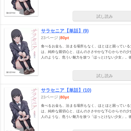
試し読み
サラセニア【単話】(9)
23ページ |
80pt
食べるお金も、泊まる場所もなく、ほとほと困っている
は、純粋な親切心と、ほんのささやかな下心からその少
人のような、危うい魅力を放つ「ほっとけない少女」。
試し読み
サラセニア【単話】(10)
23ページ |
80pt
食べるお金も、泊まる場所もなく、ほとほと困っている
は、純粋な親切心と、ほんのささやかな下心からその少
人のような、危うい魅力を放つ「ほっとけない少女」。