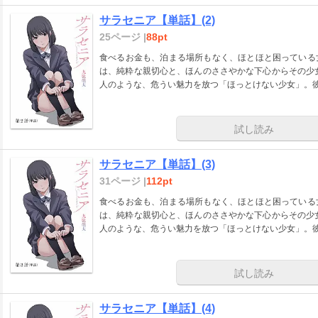
サラセニア【単話】(2)
25ページ |
88pt
食べるお金も、泊まる場所もなく、ほとほと困っている
は、純粋な親切心と、ほんのささやかな下心からその少
人のような、危うい魅力を放つ「ほっとけない少女」。
試し読み
サラセニア【単話】(3)
31ページ |
112pt
食べるお金も、泊まる場所もなく、ほとほと困っている
は、純粋な親切心と、ほんのささやかな下心からその少
人のような、危うい魅力を放つ「ほっとけない少女」。
試し読み
サラセニア【単話】(4)