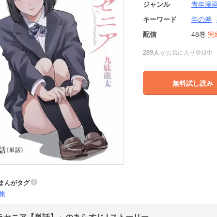
ジャンル
青年漫
キーワード
年の差
配信
48巻
完
289人
がお気に入り登録中
無料試し読み
まんがタグ
集