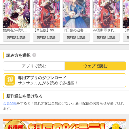
婚約者が浮気相手と駆け落ちしました。王子殿下に溺愛されて幸せなので、今さら戻りたいと言われても困ります。
【単話版】99回断罪されたループ令嬢ですが今世は「超絶愛されモード」ですって!? ～真の力に目覚めて始まる100回目の人生～
ド田舎の迫害令嬢は王都のエリート騎士に溺愛される
99回断罪されたループ令嬢ですが今世は「超絶愛されモード」ですって!?
無料試し読み
無料試し読み
無料試し読み
無料試し読み
読み方を選択
アプリで読む
ウェブで読む
専用アプリのダウンロード
サクサクまんがを読めて多機能！
新刊通知を受け取る
会員登録
をすると「隠れ才女は全然めげない」新刊配信のお知らせが受け取れ
ます。