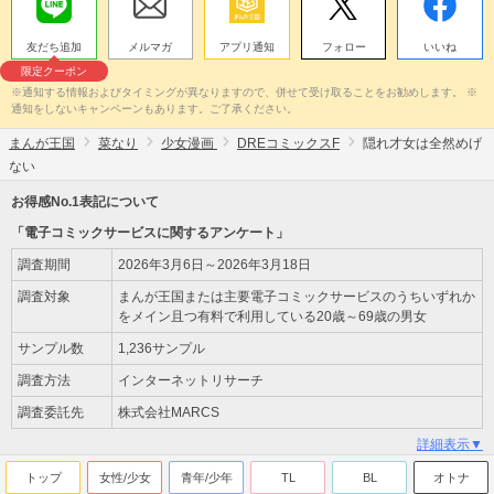
友だち追加
メルマガ
アプリ通知
フォロー
いいね
限定クーポン
※通知する情報およびタイミングが異なりますので、併せて受け取ることをお勧めします。 ※
通知をしないキャンペーンもあります。ご了承ください。
まんが王国
菜なり
少女漫画
DREコミックスF
隠れ才女は全然めげ
ない
お得感No.1表記について
「電子コミックサービスに関するアンケート」
調査期間
2026年3月6日～2026年3月18日
調査対象
まんが王国または主要電子コミックサービスのうちいずれか
をメイン且つ有料で利用している20歳～69歳の男女
サンプル数
1,236サンプル
調査方法
インターネットリサーチ
調査委託先
株式会社MARCS
詳細表示▼
トップ
女性/少女
青年/少年
TL
BL
オトナ