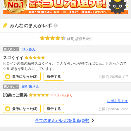
みんなのまんがレポ
(
4.5
)
評価数
4
件
べ～さん
購入者レポ
スゴくイイ
ヒロインの鉄の精神スゴくイイ。 こんな強い心が持てればなぁ…と思ったので
☆５ 続きを楽しみにしています。
参考になった(
2
)
報告する
公開日:
2025/01/17
読む象さん
購入者レポ
試練はご褒美
※ネタバレあり
レポを見る▼
参考になった(
3
)
報告する
公開日:
2024/12/22
全てのまんがレポを見る(2件)