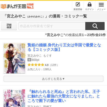
新規登録
ログイン
メニュー
「宮之みやこ
」の漫画・コミック一覧
（みやのみやこ）
詳細
検索
"宮之みやこ"
の検索結果
1～23件/全23件
贄姫の婚姻 身代わり王女は帝国で最愛とな
る【コミックス版】
宮之みやこ
もぐす
800pt
巻
4.9
（12件）
お気に入り：1385人
あらすじを見る▼
『触れられると死ぬ』と言われた私、王子
に触れたら最強の大聖女になりました。と
ころで殿下の愛が重い
宮之みやこ
田嶋了