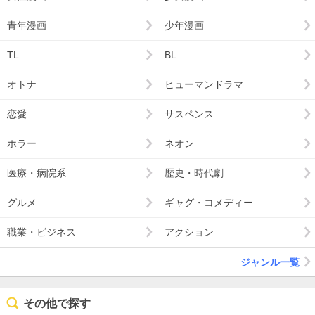
青年漫画
少年漫画
TL
BL
オトナ
ヒューマンドラマ
恋愛
サスペンス
ホラー
ネオン
医療・病院系
歴史・時代劇
グルメ
ギャグ・コメディー
職業・ビジネス
アクション
ジャンル一覧
その他で探す