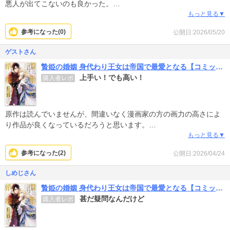
悪人が出てこないのも良かった。
これ、長いお話に書き直した(そんなの無理かもしれないけど)すご
もっと見る▼
く面白いと思うー。
参考になった(
0
)
公開日:2026/05/20
ゲストさん
贄姫の婚姻 身代わり王女は帝国で最愛となる【コミックス版】
上手い！でも高い！
購入者レポ
原作は読んでいませんが、間違いなく漫画家の方の画力の高さによ
り作品が良くなっているだろうと思います。
そのくらい絵に迫力があります。
もっと見る▼
敵姫が躊躇いなく嫌いになれます笑。
参考になった(
2
)
公開日:2026/04/24
5巻でエピソード一区切りなのかな。
しめじさん
贄姫の婚姻 身代わり王女は帝国で最愛となる【コミックス版】
甚だ疑問なんだけど
購入者レポ