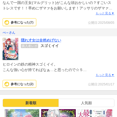
なんで一国の王女(マルグリット)がこんな頭おかしいの？すごいス
トレスです！！早めにザマァをお願いします！アッサリのザマァじ
ゃくて、ねちねちとそれでスカッとしたもので！あとルーシャとそ
もっと見る▼
の周りの人たちは幸せになってくださいね！！
参考になった(
7
)
公開日:2025/08/05
べ～さん
隠れ才女は全然めげない
スゴくイイ
購入者レポ
ヒロインの鉄の精神スゴくイイ。
こんな強い心が持てればなぁ…と思ったので☆５
続きを楽しみにしています。
もっと見る▼
参考になった(
2
)
公開日:2025/01/17
新着順
人気順