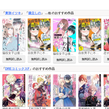
「
東弥イツキ
」 「
揚立しの
」
のおすすめ作品
…他
脇役女子は後輩くんに酔わされたい
自炊男子に不器用な恋してます。
自炊男子に不器用な恋してます。（分冊版）
脇役女子は後輩くんに酔わされたい 分冊版
無料試し読み
無料試し読み
無料試し読み
無料試し読み
「
DREコミックスF
」のおすすめ作品
婚約者が浮気相手と駆け落ちしました。王子殿下に溺愛されて幸せなので、今さら戻りたいと言われても困ります。
【単話版】99回断罪されたループ令嬢ですが今世は「超絶愛されモード」ですって!? ～真の力に目覚めて始まる100回目の人生～
ド田舎の迫害令嬢は王都のエリート騎士に溺愛される
宰相補佐と黒騎士の契約結婚と離婚とその後