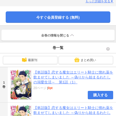
魔女のことを差別していると知ってしまい、セシリーは乙女心をもてあそばれ
もっと詳細を見る▼
た復讐に惚れ薬を飲ませようとするが……!?「まさか、惚れ薬の効果がここま
ですさまじかったなんて」――クールなはずのジークから注がれる甘すぎる愛
は、偽り？ それとも本物？ピュアで奥手な二人のもどかしくて焦れったい恋物
今すぐ会員登録する (無料)
語！※本作品は連載時の単話販売です。単行本版の内容と同一部分がございま
すので、重複購入にご注意ください。
全巻の情報を
閉じる
巻一覧
最新刊
まとめ買い
【単話版】恋する魔女はエリート騎士に惚れ薬を
飲ませてしまいました ～偽りから始まるわたし
の溺愛生活～ 第1話（1）
1
巻
20ページ
|
0pt
購入する
【単話版】恋する魔女はエリート騎士に惚れ薬を
飲ませてしまいました ～偽りから始まるわたし