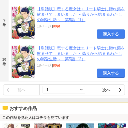
【単話版】恋する魔女はエリート騎士に惚れ薬を
飲ませてしまいました ～偽りから始まるわたし
の溺愛生活～ 第5話（1）
9
巻
18ページ
|
80pt
購入する
【単話版】恋する魔女はエリート騎士に惚れ薬を
飲ませてしまいました ～偽りから始まるわたし
の溺愛生活～ 第5話（2）
10
巻
18ページ
|
80pt
購入する
前へ
次へ
おすすめ作品
この作品を見た人はコチラも見ています