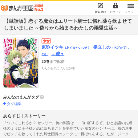
新規登録
ログイン
メニュー
【単話版】恋する魔女はエリート騎士に惚れ薬を飲ませて
しまいました ～偽りから始まるわたしの溺愛生活～
少女
東弥イツキ
揚立しの
（あずまやいつき）
（あげたてし
…他▼
の）
20巻
まで配信
1人
がお気に入り登録中
みんなのまんがタグ
タグ編集
あらすじ | ストーリー
「ついてこれるか？ セシリー。俺の溺愛は――“加速”するぞ」おとぎ話のお姫
様のように王子様と恋に落ちることを夢見ていた魔女のセシリーは、旅の途中
でピンチを救ってくれた騎士団長のジークに一目ぼれをする。たが、ジークが