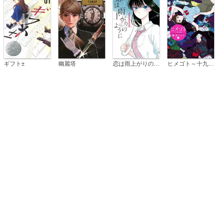
恋は雨上がりのように
ギフト±
幽麗塔
ヒメゴト～十九歳の制服～