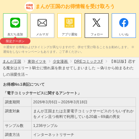
まんが王国のお得情報を受け取ろう
友だち追加
メルマガ
アプリ通知
フォロー
いいね
限定クーポン
※通知する情報およびタイミングが異なりますので、併せて受け取ることをお勧めします。 ※
通知をしないキャンペーンもあります。ご了承ください。
まんが王国
東弥イツキ
少女漫画
DREコミックスF
【単話版】恋す
る魔女はエリート騎士に惚れ薬を飲ませてしまいました ～偽りから始まるわた
しの溺愛生活～
お得感No.1表記について
「電子コミックサービスに関するアンケート」
調査期間
2026年3月6日～2026年3月18日
調査対象
まんが王国または主要電子コミックサービスのうちいずれか
をメイン且つ有料で利用している20歳～69歳の男女
サンプル数
1,236サンプル
調査方法
インターネットリサーチ