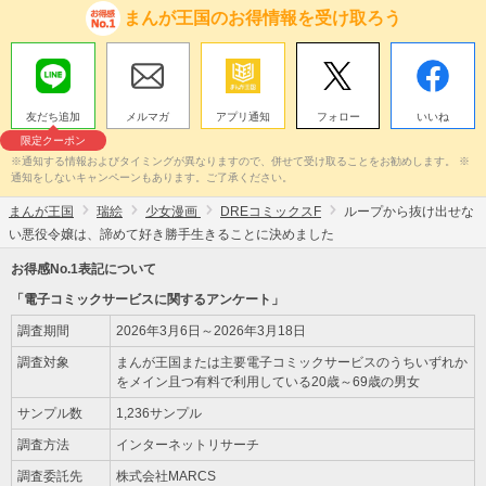
まんが王国のお得情報を受け取ろう
友だち追加
メルマガ
アプリ通知
フォロー
いいね
限定クーポン
※通知する情報およびタイミングが異なりますので、併せて受け取ることをお勧めします。 ※
通知をしないキャンペーンもあります。ご了承ください。
まんが王国
瑞絵
少女漫画
DREコミックスF
ループから抜け出せな
い悪役令嬢は、諦めて好き勝手生きることに決めました
お得感No.1表記について
「電子コミックサービスに関するアンケート」
調査期間
2026年3月6日～2026年3月18日
調査対象
まんが王国または主要電子コミックサービスのうちいずれか
をメイン且つ有料で利用している20歳～69歳の男女
サンプル数
1,236サンプル
調査方法
インターネットリサーチ
調査委託先
株式会社MARCS