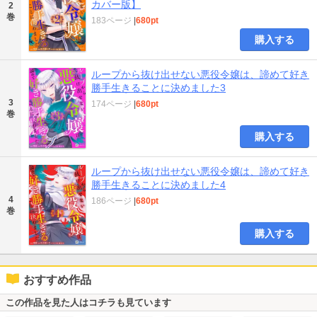
カバー版】
2
巻
183ページ
|
680pt
購入する
ループから抜け出せない悪役令嬢は、諦めて好き
勝手生きることに決めました3
3
174ページ
|
680pt
巻
購入する
ループから抜け出せない悪役令嬢は、諦めて好き
勝手生きることに決めました4
4
186ページ
|
680pt
巻
購入する
おすすめ作品
この作品を見た人はコチラも見ています