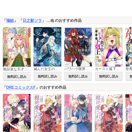
「
瑞絵
」 「
日之影ソラ
」
のおすすめ作品
…他
滅んだ女王の魂が愛を知るまで【単行本版】
パワハラ限界勇者、魔王軍から好待遇でスカウトされる～勇者ランキング１位なのに手取りがゴミ過ぎて生活できません～＠comic
カースト最下位男子の異世界下剋上
無自覚な天才魔導具師はのんびり暮らしたい(コミック)
無料試し読み
無料試し読み
無料試し読み
無料試し読み
「
DREコミックスF
」のおすすめ作品