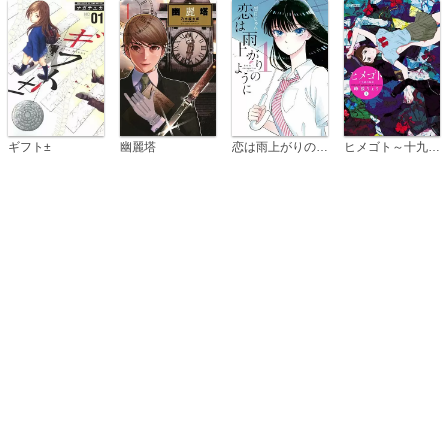
恋は雨上がりのように
ギフト±
幽麗塔
ヒメゴト～十九歳の制服～