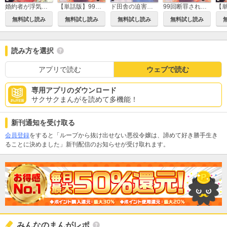
婚約者が浮気相手と駆け落ちしました。王子殿下に溺愛されて幸せなので、今さら戻りたいと言われても困ります。
【単話版】99回断罪されたループ令嬢ですが今世は「超絶愛されモード」ですって!? ～真の力に目覚めて始まる100回目の人生～
ド田舎の迫害令嬢は王都のエリート騎士に溺愛される
99回断罪されたループ令嬢ですが今世は「超絶愛されモード」ですって!?
無料試し読み
無料試し読み
無料試し読み
無料試し読み
読み方を選択
アプリで読む
ウェブで読む
専用アプリのダウンロード
サクサクまんがを読めて多機能！
新刊通知を受け取る
会員登録
をすると「ループから抜け出せない悪役令嬢は、諦めて好き勝手生き
ることに決めました」新刊配信のお知らせが受け取れます。
みんなのまんがレポ