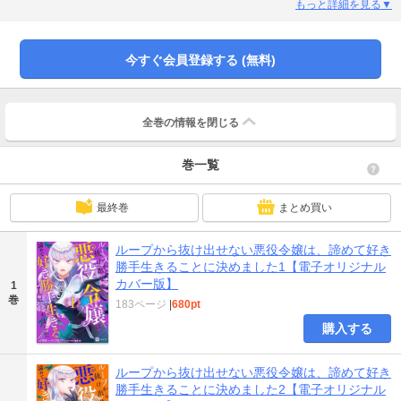
れた輪廻を終わらせて幸せな未来を掴む決意をする……そんな中、セレネ同様
もっと詳細を見る▼
にこの理不尽な世界の犠牲者でもあり、彼女に起きるループを知る人物ヴェル
クシュト王国の元第一王子ディル・ヴェルトが現れ物語は一気に加速する。
――私は私のために生きる。そのためなら、悪役にでもなってやる！※電子版
今すぐ会員登録する (無料)
はオリジナルカバーとなります。電子版にも紙書籍版カバーを収録していま
す。
全巻の情報を
閉じる
巻一覧
最終巻
まとめ買い
ループから抜け出せない悪役令嬢は、諦めて好き
勝手生きることに決めました1【電子オリジナル
カバー版】
1
巻
183ページ
|
680pt
購入する
ループから抜け出せない悪役令嬢は、諦めて好き
勝手生きることに決めました2【電子オリジナル