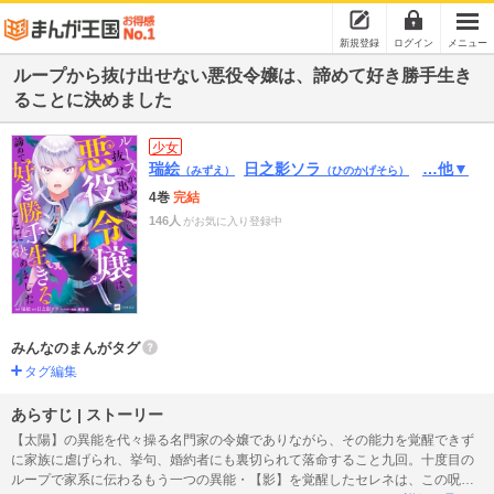
新規登録
ログイン
メニュー
ループから抜け出せない悪役令嬢は、諦めて好き勝手生き
ることに決めました
少女
瑞絵
日之影ソラ
…他▼
（みずえ）
（ひのかげそら）
4巻
完結
146人
がお気に入り登録中
みんなのまんがタグ
タグ編集
あらすじ | ストーリー
【太陽】の異能を代々操る名門家の令嬢でありながら、その能力を覚醒できず
に家族に虐げられ、挙句、婚約者にも裏切られて落命すること九回。十度目の
ループで家系に伝わるもう一つの異能・【影】を覚醒したセレネは、この呪わ