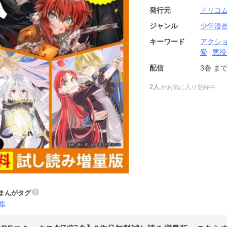
発行元
ドリコ
ジャンル
少年漫
キーワード
アクシ
愛
悪役
配信
3巻
ま
2人
がお気に入り登録中
まんがタグ
集