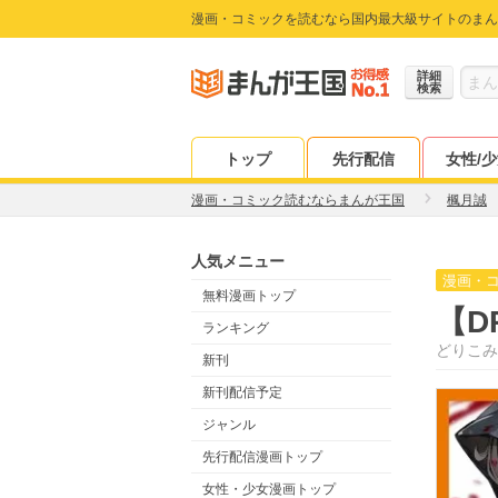
漫画・コミックを読むなら国内最大級サイトのまん
詳細
検索
トップ
先行配信
女性/
漫画・コミック読むならまんが王国
楓月誠
人気メニュー
漫画・
無料漫画トップ
【D
ランキング
どりこみ
新刊
新刊配信予定
ジャンル
先行配信漫画トップ
女性・少女漫画トップ