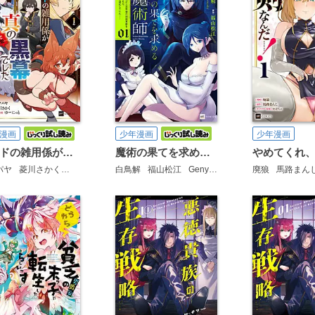
漫画
少年漫画
少年漫画
ギルドの雑用係が真の黒幕でした
魔術の果てを求める大魔術師
パヤ
菱川さかく
ゆーにっと
白鳥解
福山松江
Genyaky
廃狼
馬路まん