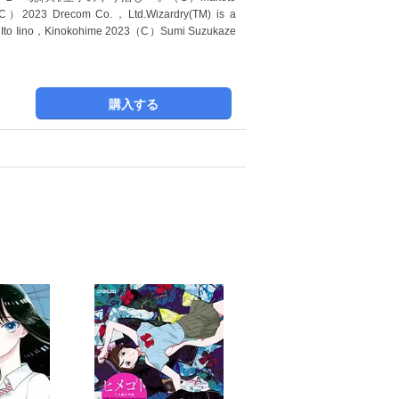
2023 Drecom Co.，Ltd.Wizardry(TM) is a
Ito Iino，Kinokohime 2023（C）Sumi Suzukaze
購入する