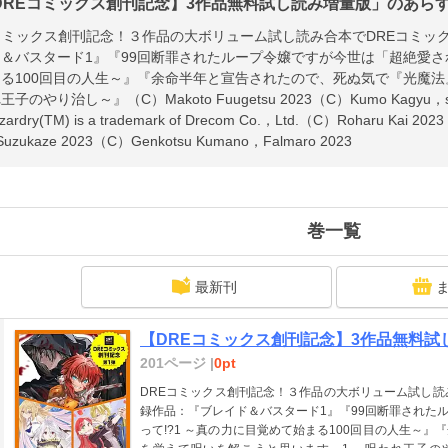
DREコミックス創刊記念】3作品無料試し読み増量版」のあらすじ
コミックス創刊記念！３作品の大ボリューム試し読み合本でDREコミッ
＆バスタード1』『99回断罪されたループ令嬢ですが今世は「超絶愛され
る100回目の人生～』『余命半年と宣告されたので、死ぬ気で『光魔法
子のやり治し～』（C）Makoto Fuugetsu 2023（C）Kumo Kagyu，so-b
izardry(TM) is a trademark of Drecom Co.，Ltd.（C）Roharu Kai 20
Sumi Suzukaze 2023（C）Genkotsu Kumano，Falmaro 2023
巻一覧
最新刊
【DREコミックス創刊記念】3作品無料試し
201ページ |
0pt
DREコミックス創刊記念！３作品の大ボリューム試し読
録作品：『ブレイド＆バスタード1』『99回断罪された
って!?1 ～真の力に目覚めて始まる100回目の人生～