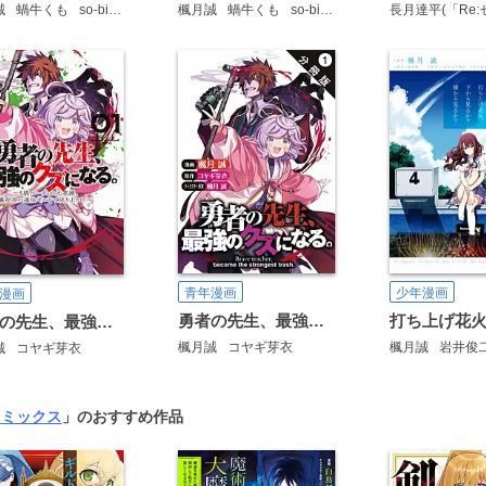
誠
蝸牛くも
so-bin
楓月誠
蝸牛くも
so-bin
少年漫画
青年漫画
漫画
勇者の先生、最強のクズになる。 ～S級パーティの元英雄、裏社会の違法ギルドで成り上がり～(コミック) 分冊版
勇者の先生、最強のクズになる。 ～S級パーティの元英雄、裏社会の違法ギルドで成り上がり～(コミック)
楓月誠
岩井俊
楓月誠
コヤギ芽衣
誠
コヤギ芽衣
コミックス
」のおすすめ作品