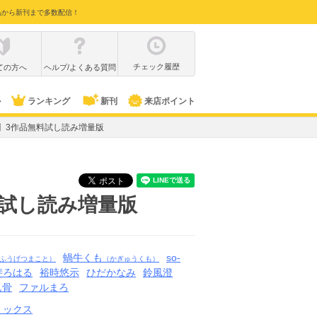
品から新刊まで多数配信！
チェック履歴
ての方へ
ヘルプ/よくある質問
ル
ランキング
新刊
来店ポイント
】3作品無料試し読み増量版
料試し読み増量版
蝸牛くも
so-
ふうげつまこと）
（かぎゅうくも）
斐ろはる
裕時悠示
ひだかなみ
鈴風澄
ん骨
ファルまろ
ミックス