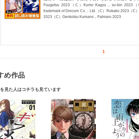
Fuugetsu 2023（C）Kumo Kagyu，so-bin 2023（C）
trademark of Drecom Co.，Ltd.（C）Rukako 2023（C）
2023（C）Genkotsu Kumano，Falmaro 2023
1
すめ作品
を見た人はコチラも見ています