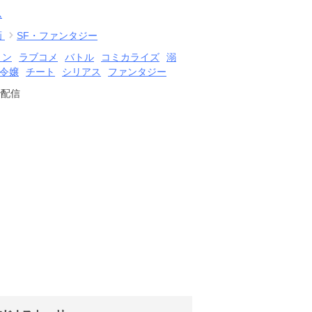
ム
画
SF・ファンタジー
ョン
ラブコメ
バトル
コミカライズ
溺
令嬢
チート
シリアス
ファンタジー
で配信