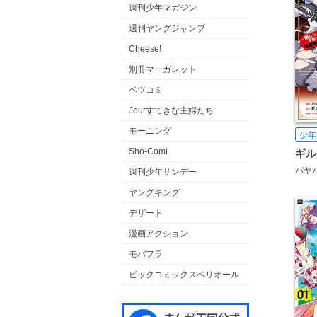
週刊少年マガジン
週刊ヤングジャンプ
Cheese!
別冊マーガレット
ベツコミ
Jourすてきな主婦たち
モーニング
少年
Sho-Comi
パヤ
週刊少年サンデー
ヤングキング
デザート
漫画アクション
モバフラ
ビックコミックスペリオール