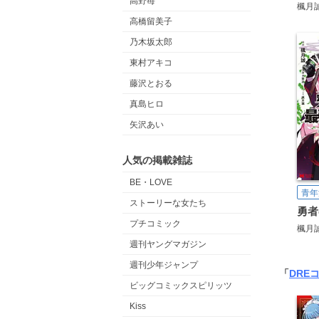
高野苺
楓月
高橋留美子
乃木坂太郎
東村アキコ
藤沢とおる
真島ヒロ
矢沢あい
人気の掲載雑誌
BE・LOVE
青年
ストーリーな女たち
プチコミック
楓月
週刊ヤングマガジン
週刊少年ジャンプ
「
DRE
ビッグコミックスピリッツ
Kiss