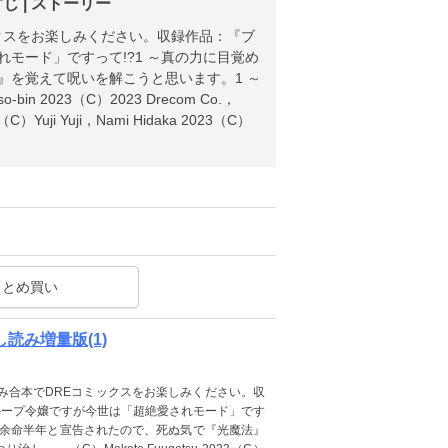
 | ストーリー
クスをお楽しみください。収録作品：『ブ
モード」ですって!?1 ～真の力に目覚め
』を覚えて呪いを解こうと思います。1 ～
in 2023（C）2023 Drecom Co.，
23（C）Yuji Yuji，Nami Hidaka 2023（C）
まとめ買い
読み増量版(1)
み合本でDREコミックスをお楽しみください。収
ループ令嬢ですが今世は「超絶愛されモード」です
』『余命半年と宣告されたので、死ぬ気で『光魔法』