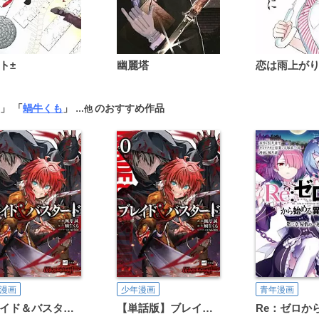
ト±
幽麗塔
」 「
蝸牛くも
」
のおすすめ作品
…他
漫画
少年漫画
青年漫画
ブレイド＆バスタード
【単話版】ブレイド＆バスタード