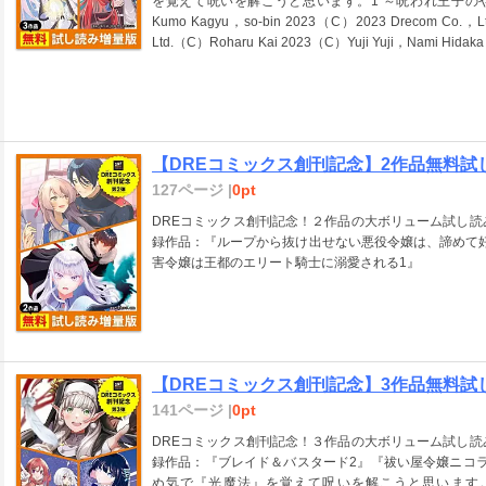
を覚えて呪いを解こうと思います。1 ～呪われ王子のやり治し～
Kumo Kagyu，so-bin 2023（C）2023 Drecom Co.，Ltd.W
Ltd.（C）Roharu Kai 2023（C）Yuji Yuji，Nami Hidaka 2023（C）Sumi Suzu
Kumano，Falmaro 2023
【DREコミックス創刊記念】2作品無料試し
127ページ |
0pt
DREコミックス創刊記念！２作品の大ボリューム試し読
録作品：『ループから抜け出せない悪役令嬢は、諦めて
害令嬢は王都のエリート騎士に溺愛される1』
【DREコミックス創刊記念】3作品無料試し
141ページ |
0pt
DREコミックス創刊記念！３作品の大ボリューム試し読
録作品：『ブレイド＆バスタード2』『祓い屋令嬢ニコ
ぬ気で『光魔法』を覚えて呪いを解こうと思います。2