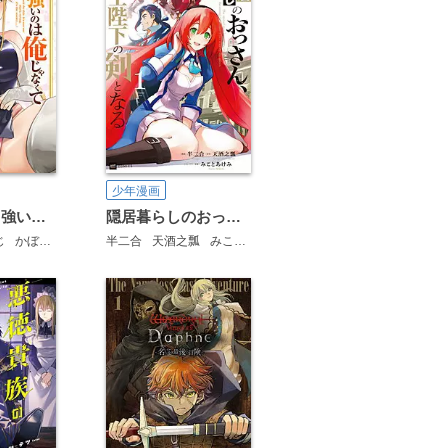
少年漫画
やめてくれ、強いのは俺じゃなくて剣なんだ……！
隠居暮らしのおっさん、女王陛下の剣となる
じ
かぼちゃ
半二合
天酒之瓢
みことあけみ