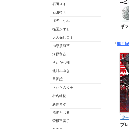
石田スイ
石田拓実
海野つなみ
ギフ
楳図かずお
大久保ヒロミ
「
楓月誠
御茶漬海苔
河原和音
きたがわ翔
北川みゆき
草野誼
さかたのり子
椎名軽穂
新條まゆ
清野とおる
少年
曽根富美子