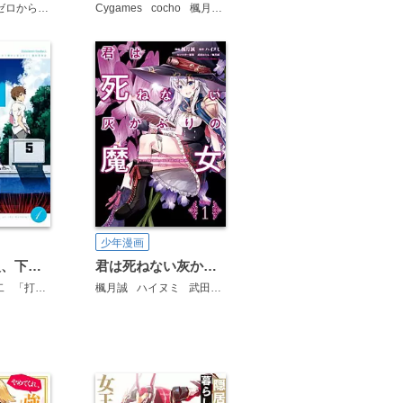
長月達平(「Re:ゼロから始める異世界生活」KADOKAWA/MF文庫J刊)
Cygames
cocho
楓月誠
楓月誠
大塚真一郎
少年漫画
打ち上げ花火、下から見るか？横から見るか？
君は死ねない灰かぶりの魔女
二
「打ち上げ花火、下から見るか？横から見るか？」製作委員会
楓月誠
ハイヌミ
武田ほたる