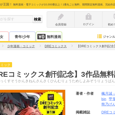
が王国！
無料漫画・電子コミックが10,000冊以上！1冊丸ごと無料、期間限定無料漫画、完結作
ログイン
会員登録
初め
少女
青年/少年
無料漫画
ジャン
少年漫画・コミック
DREコミックス
【DREコミックス創刊記念
コミック
REコミックス創刊記念】3作品無
っくすそうかんきねんさんさくひんむりょうためしよみぞうりょうばん
著者・作者
楓月誠
（
bin
甲
熊乃げ
掲載雑誌
DREコ