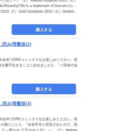
』（C）Makoto Fuugetsu 2023（C）
izardry(TM) is a trademark of Drecom Co.，
kaze 2023（C）Genkotsu
購入する
読み増量版(2)
み合本でDREコミックスをお楽しみください。収
好き勝手生きることに決めました1』『ド田舎の迫
購入する
読み増量版(3)
み合本でDREコミックスをお楽しみください。収
ラの困りごと1』『余命半年と宣告されたので、死
 ～呪われ王子のやり治し～』（C）Makoto