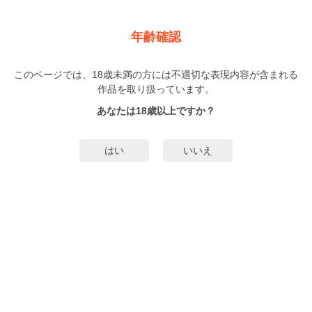
新規登録
ログイン
メニュー
年齢確認
雪辱の花
このページでは、18歳未満の方には不適切な表現内容が含まれる
BL
作品を取り扱っています。
snob
（すのぶ）
37巻
まで配信
あなたは18歳以上ですか？
102人
がお気に入り登録中
無料試し読み
はい
いいえ
みんなのまんがタグ
美麗受け
韓流BL
タグ編集
あらすじ | ストーリー
【命を懸けて、あの男に復讐する】手腕を誇る男色家の高官×秘密を抱えた美し
すぎる復讐者。策略家の高官・ヒリャンの手によって、名家生まれのヨンジョ
は一家を滅ぼされ地位も名誉も失う。それから五年、見目麗しく成長したヨン
ジョは、ヒリャンへの憎しみを募らせていた。そんな時、奉公人として彼に近
もっと詳細を見る▼